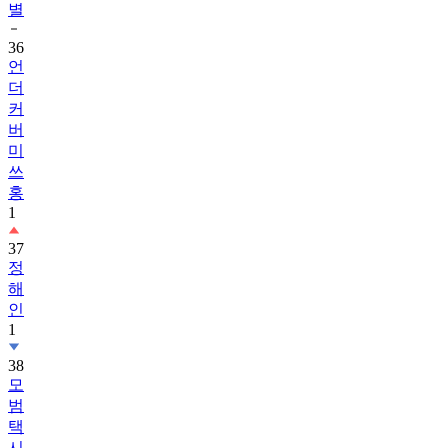
별
36
언
더
커
버
미
쓰
홍
1
37
정
해
인
1
38
모
범
택
시