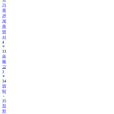
32
가
족
관
계
증
명
서
4
33
송
혜
교
3
34
영
탁
35
장
한