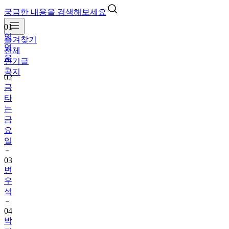
궁금한 내용을 검색해보세요
01
임
즐겨찾기
영
전체
웅
인기글
공지
02
금
타
는
금
요
일
03
변
우
석
04
박