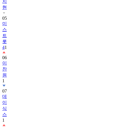
지
현
05
미
스
트
롯
4
1
06
이
찬
원
1
07
데
이
식
스
1