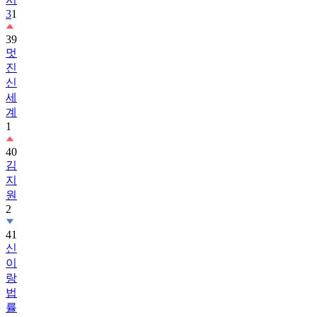
3
1
39
멋
진
신
세
계
1
40
김
지
원
2
41
신
이
랑
법
률