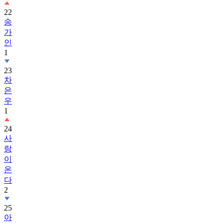
22
송
가
인
1
23
차
은
우
1
24
사
랑
이
온
다
2
25
아