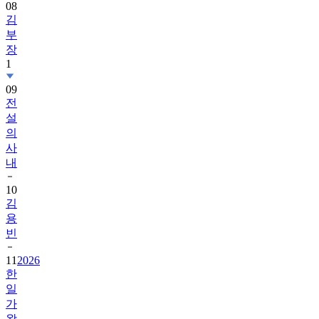
08
김
부
장
1
09
전
설
의
사
내
10
김
용
빈
11
2026
한
일
가
왕