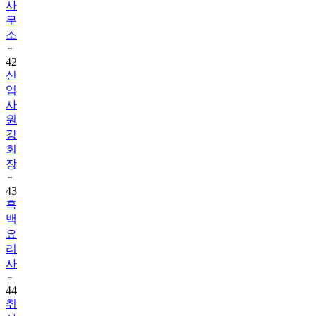
사
무
소
42
신
입
사
원
강
회
장
43
흑
백
요
리
사
44
취