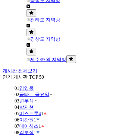
충청도 지역방
전라도 지역방
경상도 지역방
제주/해외 지역방
게시판 전체보기
인기 게시판 TOP 50
01
임영웅
02
금타는 금요일
03
변우석
04
박지현
05
미스트롯4
1
06
이찬원
1
07
데이식스
1
08
김부장
1