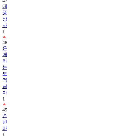
47
태
풍
상
사
1
48
은
애
하
는
도
적
님
아
1
49
손
빈
아
1