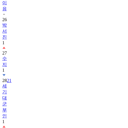
이
유
26
박
서
진
1
27
수
지
1
28
21
세
기
대
군
부
인
1