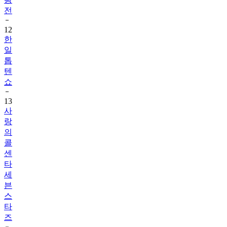
전
12
한
일
톱
텐
쇼
13
사
랑
의
콜
센
타
세
븐
스
타
즈