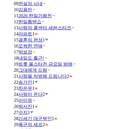
09
전설의 사내
10
김용빈
11
2026 한일가왕전
12
한일톱텐쇼
13
사랑의 콜센타 세븐스타즈
14
아파트
1
15
결혼의 완성
1
16
오싹한 연애
17
박보검
18
내일도 출근!
19
트롯 올스타전 금요일 밤에
20
그대에게 드림
21
사랑을 처방해 드립니다
2
22
송가인
1
23
차은우
1
24
사랑이 온다
2
25
아이유
26
박서진
1
27
수지
1
28
21세기 대군부인
1
29
폭군의 셰프
2