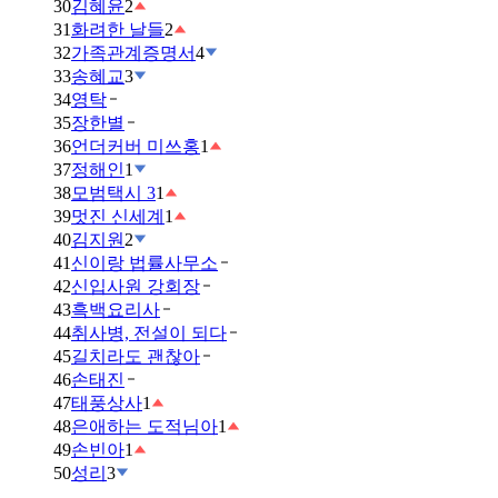
30
김혜윤
2
31
화려한 날들
2
32
가족관계증명서
4
33
송혜교
3
34
영탁
35
장한별
36
언더커버 미쓰홍
1
37
정해인
1
38
모범택시 3
1
39
멋진 신세계
1
40
김지원
2
41
신이랑 법률사무소
42
신입사원 강회장
43
흑백요리사
44
취사병, 전설이 되다
45
길치라도 괜찮아
46
손태진
47
태풍상사
1
48
은애하는 도적님아
1
49
손빈아
1
50
성리
3