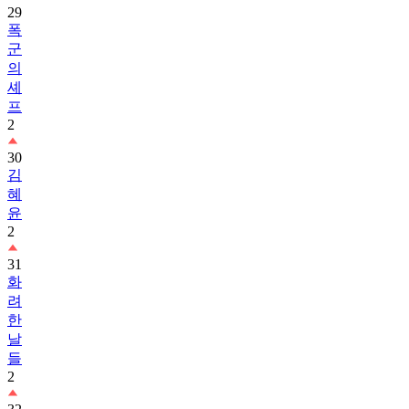
29
폭
군
의
셰
프
2
30
김
혜
윤
2
31
화
려
한
날
들
2