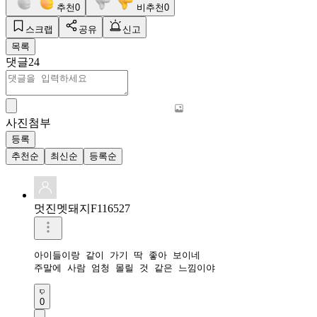
추천
0
비추천
0
스크랩
공유
신고
목록
댓글
24
사진첨부
등록
추천순
최신순
등록순
멋진멧돼지F116527
아이들이랑 같이 가기 딱 좋아 보이네

주말에 사람 엄청 몰릴 것 같은 느낌이야
0