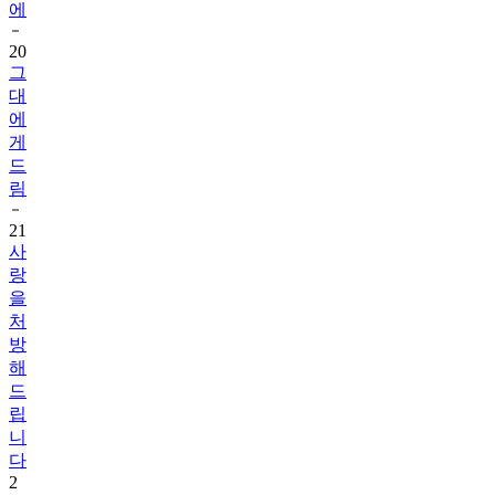
에
20
그
대
에
게
드
림
21
사
랑
을
처
방
해
드
립
니
다
2