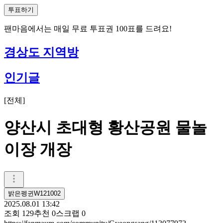
투표하기
팬마음에서는
매일
무료 투표권
100
표를 드려요!
경상도 지역방
인기글
[
전체
]
양산시 초대형 황산공원 물놀
이장 개장
밝은펭귄W121002
2025.08.01 13:42
조회
129
추천
0
스크랩
0