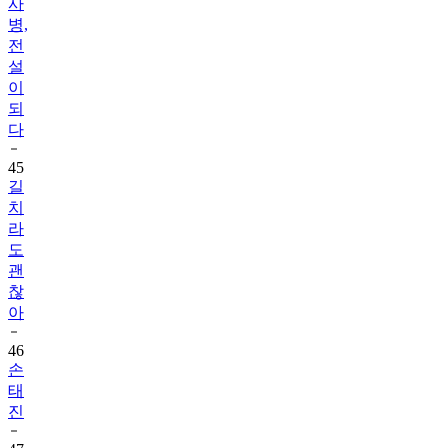
사
병,
전
설
이
되
다
45
길
치
라
도
괜
찮
아
46
손
태
진