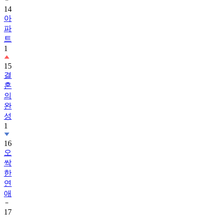
14
아
파
트
1
15
결
혼
의
완
성
1
16
오
싹
한
연
애
17