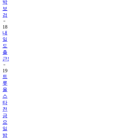
박
보
검
18
내
일
도
출
근!
19
트
롯
올
스
타
전
금
요
일
밤