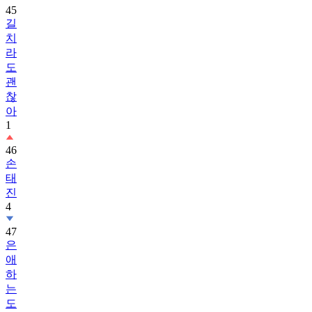
치
라
도
괜
찮
아
1
46
손
태
진
4
47
은
애
하
는
도
적
님