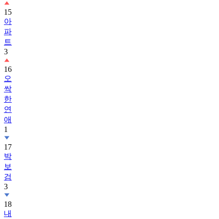
아
파
트
3
16
오
싹
한
연
애
1
17
박
보
검
3
18
내
일
도