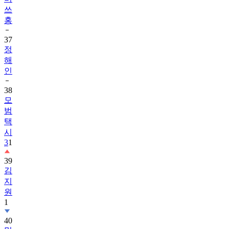
홍
37
정
해
인
38
모
범
택
시
3
1
39
김
지
원
1
40
멋
진