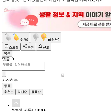
추천
0
비추천
0
스크랩
공유
신고
목록
댓글
19
사진첨부
등록
추천순
최신순
등록순
발랄한자두L210366