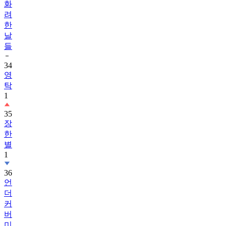
한
날
들
34
영
탁
1
35
장
한
별
1
36
언
더
커
버
미
쓰