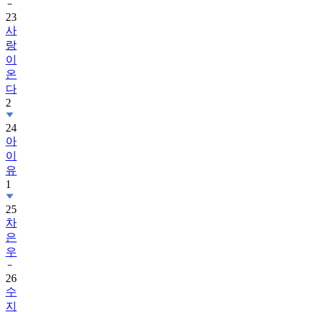
사
랑
이
온
다
2
24
아
이
유
1
25
차
은
우
26
수
지
1