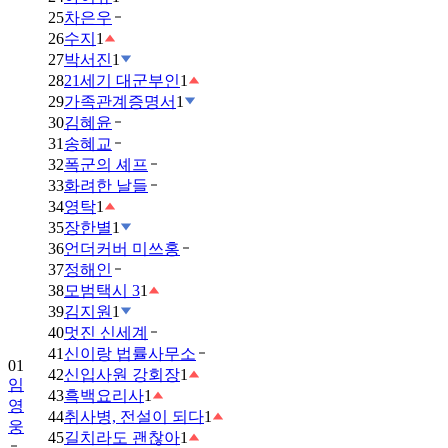
25
차은우
26
수지
1
27
박서진
1
28
21세기 대군부인
1
29
가족관계증명서
1
30
김혜윤
31
송혜교
32
폭군의 셰프
33
화려한 날들
34
영탁
1
35
장한별
1
36
언더커버 미쓰홍
37
정해인
38
모범택시 3
1
39
김지원
1
01
40
멋진 신세계
임
41
신이랑 법률사무소
영
42
신입사원 강회장
1
웅
43
흑백요리사
1
44
취사병, 전설이 되다
1
02
45
길치라도 괜찮아
1
금