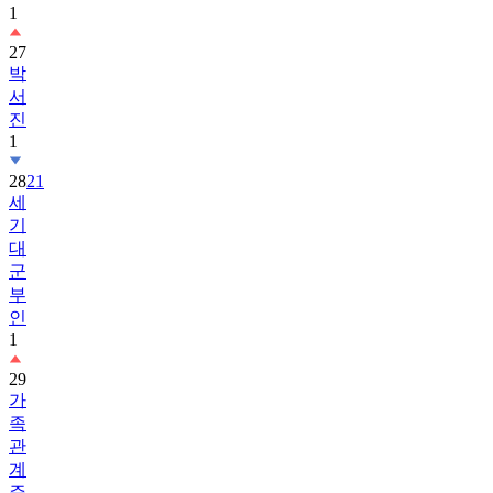
27
박
서
진
1
28
21
세
기
대
군
부
인
1
29
가
족
관
계
증
명