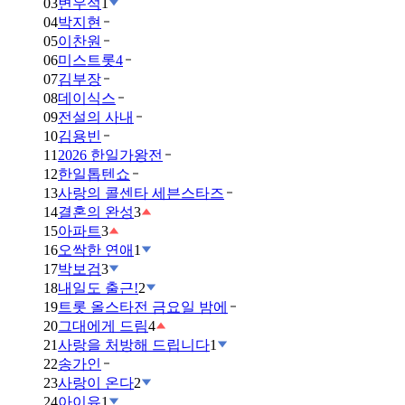
03
변우석
1
04
박지현
05
이찬원
06
미스트롯4
07
김부장
08
데이식스
09
전설의 사내
10
김용빈
11
2026 한일가왕전
12
한일톱텐쇼
13
사랑의 콜센타 세븐스타즈
14
결혼의 완성
3
15
아파트
3
16
오싹한 연애
1
17
박보검
3
18
내일도 출근!
2
19
트롯 올스타전 금요일 밤에
20
그대에게 드림
4
21
사랑을 처방해 드립니다
1
22
송가인
23
사랑이 온다
2
24
아이유
1