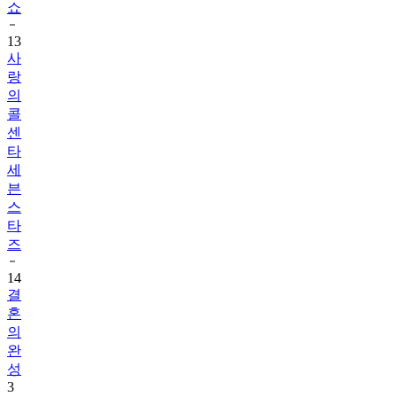
13
사
랑
의
콜
센
타
세
븐
스
타
즈
14
결
혼
의
완
성
3
15