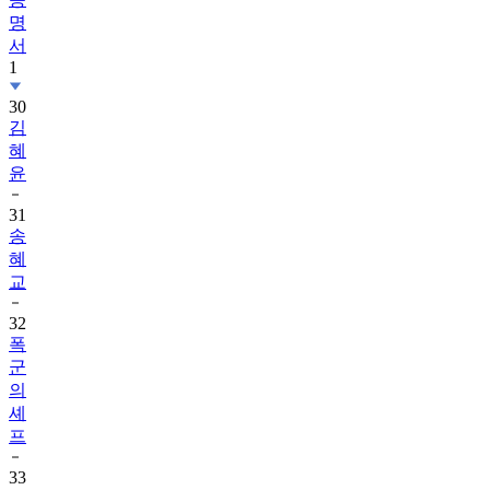
서
1
30
김
혜
윤
31
송
혜
교
32
폭
군
의
셰
프
33
화
려