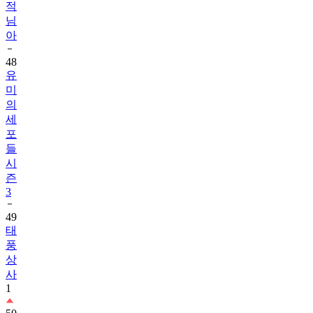
아
48
유
미
의
세
포
들
시
즌
3
49
태
풍
상
사
1
50
손