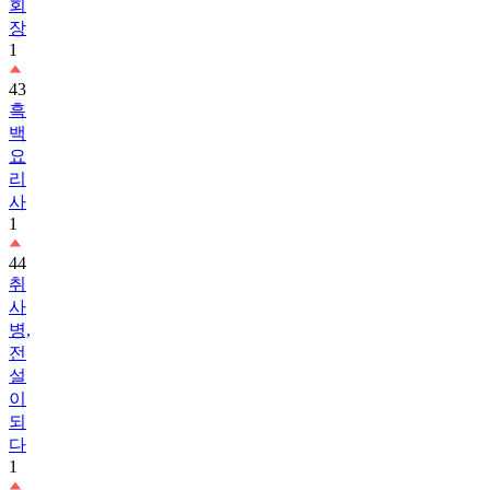
1
43
흑
백
요
리
사
1
44
취
사
병,
전
설
이
되
다
1
45
길