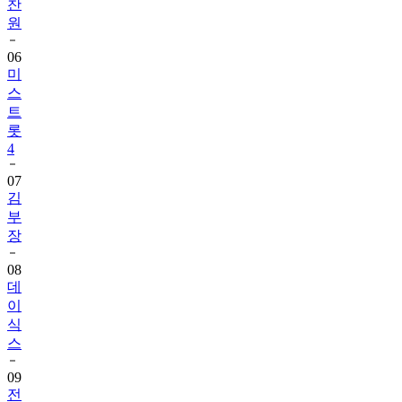
06
미
스
트
롯
4
07
김
부
장
08
데
이
식
스
09
전
설
의