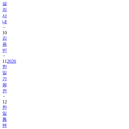
사
내
10
김
용
빈
11
2026
한
일
가
왕
전
12
한
일
톱
텐
쇼