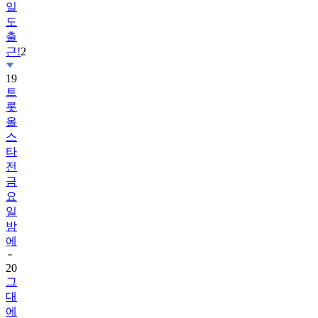
출
근!
2
19
트
롯
올
스
타
전
금
요
일
밤
에
20
그
대
에
게
드