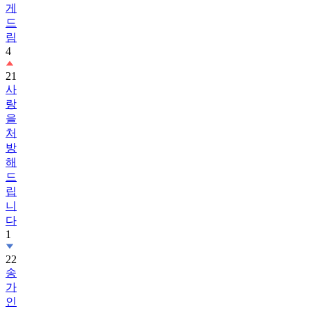
림
4
21
사
랑
을
처
방
해
드
립
니
다
1
22
송
가
인
23