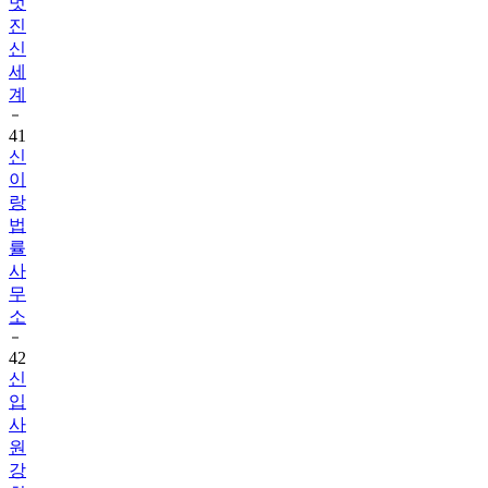
신
세
계
41
신
이
랑
법
률
사
무
소
42
신
입
사
원
강
회
장