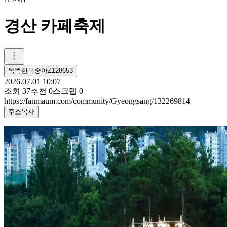
경산 카페축제
똑똑한복숭아Z128653
2026.07.01 10:07
조회
37
추천
0
스크랩
0
https://fanmaum.com/community/Gyeongsang/132269814
주소복사