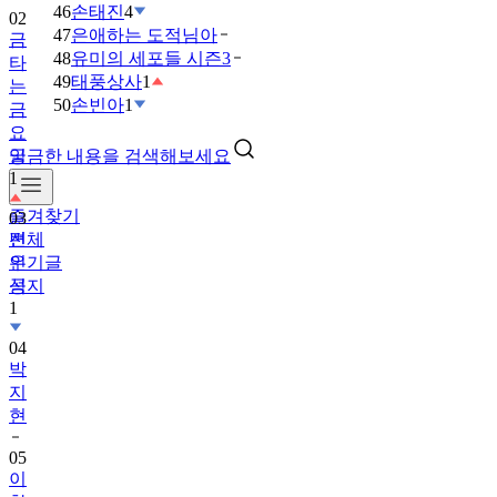
46
손태진
4
타
47
은애하는 도적님아
는
48
유미의 세포들 시즌3
금
49
태풍상사
1
요
50
손빈아
1
일
1
궁금한 내용을 검색해보세요
03
변
즐겨찾기
우
전체
석
인기글
1
공지
04
박
지
현
05
이
찬
원