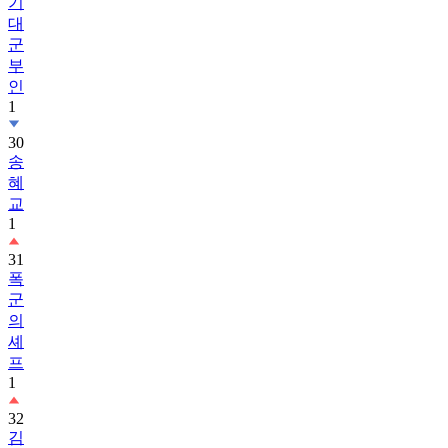
기
대
군
부
인
1
30
송
혜
교
1
31
폭
군
의
셰
프
1
32
김