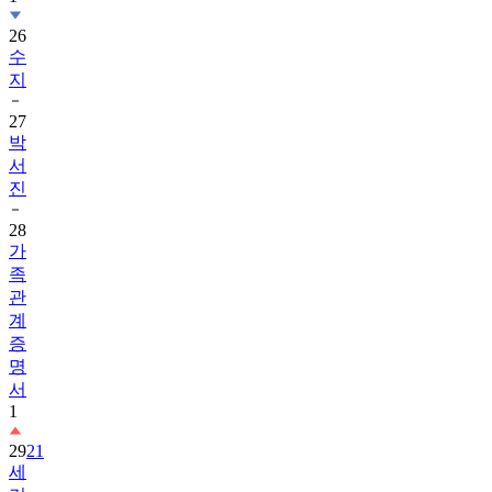
26
수
지
27
박
서
진
28
가
족
관
계
증
명
서
1
29
21
세