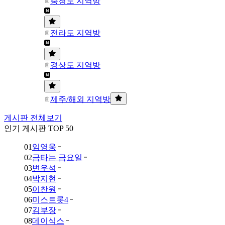
충청도 지역방
전라도 지역방
경상도 지역방
제주/해외 지역방
게시판 전체보기
인기 게시판 TOP 50
01
임영웅
02
금타는 금요일
03
변우석
04
박지현
05
이찬원
06
미스트롯4
07
김부장
08
데이식스