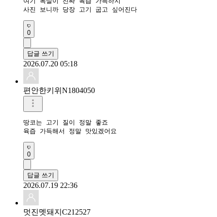
여기 목살이 진짜 육즙 가득하지

사진 보니까 당장 고기 굽고 싶어진다
0
답글 쓰기
2026.07.20 05:18
편안한키위N1804050
땅코는 고기 질이 정말 좋죠

육즙 가득해서 정말 맛있겠어요
0
답글 쓰기
2026.07.19 22:36
멋진멧돼지C212527