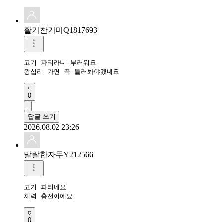
활기찬거미Q1817693
고기 파티라니 부러워요

왕십리 가면 꼭 들러봐야겠네요
0
답글 쓰기
2026.08.02 23:26
발랄한자두Y212566
고기 파티네요

체력 충전이에요
0