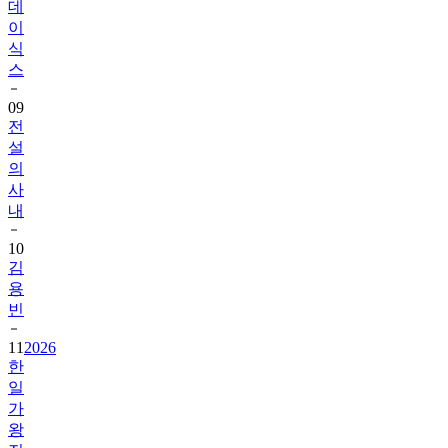
데
이
식
스
09
전
설
의
사
내
10
김
용
빈
11
2026
한
일
가
왕