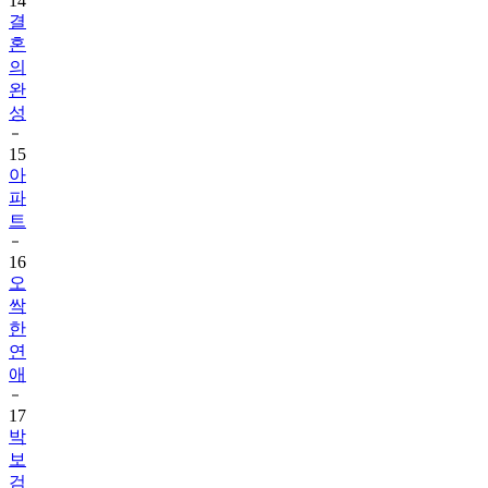
14
결
혼
의
완
성
15
아
파
트
16
오
싹
한
연
애
17
박
보
검