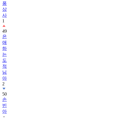
풍
상
사
1
49
은
애
하
는
도
적
님
아
2
50
손
빈
아