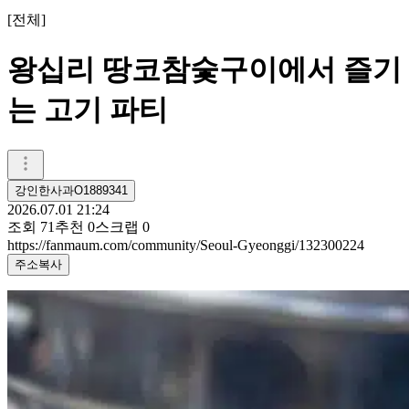
[
전체
]
왕십리 땅코참숯구이에서 즐기
는 고기 파티
강인한사과O1889341
2026.07.01 21:24
조회
71
추천
0
스크랩
0
https://fanmaum.com/community/Seoul-Gyeonggi/132300224
주소복사