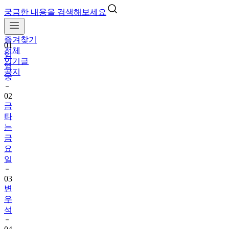
궁금한 내용을 검색해보세요
즐겨찾기
01
전체
임
인기글
영
공지
웅
02
금
타
는
금
요
일
03
변
우
석