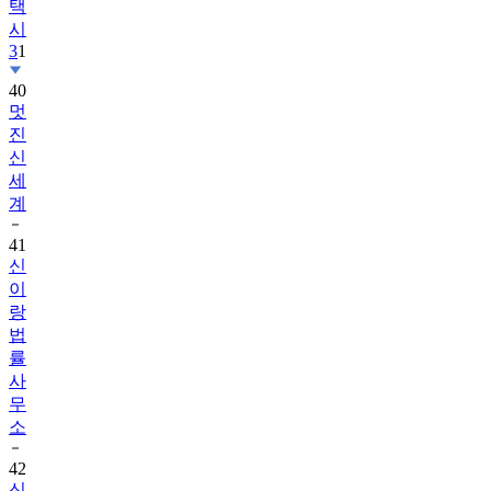
택
시
3
1
40
멋
진
신
세
계
41
신
이
랑
법
률
사
무
소
42
신