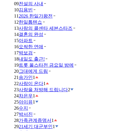
09
전설의 사내
10
김용빈
11
2026 한일가왕전
12
한일톱텐쇼
13
사랑의 콜센타 세븐스타즈
14
결혼의 완성
15
아파트
16
오싹한 연애
17
박보검
18
내일도 출근!
19
트롯 올스타전 금요일 밤에
20
그대에게 드림
21
송가인
1
22
사랑이 온다
1
23
사랑을 처방해 드립니다
2
24
차은우
1
25
아이유
1
26
수지
27
박서진
28
가족관계증명서
1
29
21세기 대군부인
1