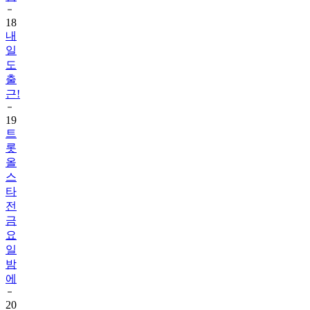
18
내
일
도
출
근!
19
트
롯
올
스
타
전
금
요
일
밤
에
20