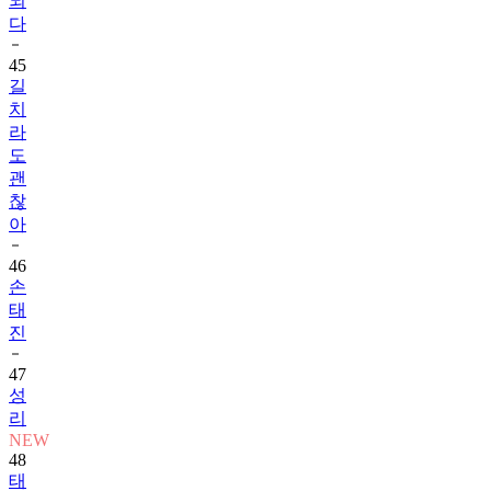
되
다
45
길
치
라
도
괜
찮
아
46
손
태
진
47
성
리
NEW
48
태