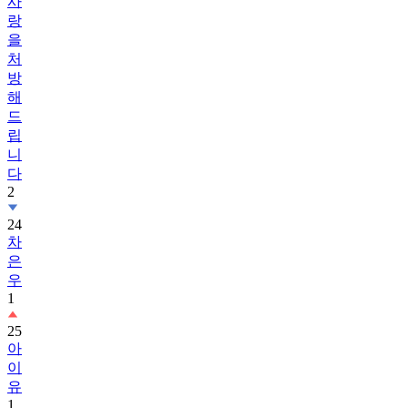
사
랑
을
처
방
해
드
립
니
다
2
24
차
은
우
1
25
아
이
유
1