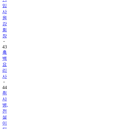
입
사
원
강
회
장
43
흑
백
요
리
사
44
취
사
병,
전
설
이