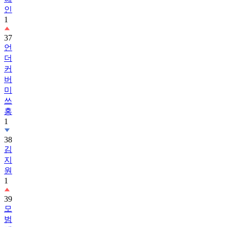
인
1
37
언
더
커
버
미
쓰
홍
1
38
김
지
원
1
39
모
범