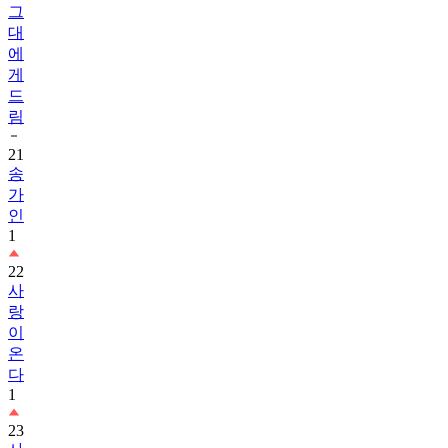
그
대
에
게
드
림
21
송
가
인
1
22
사
랑
이
온
다
1
23