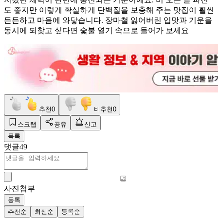
도 좋지만 이렇게 확실하게 단백질을 보충해 주는 맛집이 훨씬
든든하고 마음에 와닿습니다. 장마철 잃어버린 입맛과 기운을
동시에 되찾고 싶다면 숯불 열기 속으로 들어가 보세요
추천
0
비추천
0
스크랩
공유
신고
목록
댓글
49
사진첨부
등록
추천순
최신순
등록순