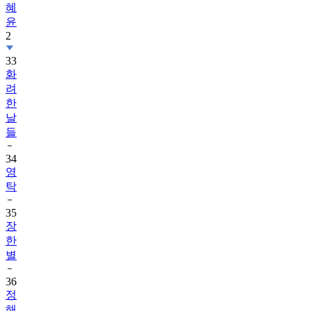
혜
윤
2
33
화
려
한
날
들
34
영
탁
35
장
한
별
36
정
해