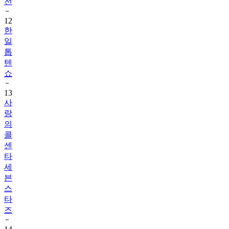
전
12
한
일
톱
텐
쇼
13
사
랑
의
콜
센
타
세
븐
스
타
즈