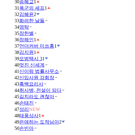
30
송혜교
1
31
폭군의 셰프
1
32
김혜윤
2
33
화려한 날들
34
영탁
35
장한별
36
정해인
1
37
언더커버 미쓰홍
1
38
김지원
1
39
모범택시 3
1
40
멋진 신세계
41
신이랑 법률사무소
42
신입사원 강회장
43
흑백요리사
44
취사병, 전설이 되다
45
길치라도 괜찮아
46
손태진
47
성리
NEW
48
태풍상사
1
49
은애하는 도적님아
2
50
손빈아