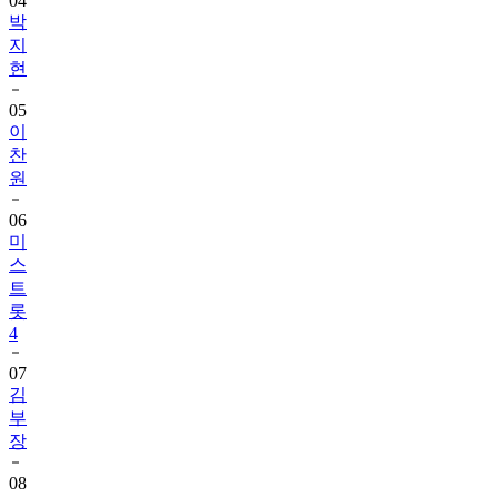
04
박
지
현
05
이
찬
원
06
미
스
트
롯
4
07
김
부
장
08