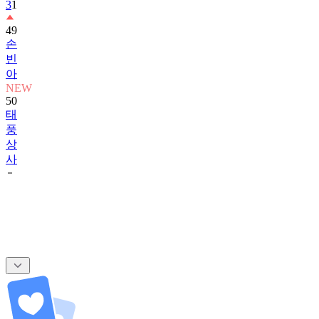
3
1
49
손
빈
아
NEW
50
태
풍
상
사