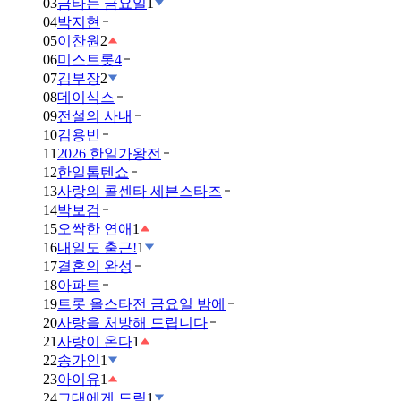
03
금타는 금요일
1
04
박지현
05
이찬원
2
06
미스트롯4
07
김부장
2
08
데이식스
09
전설의 사내
10
김용빈
11
2026 한일가왕전
12
한일톱텐쇼
13
사랑의 콜센타 세븐스타즈
14
박보검
15
오싹한 연애
1
16
내일도 출근!
1
17
결혼의 완성
18
아파트
19
트롯 올스타전 금요일 밤에
20
사랑을 처방해 드립니다
21
사랑이 온다
1
22
송가인
1
23
아이유
1
24
그대에게 드림
1