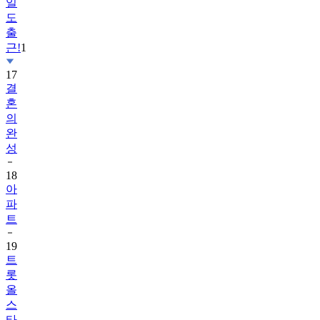
일
도
출
근!
1
17
결
혼
의
완
성
18
아
파
트
19
트
롯
올
스
타