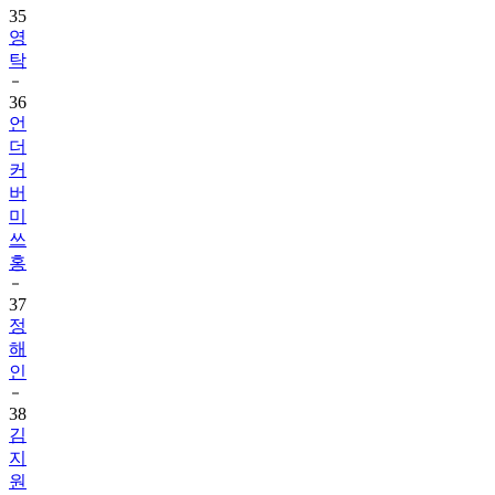
35
영
탁
36
언
더
커
버
미
쓰
홍
37
정
해
인
38
김
지
원