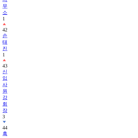
무
소
1
42
손
태
진
1
43
신
입
사
원
강
회
장
3
44
흑