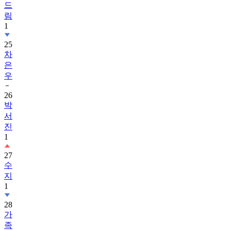
드
림
1
25
차
은
우
26
박
서
진
1
27
수
지
1
28
가
족