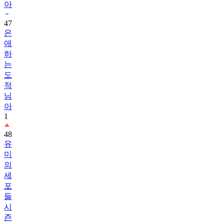
아
47
은
애
하
는
도
적
님
아
1
48
유
미
의
세
포
들
시
즌