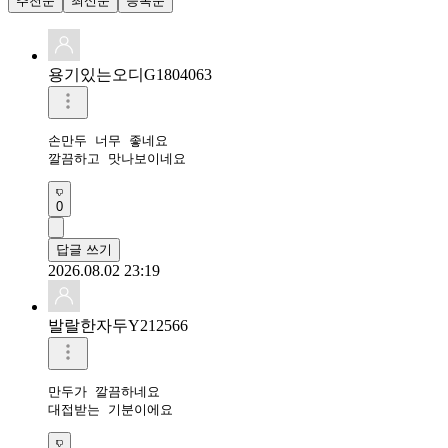
추천순
최신순
등록순
용기있는오디G1804063
손만두 너무 좋네요

깔끔하고 맛나보이네요
0
답글 쓰기
2026.08.02 23:19
발랄한자두Y212566
만두가 깔끔하네요

대접받는 기분이에요