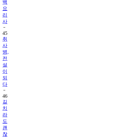
백
요
리
사
45
취
사
병,
전
설
이
되
다
46
길
치
라
도
괜
찮