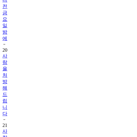
전
금
요
일
밤
에
20
사
랑
을
처
방
해
드
립
니
다
21
사