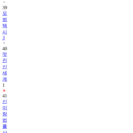
39
모
범
택
시
3
40
멋
진
신
세
계
1
41
신
이
랑
법
률
사