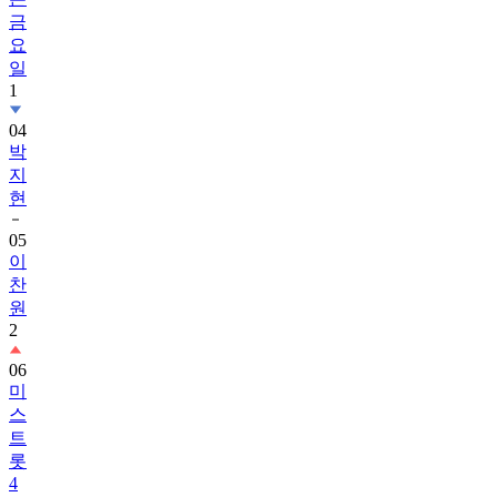
금
요
일
1
04
박
지
현
05
이
찬
원
2
06
미
스
트
롯
4