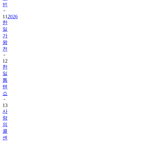
빈
11
2026
한
일
가
왕
전
12
한
일
톱
텐
쇼
13
사
랑
의
콜
센