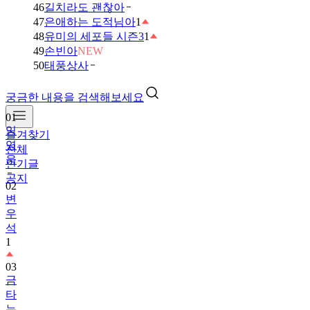
46
길치라도 괜찮아
47
은애하는 도적님아
1
48
유미의 세포들 시즌3
1
49
손빈아
NEW
50
태풍상사
궁금한 내용을 검색해보세요
01
임
즐겨찾기
영
전체
웅
인기글
공지
02
변
우
석
1
03
금
타
는