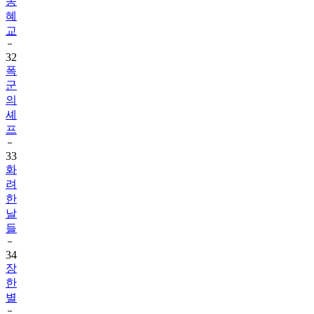
송
혜
교
32
폭
군
의
셰
프
33
화
려
한
날
들
34
장
한
별