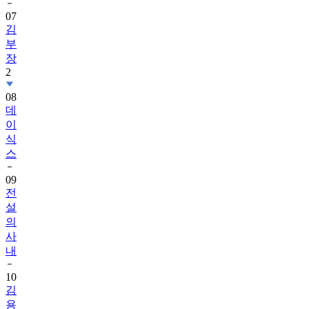
07
김
부
장
2
08
데
이
식
스
09
전
설
의
사
내
10
김
용