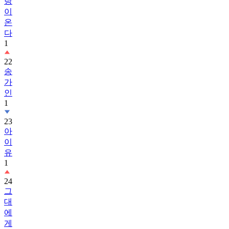
랑
이
온
다
1
22
송
가
인
1
23
아
이
유
1
24
그
대
에
게