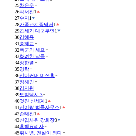
25
차은우
26
박서진
1
27
수지
1
28
가족관계증명서
1
29
21세기 대군부인
1
30
김혜윤
31
송혜교
32
폭군의 셰프
33
화려한 날들
34
장한별
35
영탁
36
언더커버 미쓰홍
37
정해인
38
김지원
39
모범택시 3
40
멋진 신세계
1
41
신이랑 법률사무소
1
42
손태진
1
43
신입사원 강회장
3
44
흑백요리사
45
취사병, 전설이 되다