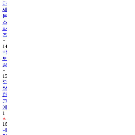
타
세
븐
스
타
즈
14
박
보
검
15
오
싹
한
연
애
1
16
내