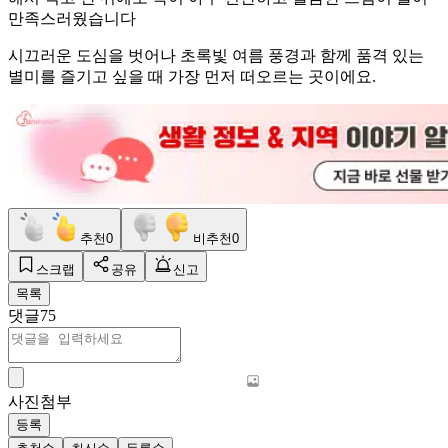
만족스러웠습니다
시끄러운 도심을 벗어나 초록빛 여름 풍경과 함께 품격 있는
별미를 즐기고 싶을 때 가장 먼저 떠오르는 곳이에요.
추천
0
비추천
0
스크랩
공유
신고
목록
댓글
75
사진첨부
등록