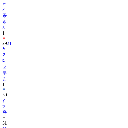
관
계
증
명
서
1
29
21
세
기
대
군
부
인
1
30
김
혜
윤
31