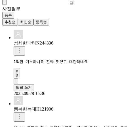
사진첨부
등록
추천순
최신순
등록순
섬세한낙타N244336
1억원 기부하니요 진짜 멋있고 대단하네요
0
답글 쓰기
2025.09.28 15:36
행복한늑대H121906