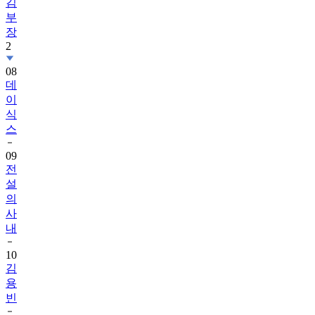
김
부
장
2
08
데
이
식
스
09
전
설
의
사
내
10
김
용
빈