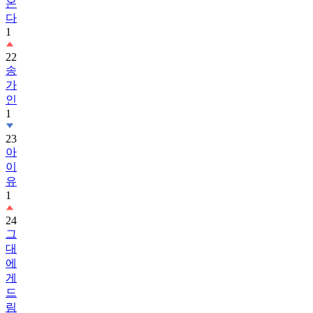
온
다
1
22
송
가
인
1
23
아
이
유
1
24
그
대
에
게
드
림