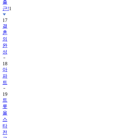
출
근!
1
17
결
혼
의
완
성
18
아
파
트
19
트
롯
올
스
타
전