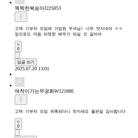
똑똑한복숭아J225053
고액 기부자 모임에 가입된 우석님! 너무 멋지네여 ㅎㅎ

앞으로도 마음 따뜻한 배우가 되실 것 같아여
0
답글 쓰기
2025.07.20 13:01
애착이가는무궁화W121886
고액 기부자 모임 위촉되다니 멋지세요 좋은일 감사합니다
0