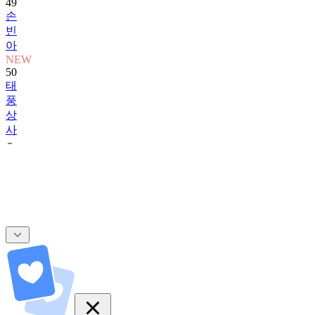
49
손
빈
아
NEW
50
태
풍
상
사