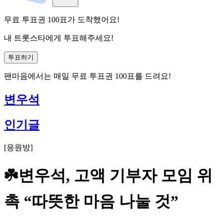
무료 투표권
100
표
가 도착했어요!
내 트롯스타에게 투표해주세요!
투표하기
팬마음에서는
매일
무료 투표권
100
표를 드려요!
변우석
인기글
[
응원방
]
☘️변우석, 고액 기부자 모임 위
촉 “따뜻한 마음 나눌 것”