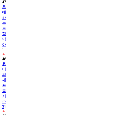
47
은
애
하
는
도
적
님
아
1
48
유
미
의
세
포
들
시
즌
3
1