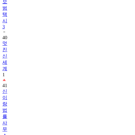
모
범
택
시
3
40
멋
진
신
세
계
1
41
신
이
랑
법
률
사
무