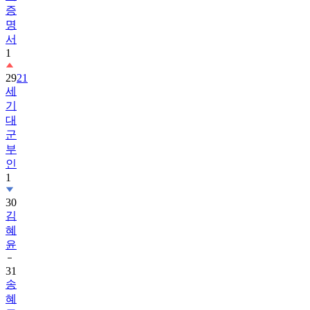
증
명
서
1
29
21
세
기
대
군
부
인
1
30
김
혜
윤
31
송
혜