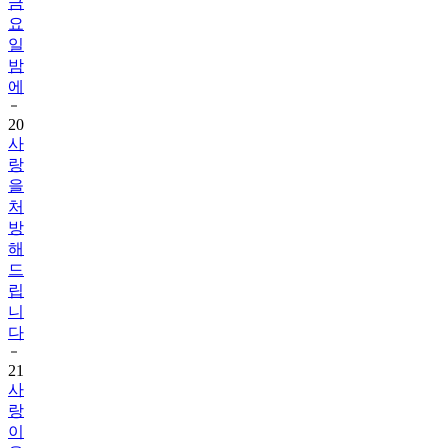
금
요
일
밤
에
20
사
랑
을
처
방
해
드
립
니
다
21
사
랑
이