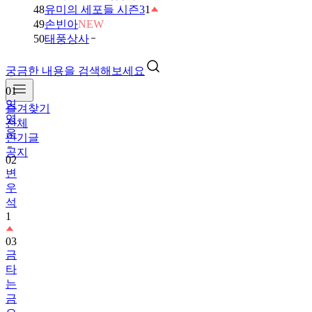
48
유미의 세포들 시즌3
1
49
손빈아
NEW
50
태풍상사
궁금한 내용을 검색해보세요
01
임
즐겨찾기
영
전체
웅
인기글
공지
02
변
우
석
1
03
금
타
는
금