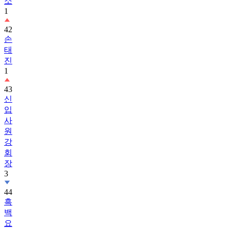
소
1
42
손
태
진
1
43
신
입
사
원
강
회
장
3
44
흑
백
요