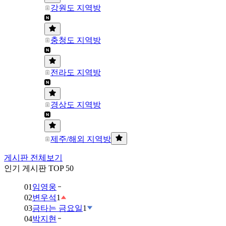
강원도 지역방
충청도 지역방
전라도 지역방
경상도 지역방
제주/해외 지역방
게시판 전체보기
인기 게시판 TOP 50
01
임영웅
02
변우석
1
03
금타는 금요일
1
04
박지현