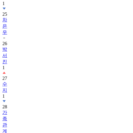
1
25
차
은
우
26
박
서
진
1
27
수
지
1
28
가
족
관
계