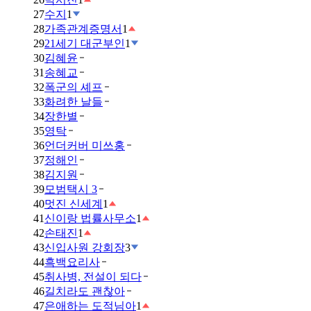
27
수지
1
28
가족관계증명서
1
29
21세기 대군부인
1
30
김혜윤
31
송혜교
32
폭군의 셰프
33
화려한 날들
34
장한별
35
영탁
36
언더커버 미쓰홍
37
정해인
38
김지원
39
모범택시 3
40
멋진 신세계
1
41
신이랑 법률사무소
1
42
손태진
1
43
신입사원 강회장
3
44
흑백요리사
45
취사병, 전설이 되다
46
길치라도 괜찮아
47
은애하는 도적님아
1