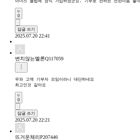
아너스 클럽에 정식 가입하셨군요. 기부로 전하는 선한마음 좋아
0
답글 쓰기
2025.07.20 22:41
변치않는멜론Q117059
우와 고액 기부자 모임이라니 대단하네요

최고인것 같아요
0
답글 쓰기
2025.07.20 22:21
뜨거운체리P207446