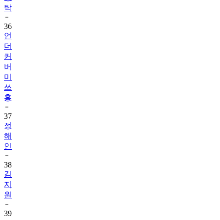
탁
36
언
더
커
버
미
쓰
홍
37
정
해
인
38
김
지
원
39