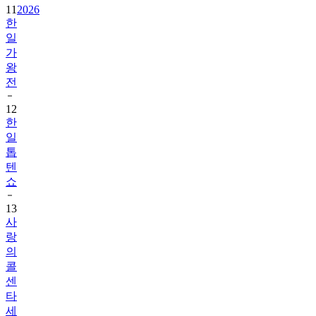
11
2026
한
일
가
왕
전
12
한
일
톱
텐
쇼
13
사
랑
의
콜
센
타
세