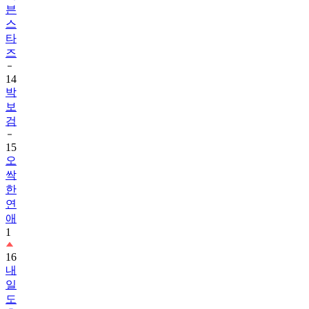
븐
스
타
즈
14
박
보
검
15
오
싹
한
연
애
1
16
내
일
도