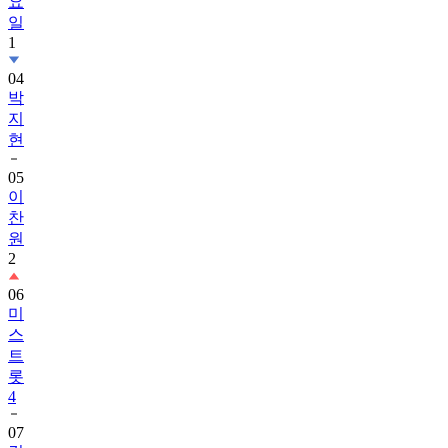
요
일
1
04
박
지
현
05
이
찬
원
2
06
미
스
트
롯
4
07