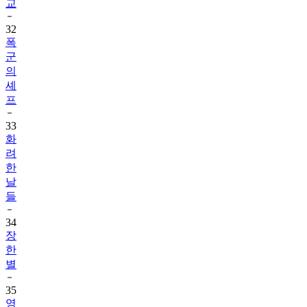
교
32
폭
군
의
셰
프
33
화
려
한
날
들
34
장
한
별
35
영