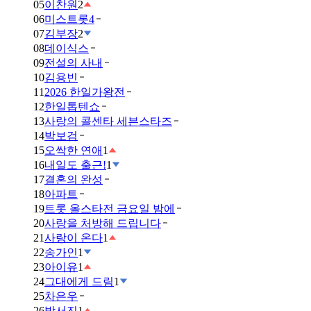
05
이찬원
2
06
미스트롯4
07
김부장
2
08
데이식스
09
전설의 사내
10
김용빈
11
2026 한일가왕전
12
한일톱텐쇼
13
사랑의 콜센타 세븐스타즈
14
박보검
15
오싹한 연애
1
16
내일도 출근!
1
17
결혼의 완성
18
아파트
19
트롯 올스타전 금요일 밤에
20
사랑을 처방해 드립니다
21
사랑이 온다
1
22
송가인
1
23
아이유
1
24
그대에게 드림
1
25
차은우
26
박서진
1