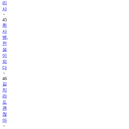
리
사
45
취
사
병,
전
설
이
되
다
46
길
치
라
도
괜
찮
아