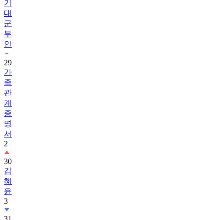
기
대
군
부
인
29
가
족
관
계
증
명
서
2
30
김
혜
윤
3
31