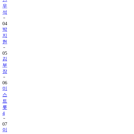
우
석
04
박
지
현
05
김
부
장
06
미
스
트
롯
4
07
이