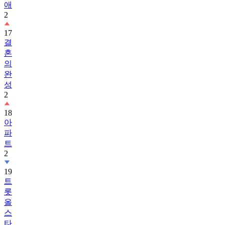
애
2
17
결
혼
의
완
성
2
18
아
파
트
2
19
트
롯
올
스
타