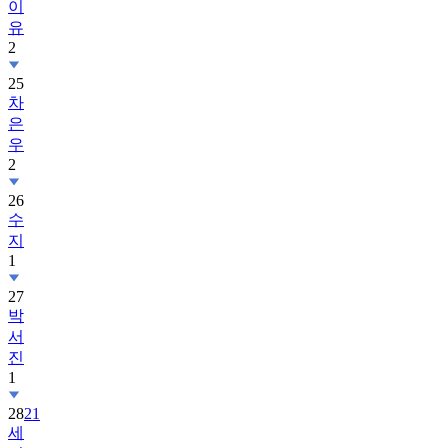
이
유
2
25
차
은
우
2
26
수
지
1
27
박
서
진
1
28
21
세