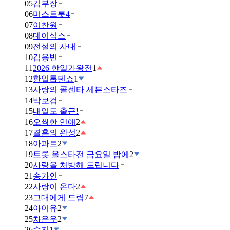
05
김부장
06
미스트롯4
07
이찬원
08
데이식스
09
전설의 사내
10
김용빈
11
2026 한일가왕전
1
12
한일톱텐쇼
1
13
사랑의 콜센타 세븐스타즈
14
박보검
15
내일도 출근!
16
오싹한 연애
2
17
결혼의 완성
2
18
아파트
2
19
트롯 올스타전 금요일 밤에
2
20
사랑을 처방해 드립니다
21
송가인
22
사랑이 온다
2
23
그대에게 드림
7
24
아이유
2
25
차은우
2
26
수지
1