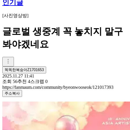
인기글
[
사진영상방
]
글로벌 생중계 꼭 놓치지 말구
봐야겠네요
똑똑한복숭아Z1701653
2025.11.27 11:41
조회
56
추천
4
스크랩
0
https://fanmaum.com/community/byeonwooseok/121017393
주소복사