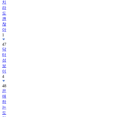
치
라
도
괜
찮
아
1
47
닥
터
섬
보
이
4
48
은
애
하
는
도