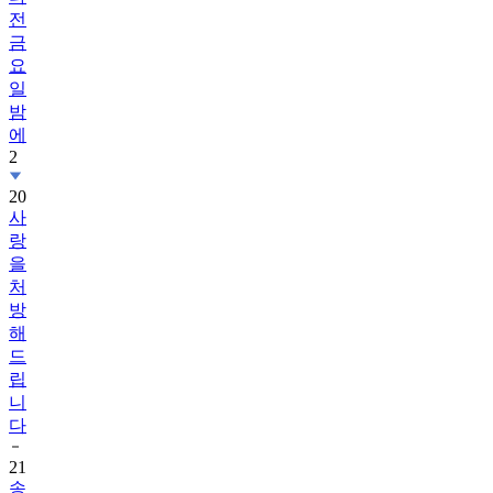
전
금
요
일
밤
에
2
20
사
랑
을
처
방
해
드
립
니
다
21
송