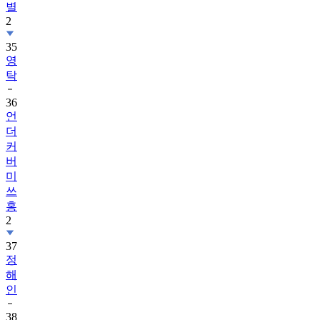
별
2
35
영
탁
36
언
더
커
버
미
쓰
홍
2
37
정
해
인
38