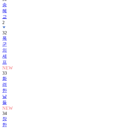
송
혜
교
2
32
폭
군
의
셰
프
NEW
33
화
려
한
날
들
NEW
34
장
한