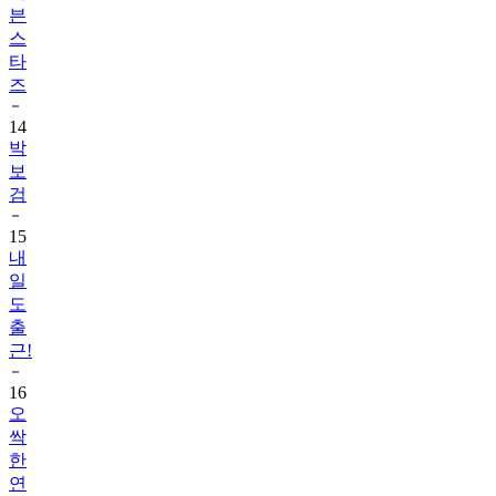
븐
스
타
즈
14
박
보
검
15
내
일
도
출
근!
16
오
싹
한
연