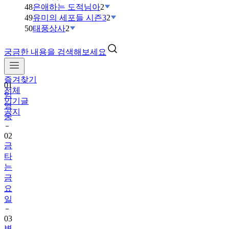
48
은애하는 도적님아
2
49
유미의 세포들 시즌3
2
50
태풍상사
2
궁금한 내용을 검색해보세요
즐겨찾기
01
전체
임
인기글
영
공지
웅
02
금
타
는
금
요
일
03
변