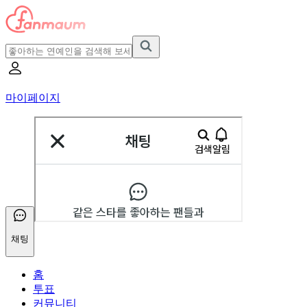
마이페이지
채팅
홈
투표
커뮤니티