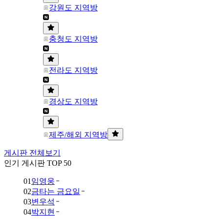
강원도 지역방
충청도 지역방
전라도 지역방
경상도 지역방
제주/해외 지역방
게시판 전체보기
인기 게시판 TOP 50
01
임영웅
02
금타는 금요일
03
변우석
04
박지현