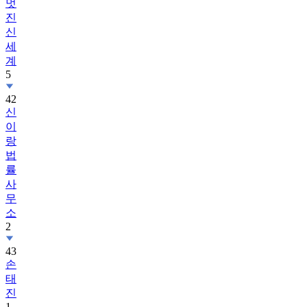
멋
진
신
세
계
5
42
신
이
랑
법
률
사
무
소
2
43
손
태
진
1