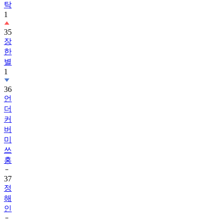
탁
1
35
장
한
별
1
36
언
더
커
버
미
쓰
홍
37
정
해
인