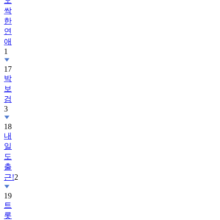
오
싹
한
연
애
1
17
박
보
검
3
18
내
일
도
출
근!
2
19
트
롯