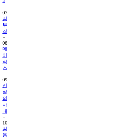
4
07
김
부
장
08
데
이
식
스
09
전
설
의
사
내
10
김
용