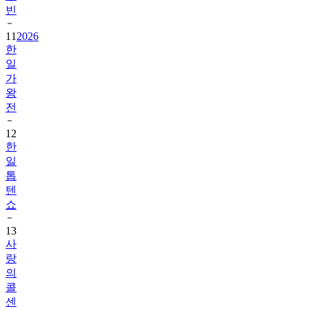
빈
11
2026
한
일
가
왕
전
12
한
일
톱
텐
쇼
13
사
랑
의
콜
센