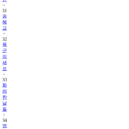
31
송
혜
교
32
폭
군
의
셰
프
33
화
려
한
날
들
34
영