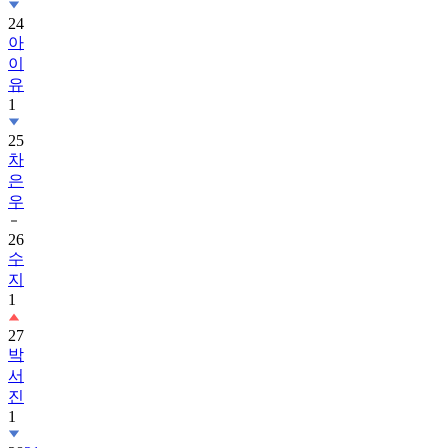
24
아
이
유
1
25
차
은
우
26
수
지
1
27
박
서
진
1