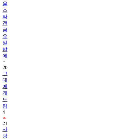
올
스
타
전
금
요
일
밤
에
20
그
대
에
게
드
림
4
21
사
랑