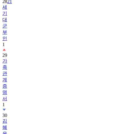
28
21
세
기
대
군
부
인
1
29
가
족
관
계
증
명
서
1
30
김
혜
윤