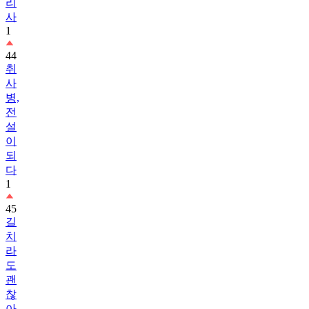
리
사
1
44
취
사
병,
전
설
이
되
다
1
45
길
치
라
도
괜
찮
아