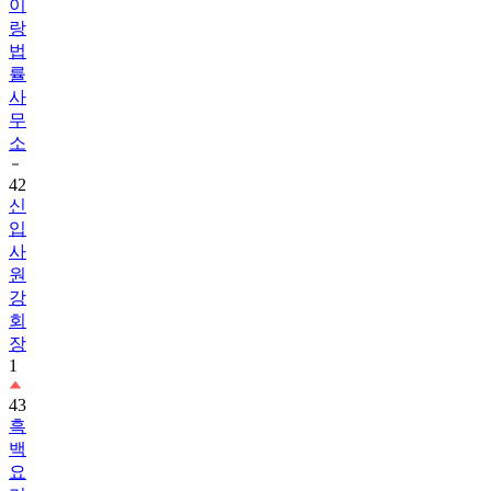
이
랑
법
률
사
무
소
42
신
입
사
원
강
회
장
1
43
흑
백
요