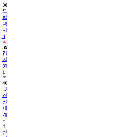
38
모
범
택
시
3
1
39
김
지
원
1
40
멋
진
신
세
계
41
신