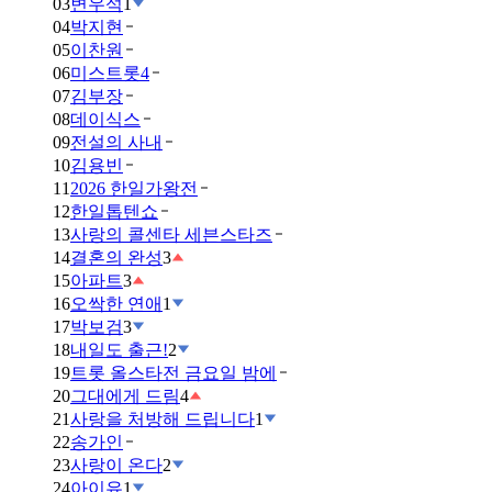
03
변우석
1
04
박지현
05
이찬원
06
미스트롯4
07
김부장
08
데이식스
09
전설의 사내
10
김용빈
11
2026 한일가왕전
12
한일톱텐쇼
13
사랑의 콜센타 세븐스타즈
14
결혼의 완성
3
15
아파트
3
16
오싹한 연애
1
17
박보검
3
18
내일도 출근!
2
19
트롯 올스타전 금요일 밤에
20
그대에게 드림
4
21
사랑을 처방해 드립니다
1
22
송가인
23
사랑이 온다
2
24
아이유
1