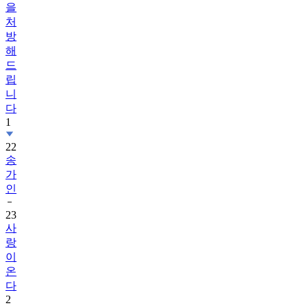
을
처
방
해
드
립
니
다
1
22
송
가
인
23
사
랑
이
온
다
2