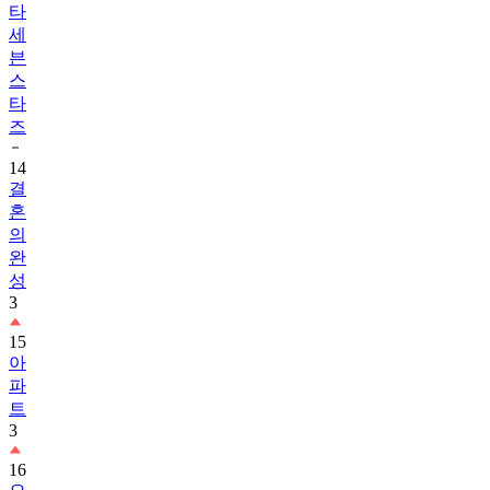
타
세
븐
스
타
즈
14
결
혼
의
완
성
3
15
아
파
트
3
16