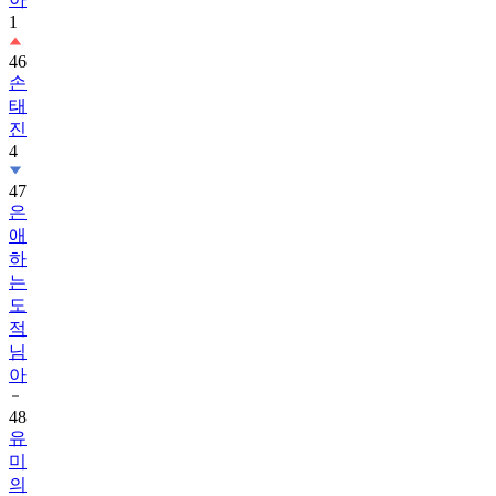
1
46
손
태
진
4
47
은
애
하
는
도
적
님
아
48
유
미
의