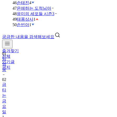
46
손태진
4
47
은애하는 도적님아
48
유미의 세포들 시즌3
49
태풍상사
1
50
손빈아
1
궁금한 내용을 검색해보세요
즐겨찾기
01
전체
임
인기글
영
공지
웅
02
금
타
는
금
요
일