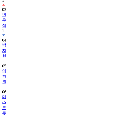
1
03
변
우
석
1
04
박
지
현
05
이
찬
원
06
미
스
트
롯