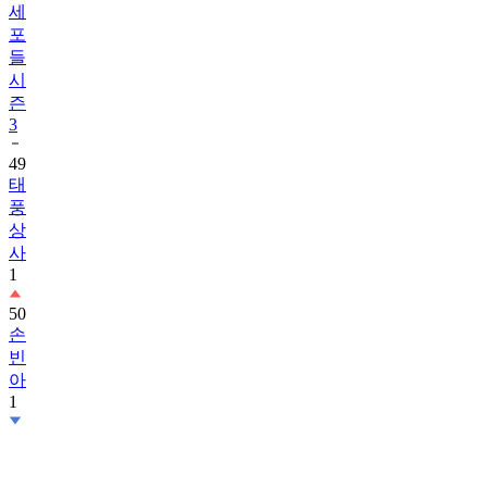
세
포
들
시
즌
3
49
태
풍
상
사
1
50
손
빈
아
1