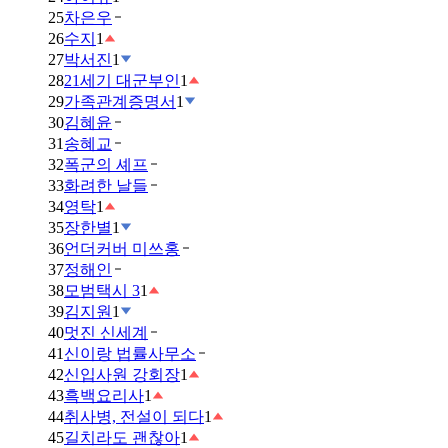
25
차은우
26
수지
1
27
박서진
1
28
21세기 대군부인
1
29
가족관계증명서
1
30
김혜윤
31
송혜교
32
폭군의 셰프
33
화려한 날들
34
영탁
1
35
장한별
1
36
언더커버 미쓰홍
37
정해인
38
모범택시 3
1
39
김지원
1
40
멋진 신세계
41
신이랑 법률사무소
42
신입사원 강회장
1
43
흑백요리사
1
44
취사병, 전설이 되다
1
45
길치라도 괜찮아
1