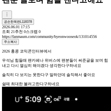
공손한목련L118378
2026.06.01 17:15
조회
21
추천
0
스크랩
0
https://fanmaum.com/community/byeonwooseok/131014556
주소복사
2026 홍콩 코믹콘인터뷰에서
우석님 힘들때 팬카페나 위버스에 팬분들이 써준글을 보며 힘
내고 다시 열심히 해야겠다 생각한다구하네요
솔직히 다 보지는 못한다구 말하던데 솔직해서 좋아요
쉴때 최대한 볼려고한다구하네요