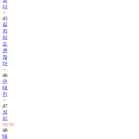
되
다
45
길
치
라
도
괜
찮
아
46
손
태
진
47
성
리
NEW
48
태