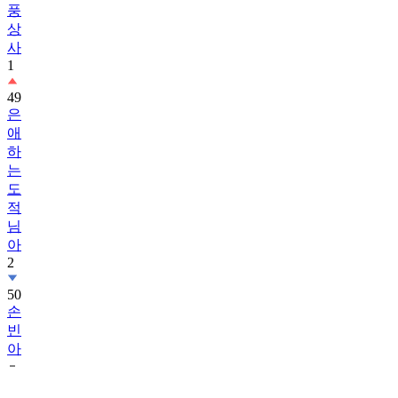
풍
상
사
1
49
은
애
하
는
도
적
님
아
2
50
손
빈
아