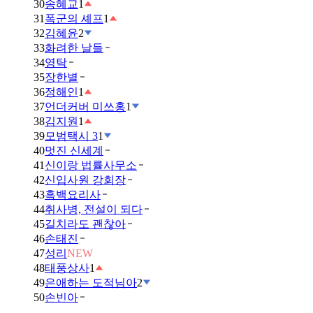
30
송혜교
1
31
폭군의 셰프
1
32
김혜윤
2
33
화려한 날들
34
영탁
35
장한별
36
정해인
1
37
언더커버 미쓰홍
1
38
김지원
1
39
모범택시 3
1
40
멋진 신세계
41
신이랑 법률사무소
42
신입사원 강회장
43
흑백요리사
44
취사병, 전설이 되다
45
길치라도 괜찮아
46
손태진
47
성리
NEW
48
태풍상사
1
49
은애하는 도적님아
2
50
손빈아