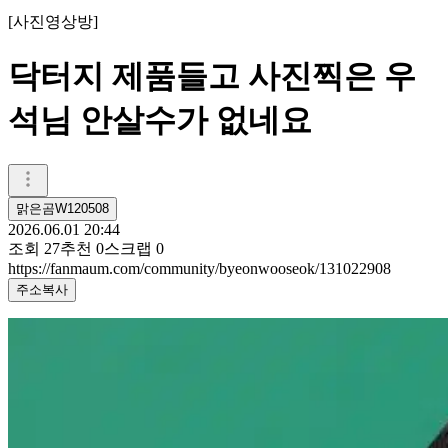
[
사진영상방
]
닥터지 제품들고 사진찍은 우
석님 안살수가 없네요
맑은곰W120508
2026.06.01 20:44
조회
27
추천
0
스크랩
0
https://fanmaum.com/community/byeonwooseok/131022908
주소복사