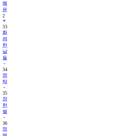
혜
윤
2
33
화
려
한
날
들
34
영
탁
35
장
한
별
36
정
해