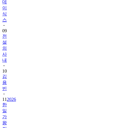
데
이
식
스
09
전
설
의
사
내
10
김
용
빈
11
2026
한
일
가
왕