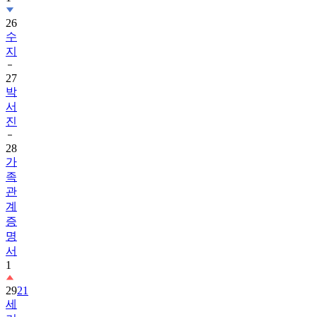
26
수
지
27
박
서
진
28
가
족
관
계
증
명
서
1
29
21
세