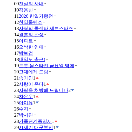
09
전설의 사내
10
김용빈
11
2026 한일가왕전
12
한일톱텐쇼
13
사랑의 콜센타 세븐스타즈
14
결혼의 완성
15
아파트
16
오싹한 연애
17
박보검
18
내일도 출근!
19
트롯 올스타전 금요일 밤에
20
그대에게 드림
21
송가인
1
22
사랑이 온다
1
23
사랑을 처방해 드립니다
2
24
차은우
1
25
아이유
1
26
수지
27
박서진
28
가족관계증명서
1
29
21세기 대군부인
1