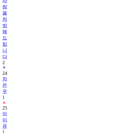
사
랑
을
처
방
해
드
립
니
다
2
24
차
은
우
1
25
아
이
유
1