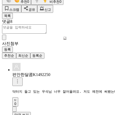
추천
0
비추천
0
스크랩
공유
신고
목록
댓글
8
사진첨부
등록
추천순
최신순
등록순
편안한달콤K1492250
닥터지 들고 있는 우석님 너무 잘어울려요. 저도 예전에 써봤는
0
답글 쓰기