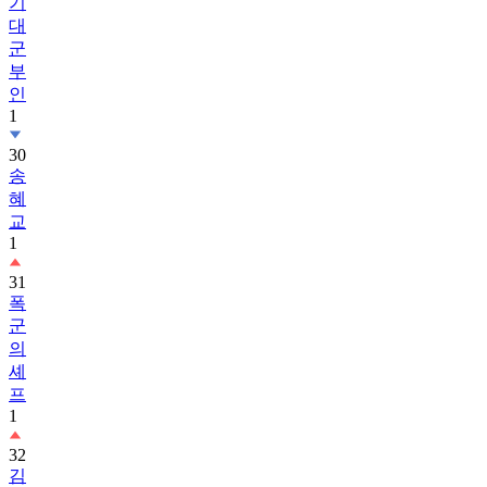
기
대
군
부
인
1
30
송
혜
교
1
31
폭
군
의
셰
프
1
32
김