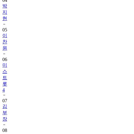
04
박
지
현
05
이
찬
원
06
미
스
트
롯
4
07
김
부
장
08