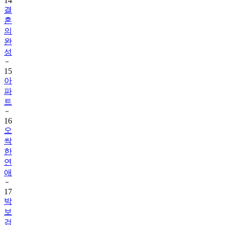
14
결
혼
의
완
성
15
아
파
트
16
오
싹
한
연
애
17
박
보
검