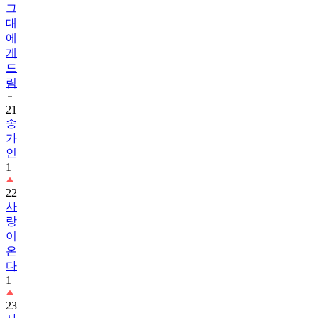
그
대
에
게
드
림
21
송
가
인
1
22
사
랑
이
온
다
1
23