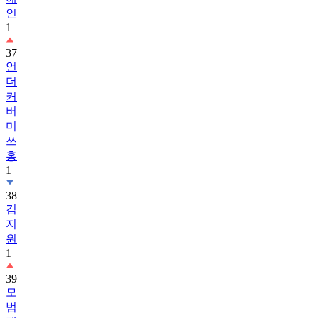
인
1
37
언
더
커
버
미
쓰
홍
1
38
김
지
원
1
39
모
범