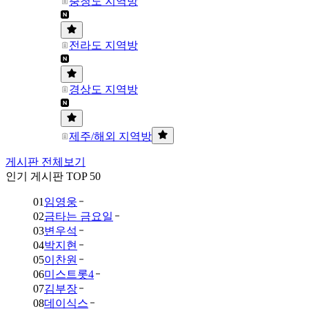
충청도 지역방
전라도 지역방
경상도 지역방
제주/해외 지역방
게시판 전체보기
인기 게시판 TOP 50
01
임영웅
02
금타는 금요일
03
변우석
04
박지현
05
이찬원
06
미스트롯4
07
김부장
08
데이식스