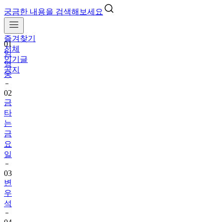
궁금한 내용을 검색해보세요
즐겨찾기
01
전체
임
인기글
영
공지
웅
02
금
타
는
금
요
일
03
변
우
석