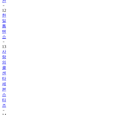
전
12
한
일
톱
텐
쇼
13
사
랑
의
콜
센
타
세
븐
스
타
즈