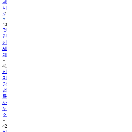
택
시
3
1
40
멋
진
신
세
계
41
신
이
랑
법
률
사
무
소
42
신