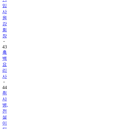
입
사
원
강
회
장
43
흑
백
요
리
사
44
취
사
병,
전
설
이