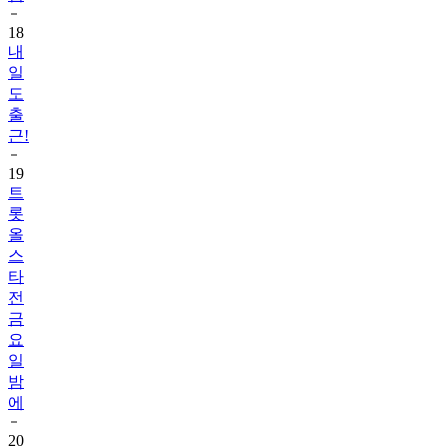
18
내
일
도
출
근!
19
트
롯
올
스
타
전
금
요
일
밤
에
20