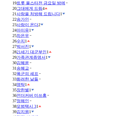
19
트롯 올스타전 금요일 밤에
20
그대에게 드림
4
21
사랑을 처방해 드립니다
1
22
송가인
23
사랑이 온다
2
24
아이유
1
25
차은우
26
수지
1
27
박서진
1
28
21세기 대군부인
1
29
가족관계증명서
1
30
김혜윤
31
송혜교
32
폭군의 셰프
33
화려한 날들
34
영탁
1
35
장한별
1
36
언더커버 미쓰홍
37
정해인
38
모범택시 3
1
39
김지원
1