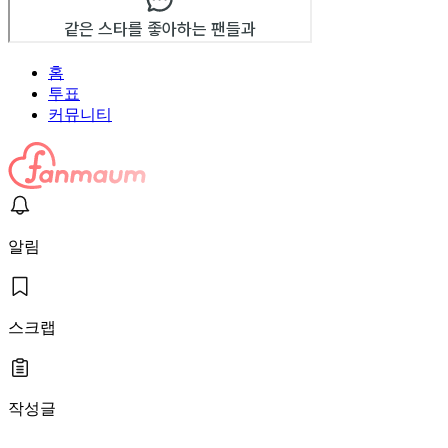
홈
투표
커뮤니티
알림
스크랩
작성글