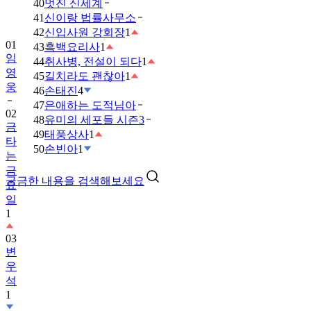
40
멋진 신세계
41
신이랑 법률사무소
01
42
신입사원 강회장
1
임
43
흑백요리사
1
영
44
취사병, 전설이 되다
1
웅
45
길치라도 괜찮아
1
02
46
손태진
4
금
47
은애하는 도적님아
타
48
유미의 세포들 시즌3
는
49
태풍상사
1
금
50
손빈아
1
요
일
궁금한 내용을 검색해보세요
1
03
변
우
석
1
04
박