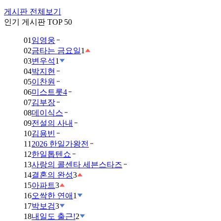
게시판 전체보기
인기 게시판 TOP 50
01
임영웅
02
금타는 금요일
1
03
변우석
1
04
박지현
05
이찬원
06
미스트롯4
07
김부장
08
데이식스
09
전설의 사내
10
김용빈
11
2026 한일가왕전
12
한일톱텐쇼
13
사랑의 콜센타 세븐스타즈
14
결혼의 완성
3
15
아파트
3
16
오싹한 연애
1
17
박보검
3
18
내일도 출근!
2