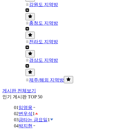
강원도 지역방
충청도 지역방
전라도 지역방
경상도 지역방
제주/해외 지역방
게시판 전체보기
인기 게시판 TOP 50
01
임영웅
02
변우석
1
03
금타는 금요일
1
04
박지현