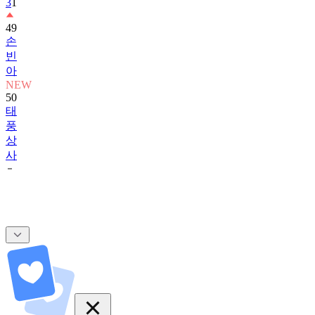
3
1
49
손
빈
아
NEW
50
태
풍
상
사