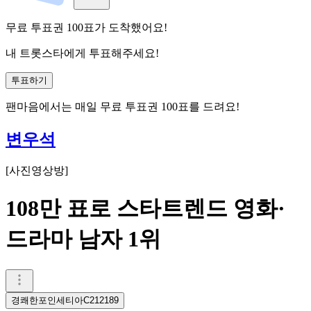
무료 투표권
100
표
가 도착했어요!
내 트롯스타에게 투표해주세요!
투표하기
팬마음에서는
매일
무료 투표권
100
표를 드려요!
변우석
[
사진영상방
]
108만 표로 스타트렌드 영화·
드라마 남자 1위
경쾌한포인세티아C212189