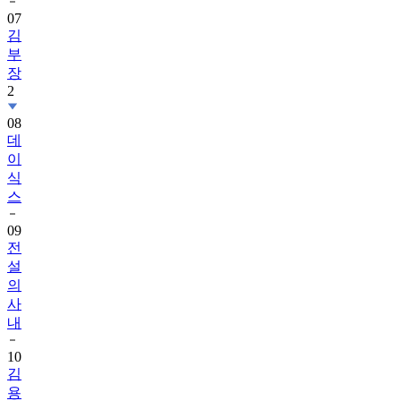
07
김
부
장
2
08
데
이
식
스
09
전
설
의
사
내
10
김
용