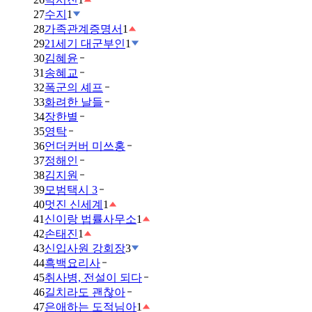
27
수지
1
28
가족관계증명서
1
29
21세기 대군부인
1
30
김혜윤
31
송혜교
32
폭군의 셰프
33
화려한 날들
34
장한별
35
영탁
36
언더커버 미쓰홍
37
정해인
38
김지원
39
모범택시 3
40
멋진 신세계
1
41
신이랑 법률사무소
1
42
손태진
1
43
신입사원 강회장
3
44
흑백요리사
45
취사병, 전설이 되다
46
길치라도 괜찮아
47
은애하는 도적님아
1