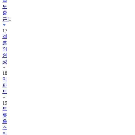
일
도
출
근!
1
17
결
혼
의
완
성
18
아
파
트
19
트
롯
올
스
타