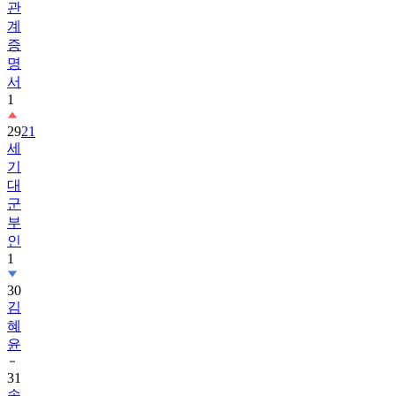
관
계
증
명
서
1
29
21
세
기
대
군
부
인
1
30
김
혜
윤
31
송