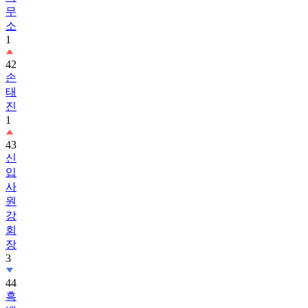
무
소
1
42
손
태
진
1
43
신
입
사
원
강
회
장
3
44
흑