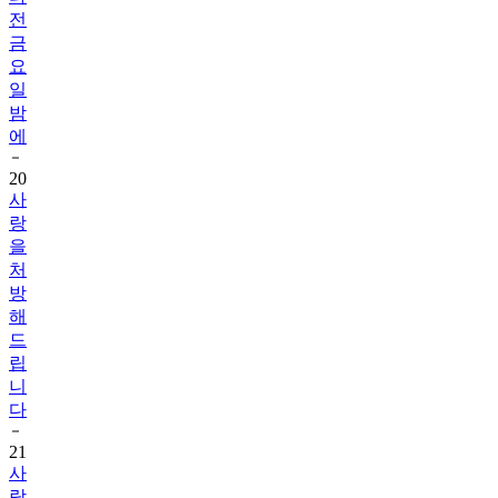
전
금
요
일
밤
에
20
사
랑
을
처
방
해
드
립
니
다
21
사
랑