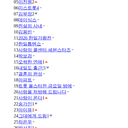
05
이찬원
2
06
미스트롯4
07
김부장
2
08
데이식스
09
전설의 사내
10
김용빈
11
2026 한일가왕전
12
한일톱텐쇼
13
사랑의 콜센타 세븐스타즈
14
박보검
15
오싹한 연애
1
16
내일도 출근!
1
17
결혼의 완성
18
아파트
19
트롯 올스타전 금요일 밤에
20
사랑을 처방해 드립니다
21
사랑이 온다
1
22
송가인
1
23
아이유
1
24
그대에게 드림
1
25
차은우
26
박서진
1