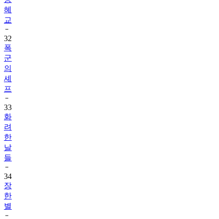
혜
교
32
폭
군
의
셰
프
33
화
려
한
날
들
34
장
한
별