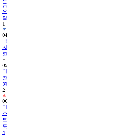
금
요
일
1
04
박
지
현
05
이
찬
원
2
06
미
스
트
롯
4