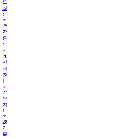
드
림
1
25
차
은
우
26
박
서
진
1
27
수
지
1
28
가
족