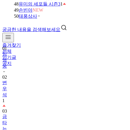
48
유미의 세포들 시즌3
1
49
손빈아
NEW
50
태풍상사
궁금한 내용을 검색해보세요
즐겨찾기
01
전체
임
인기글
영
공지
웅
02
변
우
석
1
03
금
타
는