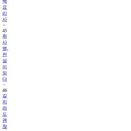
백
요
리
사
45
취
사
병,
전
설
이
되
다
46
길
치
라
도
괜
찮