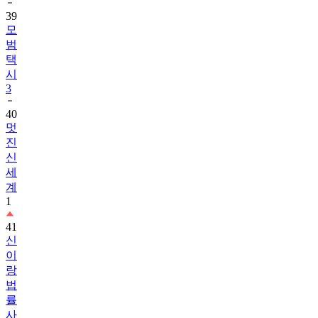
39
모
범
택
시
3
40
멋
진
신
세
계
1
41
신
이
랑
법
률
사