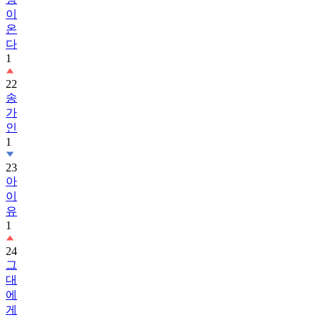
이
온
다
1
22
송
가
인
1
23
아
이
유
1
24
그
대
에
게