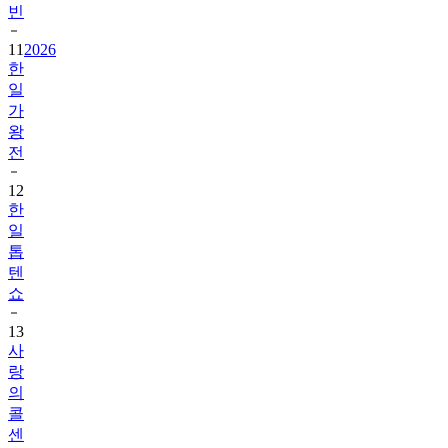
빈
11
2026
한
일
가
왕
전
12
한
일
톱
텐
쇼
13
사
랑
의
콜
센