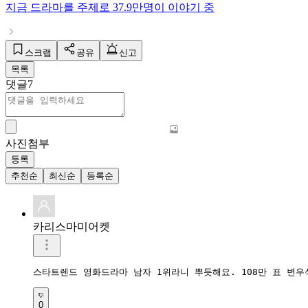
지금
드라마
를 주제로
37.9만명
이 이야기 중
스크랩
공유
신고
목록
댓글
7
사진첨부
등록
추천순
최신순
등록순
카리스마미어켓
스타트렌드 영화드라마 남자 1위라니 뿌듯해요. 108만 표 변우
0