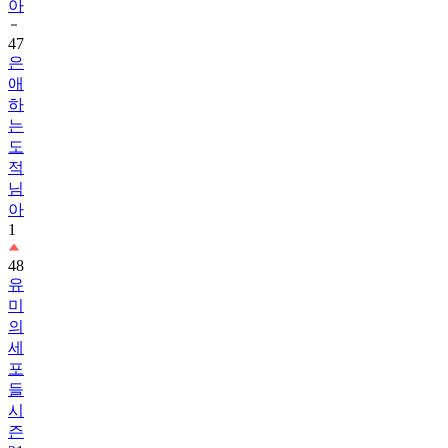
아
47
은
애
하
는
도
적
님
아
1
48
유
미
의
세
포
들
시
즌