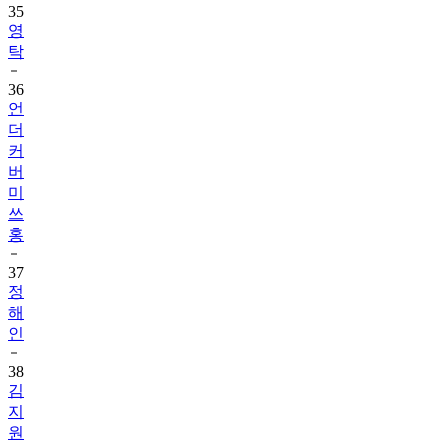
35
영
탁
36
언
더
커
버
미
쓰
홍
37
정
해
인
38
김
지
원