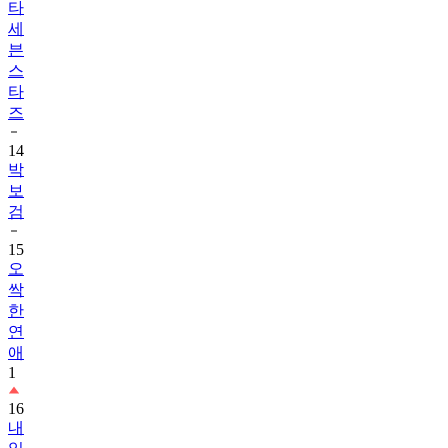
타
세
븐
스
타
즈
14
박
보
검
15
오
싹
한
연
애
1
16
내