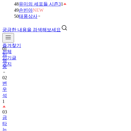
48
유미의 세포들 시즌3
1
49
손빈아
NEW
50
태풍상사
궁금한 내용을 검색해보세요
즐겨찾기
01
전체
임
인기글
영
공지
웅
02
변
우
석
1
03
금
타
는