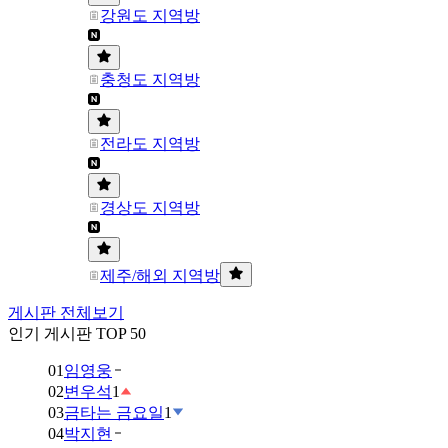
강원도 지역방
충청도 지역방
전라도 지역방
경상도 지역방
제주/해외 지역방
게시판 전체보기
인기 게시판 TOP 50
01
임영웅
02
변우석
1
03
금타는 금요일
1
04
박지현