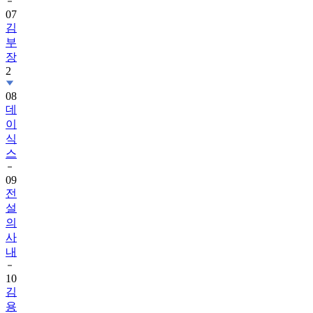
07
김
부
장
2
08
데
이
식
스
09
전
설
의
사
내
10
김
용