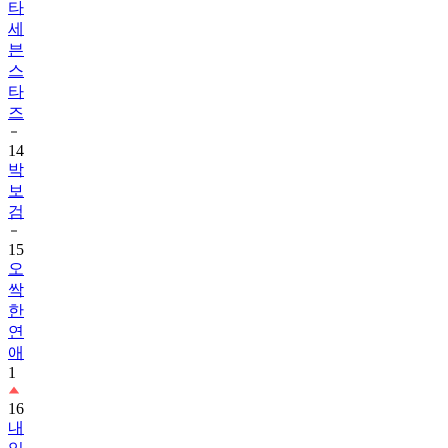
타
세
븐
스
타
즈
14
박
보
검
15
오
싹
한
연
애
1
16
내