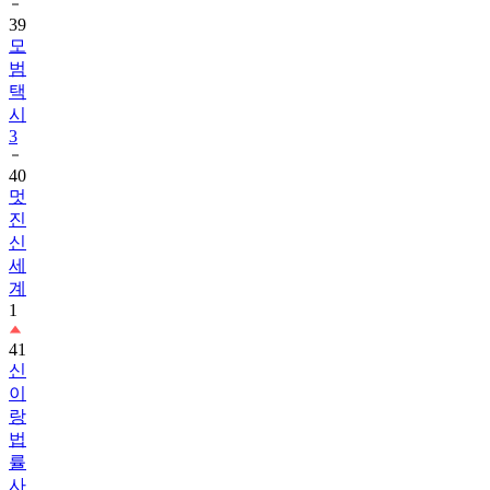
39
모
범
택
시
3
40
멋
진
신
세
계
1
41
신
이
랑
법
률
사