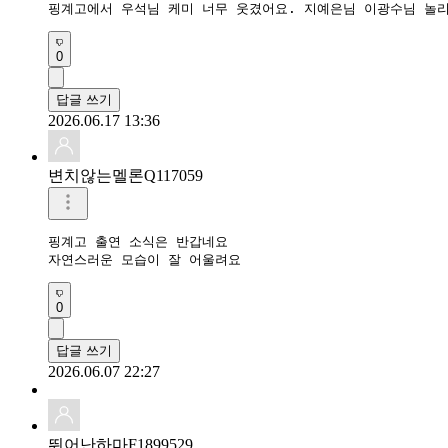
핑계고에서 우석님 케미 너무 웃겼어요. 지예은님 이광수님 놀리
0
답글 쓰기
2026.06.17 13:36
변치않는멜론Q117059
핑계고 출연 소식은 반갑네요

자연스러운 모습이 잘 어울려요
0
답글 쓰기
2026.06.07 22:27
뛰어난하마F1899529