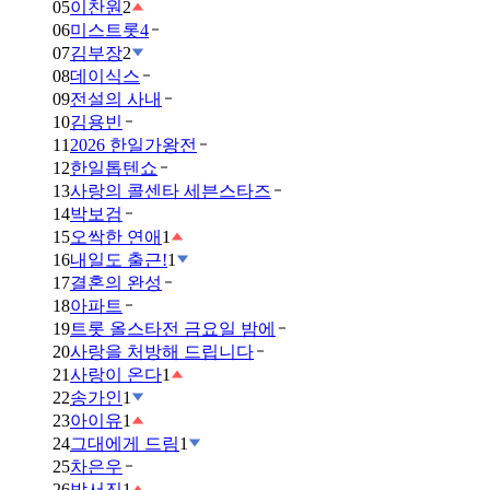
05
이찬원
2
06
미스트롯4
07
김부장
2
08
데이식스
09
전설의 사내
10
김용빈
11
2026 한일가왕전
12
한일톱텐쇼
13
사랑의 콜센타 세븐스타즈
14
박보검
15
오싹한 연애
1
16
내일도 출근!
1
17
결혼의 완성
18
아파트
19
트롯 올스타전 금요일 밤에
20
사랑을 처방해 드립니다
21
사랑이 온다
1
22
송가인
1
23
아이유
1
24
그대에게 드림
1
25
차은우
26
박서진
1