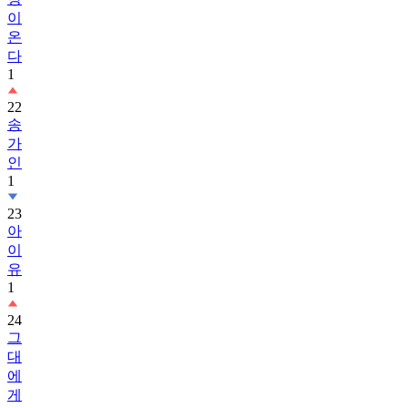
이
온
다
1
22
송
가
인
1
23
아
이
유
1
24
그
대
에
게