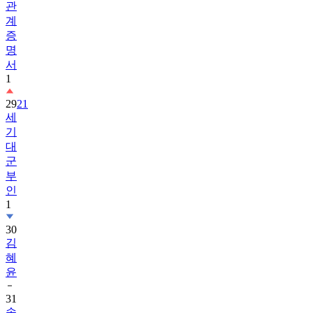
관
계
증
명
서
1
29
21
세
기
대
군
부
인
1
30
김
혜
윤
31
송