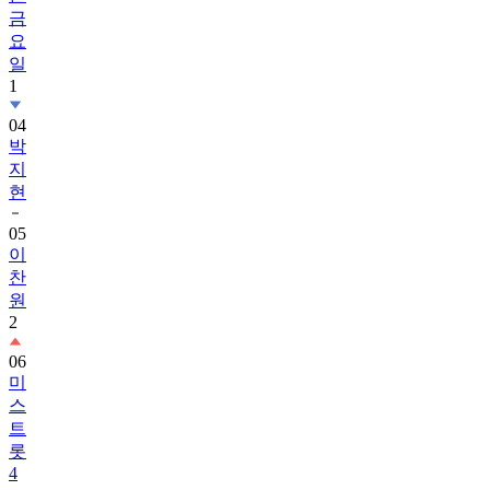
금
요
일
1
04
박
지
현
05
이
찬
원
2
06
미
스
트
롯
4