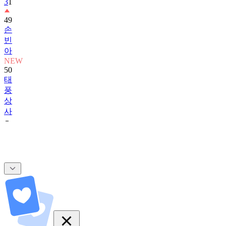
3
1
49
손
빈
아
NEW
50
태
풍
상
사