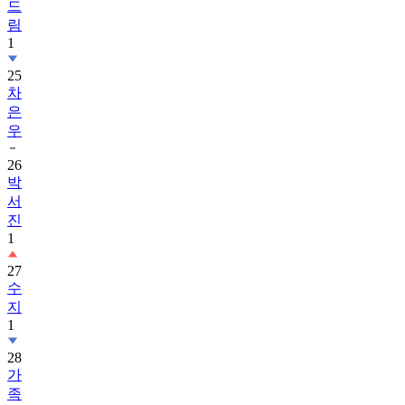
드
림
1
25
차
은
우
26
박
서
진
1
27
수
지
1
28
가
족