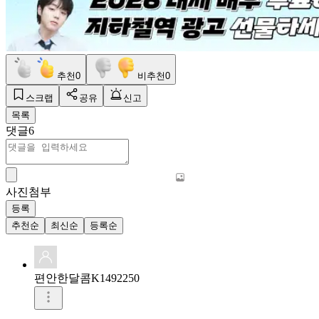
추천
0
비추천
0
스크랩
공유
신고
목록
댓글
6
사진첨부
등록
추천순
최신순
등록순
편안한달콤K1492250