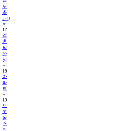
일
도
출
근!
1
17
결
혼
의
완
성
18
아
파
트
19
트
롯
올
스
타