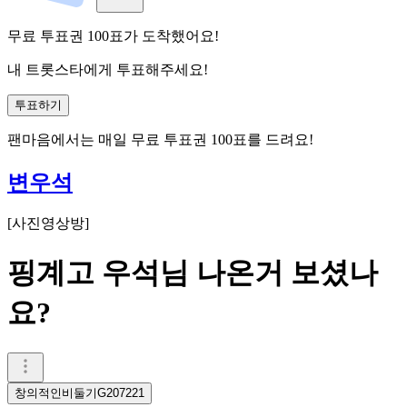
무료 투표권
100
표
가 도착했어요!
내 트롯스타에게 투표해주세요!
투표하기
팬마음에서는
매일
무료 투표권
100
표를 드려요!
변우석
[
사진영상방
]
핑계고 우석님 나온거 보셨나
요?
창의적인비둘기G207221