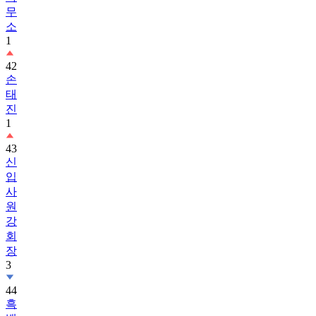
무
소
1
42
손
태
진
1
43
신
입
사
원
강
회
장
3
44
흑