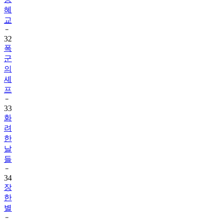
혜
교
32
폭
군
의
셰
프
33
화
려
한
날
들
34
장
한
별