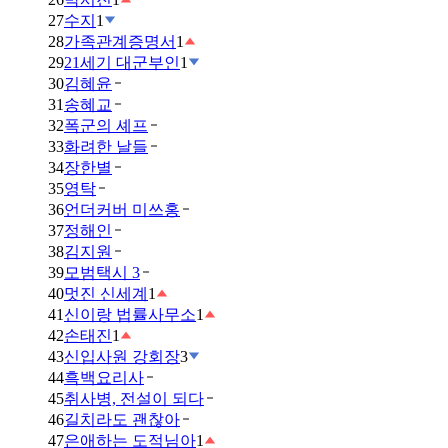
27
수지
1
28
가족관계증명서
1
29
21세기 대군부인
1
30
김혜윤
31
송혜교
32
폭군의 셰프
33
화려한 날들
34
장한별
35
영탁
36
언더커버 미쓰홍
37
정해인
38
김지원
39
모범택시 3
40
멋진 신세계
1
41
신이랑 법률사무소
1
42
손태진
1
43
신입사원 강회장
3
44
흑백요리사
45
취사병, 전설이 되다
46
길치라도 괜찮아
47
은애하는 도적님아
1