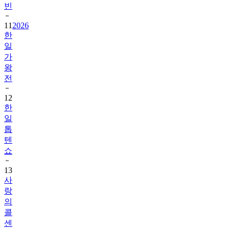
빈
11
2026
한
일
가
왕
전
12
한
일
톱
텐
쇼
13
사
랑
의
콜
센