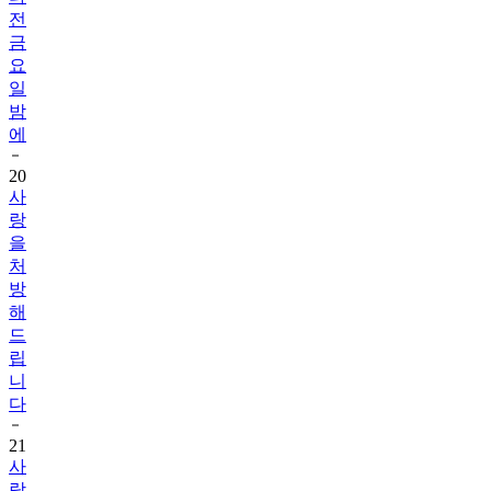
전
금
요
일
밤
에
20
사
랑
을
처
방
해
드
립
니
다
21
사
랑