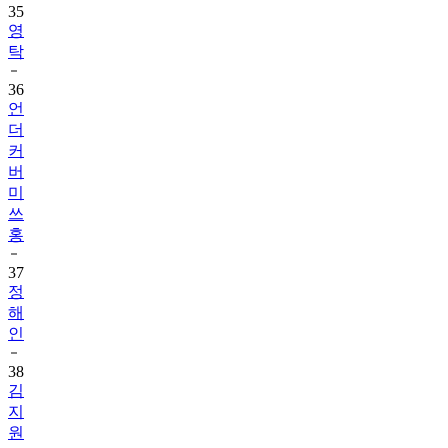
35
영
탁
36
언
더
커
버
미
쓰
홍
37
정
해
인
38
김
지
원