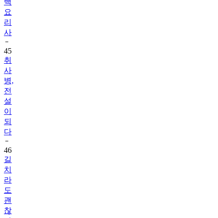
백
요
리
사
45
취
사
병,
전
설
이
되
다
46
길
치
라
도
괜
찮