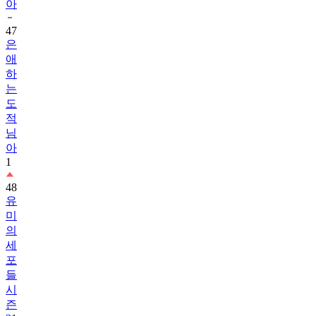
아
47
은
애
하
는
도
적
님
아
1
48
유
미
의
세
포
들
시
즌