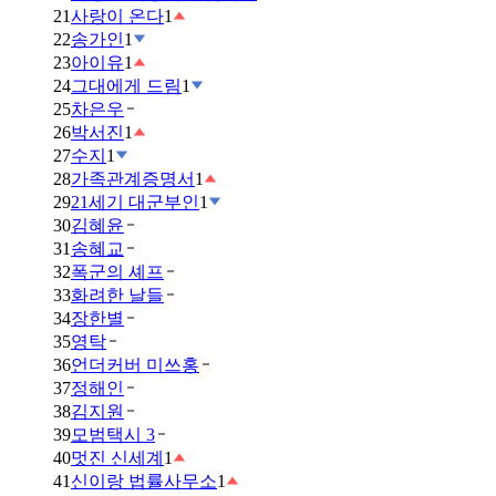
21
사랑이 온다
1
22
송가인
1
23
아이유
1
24
그대에게 드림
1
25
차은우
26
박서진
1
27
수지
1
28
가족관계증명서
1
29
21세기 대군부인
1
30
김혜윤
31
송혜교
32
폭군의 셰프
33
화려한 날들
34
장한별
35
영탁
36
언더커버 미쓰홍
37
정해인
38
김지원
39
모범택시 3
40
멋진 신세계
1
41
신이랑 법률사무소
1