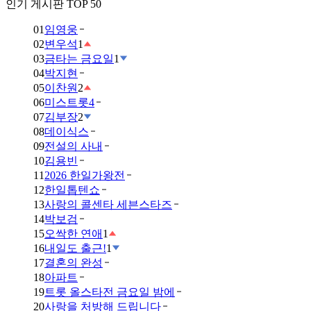
인기 게시판 TOP 50
01
임영웅
02
변우석
1
03
금타는 금요일
1
04
박지현
05
이찬원
2
06
미스트롯4
07
김부장
2
08
데이식스
09
전설의 사내
10
김용빈
11
2026 한일가왕전
12
한일톱텐쇼
13
사랑의 콜센타 세븐스타즈
14
박보검
15
오싹한 연애
1
16
내일도 출근!
1
17
결혼의 완성
18
아파트
19
트롯 올스타전 금요일 밤에
20
사랑을 처방해 드립니다