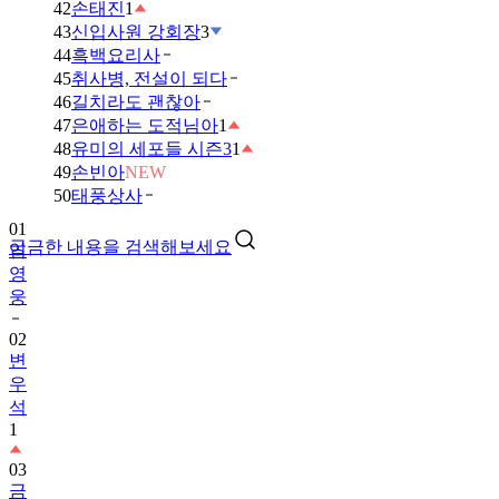
42
손태진
1
43
신입사원 강회장
3
44
흑백요리사
45
취사병, 전설이 되다
46
길치라도 괜찮아
47
은애하는 도적님아
1
48
유미의 세포들 시즌3
1
49
손빈아
NEW
01
50
태풍상사
임
영
궁금한 내용을 검색해보세요
웅
02
변
우
석
1
03
금
타
는