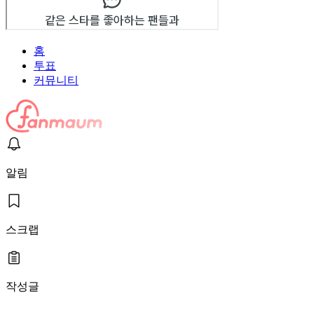
홈
투표
커뮤니티
알림
스크랩
작성글