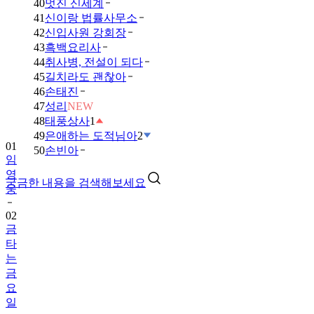
40
멋진 신세계
41
신이랑 법률사무소
42
신입사원 강회장
43
흑백요리사
44
취사병, 전설이 되다
45
길치라도 괜찮아
46
손태진
47
성리
NEW
48
태풍상사
1
49
은애하는 도적님아
2
01
50
손빈아
임
영
궁금한 내용을 검색해보세요
웅
02
금
타
는
금
요
일