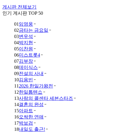
게시판 전체보기
인기 게시판 TOP 50
01
임영웅
02
금타는 금요일
03
변우석
04
박지현
05
이찬원
06
미스트롯4
07
김부장
08
데이식스
09
전설의 사내
10
김용빈
11
2026 한일가왕전
12
한일톱텐쇼
13
사랑의 콜센타 세븐스타즈
14
결혼의 완성
15
아파트
16
오싹한 연애
17
박보검
18
내일도 출근!