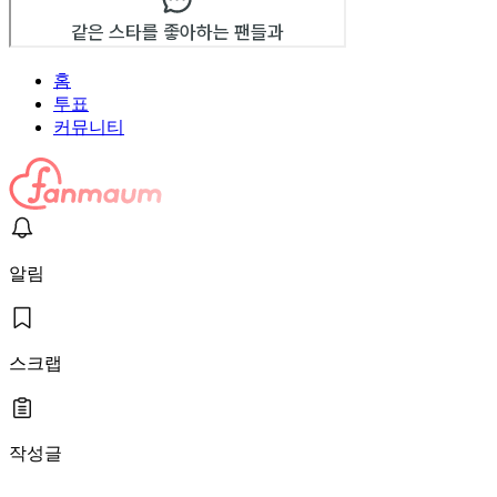
홈
투표
커뮤니티
알림
스크랩
작성글