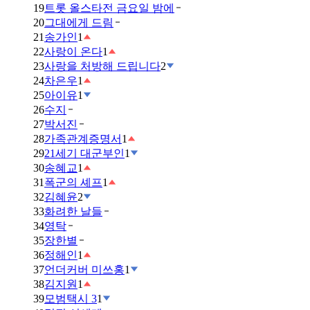
19
트롯 올스타전 금요일 밤에
20
그대에게 드림
21
송가인
1
22
사랑이 온다
1
23
사랑을 처방해 드립니다
2
24
차은우
1
25
아이유
1
26
수지
27
박서진
28
가족관계증명서
1
29
21세기 대군부인
1
30
송혜교
1
31
폭군의 셰프
1
32
김혜윤
2
33
화려한 날들
34
영탁
35
장한별
36
정해인
1
37
언더커버 미쓰홍
1
38
김지원
1
39
모범택시 3
1