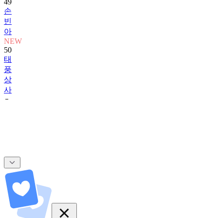
49
손
빈
아
NEW
50
태
풍
상
사