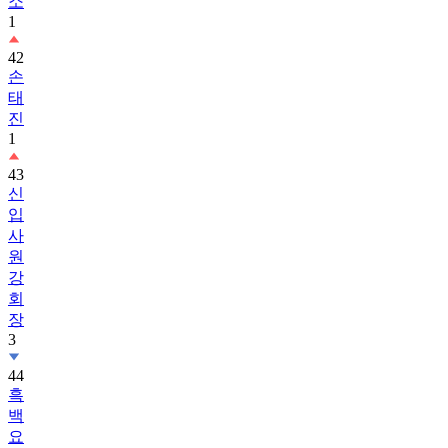
소
1
42
손
태
진
1
43
신
입
사
원
강
회
장
3
44
흑
백
요