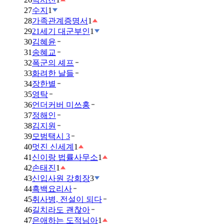
27
수지
1
28
가족관계증명서
1
29
21세기 대군부인
1
30
김혜윤
31
송혜교
32
폭군의 셰프
33
화려한 날들
34
장한별
35
영탁
36
언더커버 미쓰홍
37
정해인
38
김지원
39
모범택시 3
40
멋진 신세계
1
41
신이랑 법률사무소
1
42
손태진
1
43
신입사원 강회장
3
44
흑백요리사
45
취사병, 전설이 되다
46
길치라도 괜찮아
47
은애하는 도적님아
1