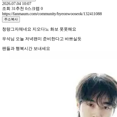
2026.07.04 10:07
조회
31
추천
0
스크랩
0
https://fanmaum.com/community/byeonwooseok/132411088
주소복사
청량그자체네요 지오다노 화보 풋풋해요
우석님 오늘 저녁팬미 준비한다고 바쁘실듯
팬들과 행복시간 보내세요