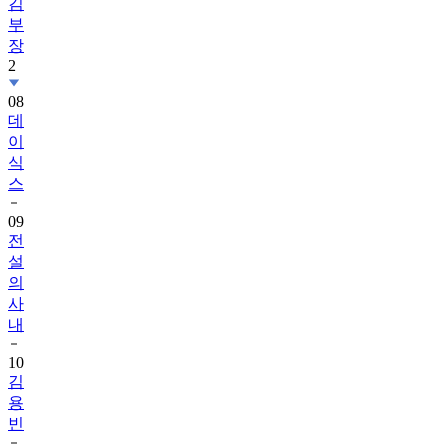
김
부
장
2
08
데
이
식
스
09
전
설
의
사
내
10
김
용
빈