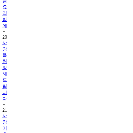
금
요
일
밤
에
20
사
랑
을
처
방
해
드
립
니
다
21
사
랑
이