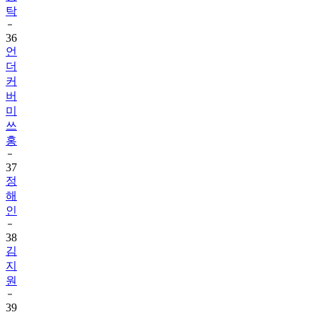
탁
36
언
더
커
버
미
쓰
홍
37
정
해
인
38
김
지
원
39