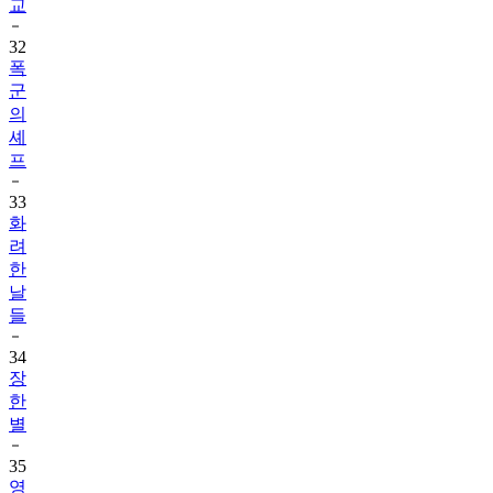
교
32
폭
군
의
셰
프
33
화
려
한
날
들
34
장
한
별
35
영