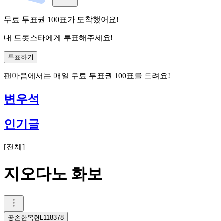
무료 투표권
100
표
가 도착했어요!
내 트롯스타에게 투표해주세요!
투표하기
팬마음에서는
매일
무료 투표권
100
표를 드려요!
변우석
인기글
[
전체
]
지오다노 화보
공손한목련L118378