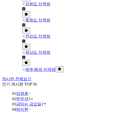
강원도 지역방
충청도 지역방
전라도 지역방
경상도 지역방
제주/해외 지역방
게시판 전체보기
인기 게시판 TOP 50
01
임영웅
02
변우석
1
03
금타는 금요일
1
04
박지현