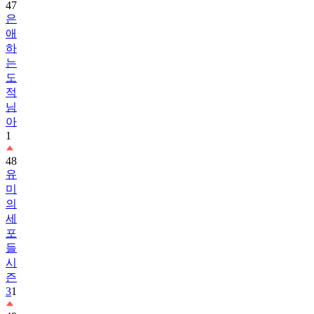
47
은
애
하
는
도
적
님
아
1
48
유
미
의
세
포
들
시
즌
3
1