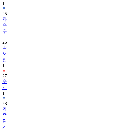
1
25
차
은
우
26
박
서
진
1
27
수
지
1
28
가
족
관
계