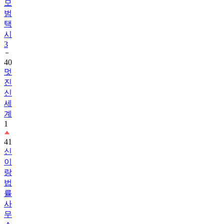
모
범
택
시
3
40
멋
진
신
세
계
1
41
신
이
랑
법
률
사
무