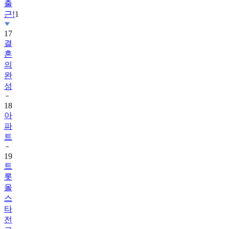
출
근!
1
17
결
혼
의
완
성
18
아
파
트
19
트
롯
올
스
타
전