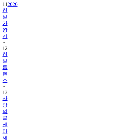
11
2026
한
일
가
왕
전
12
한
일
톱
텐
쇼
13
사
랑
의
콜
센
타
세