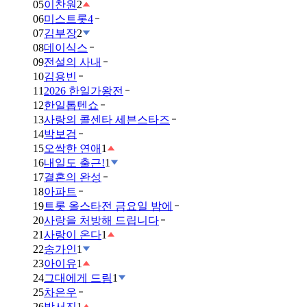
05
이찬원
2
06
미스트롯4
07
김부장
2
08
데이식스
09
전설의 사내
10
김용빈
11
2026 한일가왕전
12
한일톱텐쇼
13
사랑의 콜센타 세븐스타즈
14
박보검
15
오싹한 연애
1
16
내일도 출근!
1
17
결혼의 완성
18
아파트
19
트롯 올스타전 금요일 밤에
20
사랑을 처방해 드립니다
21
사랑이 온다
1
22
송가인
1
23
아이유
1
24
그대에게 드림
1
25
차은우
26
박서진
1