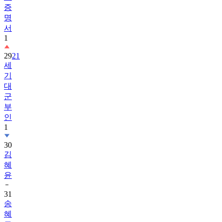
증
명
서
1
29
21
세
기
대
군
부
인
1
30
김
혜
윤
31
송
혜