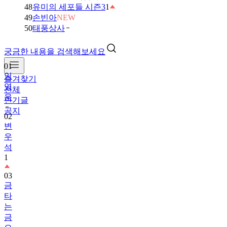
48
유미의 세포들 시즌3
1
49
손빈아
NEW
50
태풍상사
궁금한 내용을 검색해보세요
01
임
즐겨찾기
영
전체
웅
인기글
공지
02
변
우
석
1
03
금
타
는
금