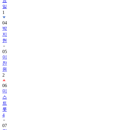
요
일
1
04
박
지
현
05
이
찬
원
2
06
미
스
트
롯
4
07