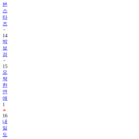
븐
스
타
즈
14
박
보
검
15
오
싹
한
연
애
1
16
내
일
도