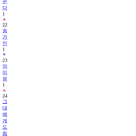
온
다
1
22
송
가
인
1
23
아
이
유
1
24
그
대
에
게
드
림