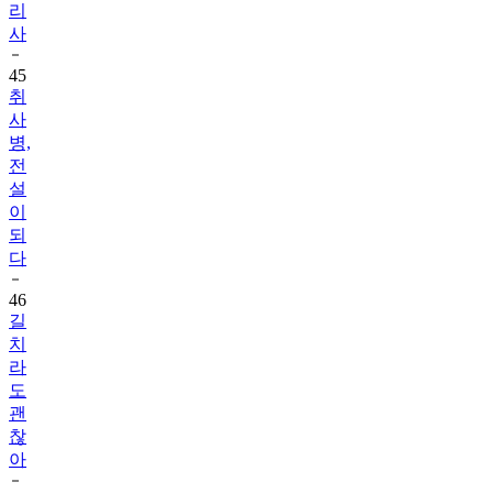
리
사
45
취
사
병,
전
설
이
되
다
46
길
치
라
도
괜
찮
아