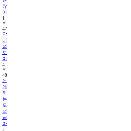
찮
아
1
47
닥
터
섬
보
이
4
48
은
애
하
는
도
적
님
아
2