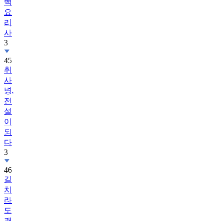
백
요
리
사
3
45
취
사
병,
전
설
이
되
다
3
46
길
치
라
도
괜