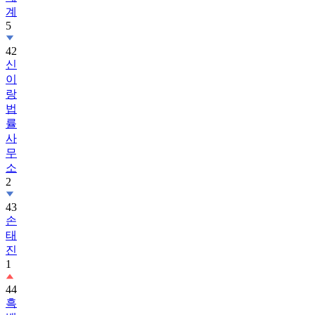
계
5
42
신
이
랑
법
률
사
무
소
2
43
손
태
진
1
44
흑