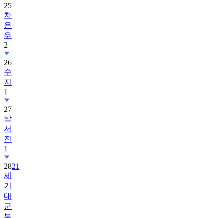
25
차
은
우
2
26
수
지
1
27
박
서
진
1
28
21
세
기
대
군
부