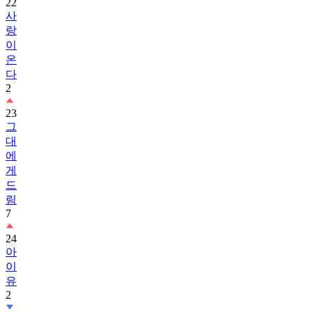
22
사
랑
이
온
다
2
23
그
대
에
게
드
림
7
24
아
이
유
2