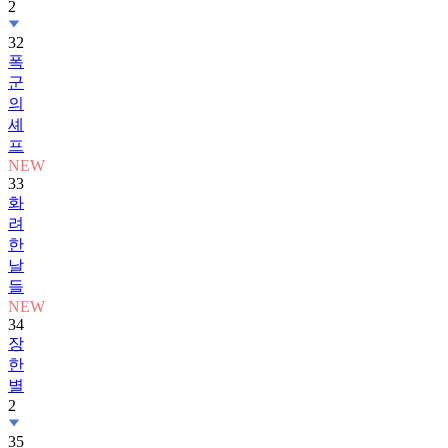
2
32
폭
군
의
셰
프
NEW
33
화
려
한
날
들
NEW
34
장
한
별
2
35