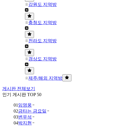
강원도 지역방
충청도 지역방
전라도 지역방
경상도 지역방
제주/해외 지역방
게시판 전체보기
인기 게시판 TOP 50
01
임영웅
02
금타는 금요일
03
변우석
04
박지현