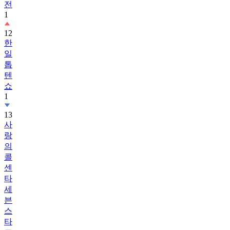
전
1
12
한
일
톱
텐
쇼
1
13
사
랑
의
콜
센
타
세
븐
스
타