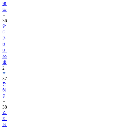
영
탁
36
언
더
커
버
미
쓰
홍
2
37
정
해
인
38
김
지
원