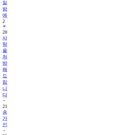
일
밤
에
2
20
사
랑
을
처
방
해
드
립
니
다
21
송
가
인