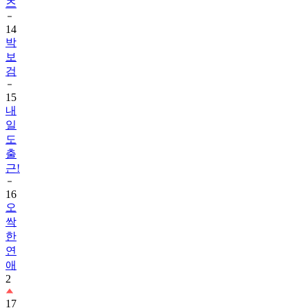
즈
14
박
보
검
15
내
일
도
출
근!
16
오
싹
한
연
애
2
17