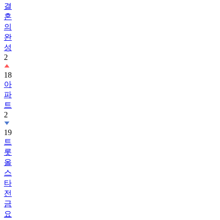
결
혼
의
완
성
2
18
아
파
트
2
19
트
롯
올
스
타
전
금
요