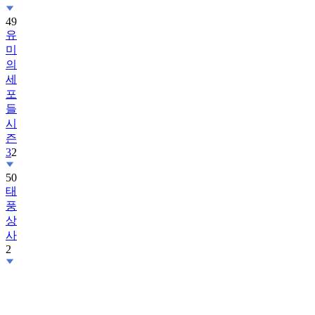
49
유
미
의
세
포
들
시
즌
3
2
50
태
풍
상
사
2