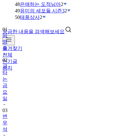
48
은애하는 도적님아
2
49
유미의 세포들 시즌3
2
50
태풍상사
2
01
궁금한 내용을 검색해보세요
임
영
즐겨찾기
웅
전체
02
인기글
금
공지
타
는
금
요
일
03
변
우
석