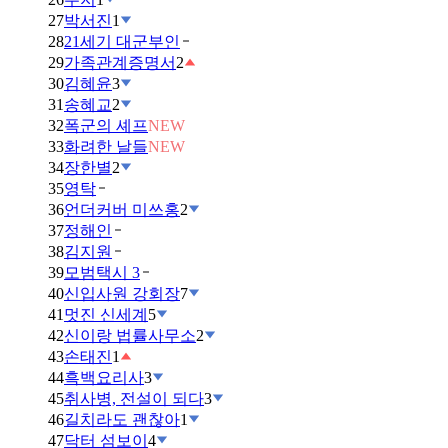
27
박서진
1
28
21세기 대군부인
29
가족관계증명서
2
30
김혜윤
3
31
송혜교
2
32
폭군의 셰프
NEW
33
화려한 날들
NEW
34
장한별
2
35
영탁
36
언더커버 미쓰홍
2
37
정해인
38
김지원
39
모범택시 3
40
신입사원 강회장
7
41
멋진 신세계
5
42
신이랑 법률사무소
2
43
손태진
1
44
흑백요리사
3
45
취사병, 전설이 되다
3
46
길치라도 괜찮아
1
47
닥터 섬보이
4