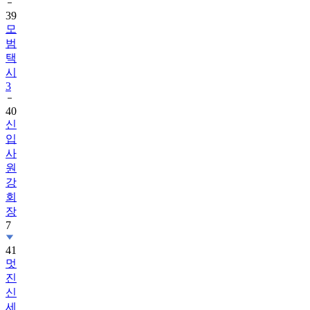
39
모
범
택
시
3
40
신
입
사
원
강
회
장
7
41
멋
진
신
세