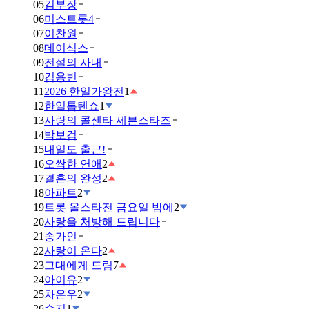
05
김부장
06
미스트롯4
07
이찬원
08
데이식스
09
전설의 사내
10
김용빈
11
2026 한일가왕전
1
12
한일톱텐쇼
1
13
사랑의 콜센타 세븐스타즈
14
박보검
15
내일도 출근!
16
오싹한 연애
2
17
결혼의 완성
2
18
아파트
2
19
트롯 올스타전 금요일 밤에
2
20
사랑을 처방해 드립니다
21
송가인
22
사랑이 온다
2
23
그대에게 드림
7
24
아이유
2
25
차은우
2
26
수지
1