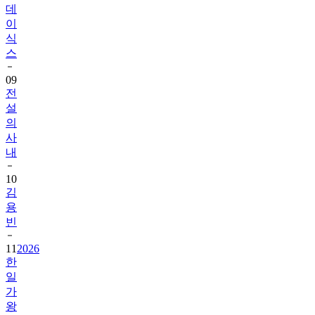
데
이
식
스
09
전
설
의
사
내
10
김
용
빈
11
2026
한
일
가
왕