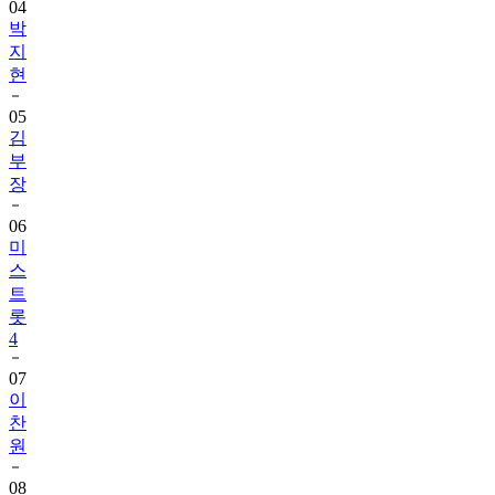
04
박
지
현
05
김
부
장
06
미
스
트
롯
4
07
이
찬
원
08