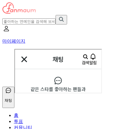
마이페이지
채팅
홈
투표
커뮤니티