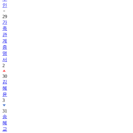
인
29
가
족
관
계
증
명
서
2
30
김
혜
윤
3
31
송
혜
교