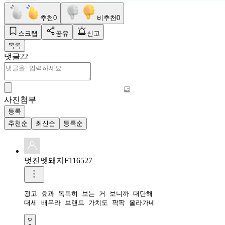
추천
0
비추천
0
스크랩
공유
신고
목록
댓글
22
사진첨부
등록
추천순
최신순
등록순
멋진멧돼지F116527
광고 효과 톡톡히 보는 거 보니까 대단해

대세 배우라 브랜드 가치도 팍팍 올라가네