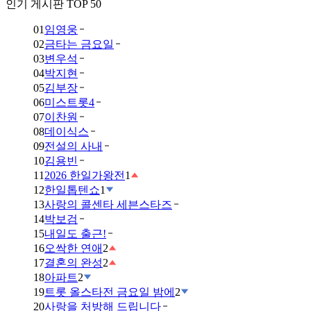
인기 게시판 TOP 50
01
임영웅
02
금타는 금요일
03
변우석
04
박지현
05
김부장
06
미스트롯4
07
이찬원
08
데이식스
09
전설의 사내
10
김용빈
11
2026 한일가왕전
1
12
한일톱텐쇼
1
13
사랑의 콜센타 세븐스타즈
14
박보검
15
내일도 출근!
16
오싹한 연애
2
17
결혼의 완성
2
18
아파트
2
19
트롯 올스타전 금요일 밤에
2
20
사랑을 처방해 드립니다