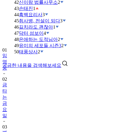
42
신이랑 법률사무소
2
43
손태진
1
44
흑백요리사
3
45
취사병, 전설이 되다
3
46
길치라도 괜찮아
1
47
닥터 섬보이
4
48
은애하는 도적님아
2
49
유미의 세포들 시즌3
2
01
50
태풍상사
2
임
영
궁금한 내용을 검색해보세요
웅
02
금
타
는
금
요
일
03