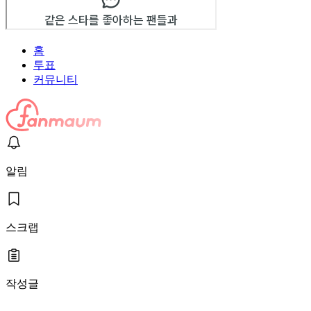
홈
투표
커뮤니티
알림
스크랩
작성글