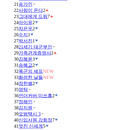
21
송가인
22
사랑이 온다
2
23
그대에게 드림
7
24
아이유
2
25
차은우
2
26
수지
1
27
박서진
1
28
21세기 대군부인
29
가족관계증명서
2
30
김혜윤
3
31
송혜교
2
32
폭군의 셰프
NEW
33
화려한 날들
NEW
34
장한별
2
35
영탁
36
언더커버 미쓰홍
2
37
정해인
38
김지원
39
모범택시 3
40
신입사원 강회장
7
41
멋진 신세계
5