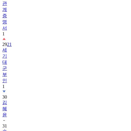
관
계
증
명
서
1
29
21
세
기
대
군
부
인
1
30
김
혜
윤
31