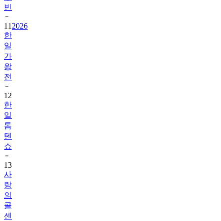
빈
11
2026
한
일
가
왕
전
12
한
일
톱
텐
쇼
13
사
랑
의
콜
센