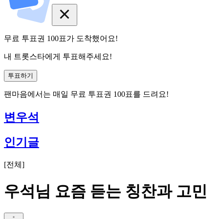
무료 투표권
100
표
가 도착했어요!
내 트롯스타에게 투표해주세요!
투표하기
팬마음에서는
매일
무료 투표권
100
표를 드려요!
변우석
인기글
[
전체
]
우석님 요즘 듣는 칭찬과 고민