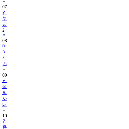
07
김
부
장
2
08
데
이
식
스
09
전
설
의
사
내
10
김
용