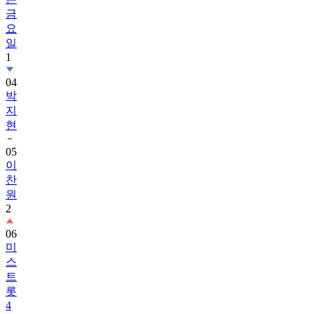
금
요
일
1
04
박
지
현
05
이
찬
원
2
06
미
스
트
롯
4