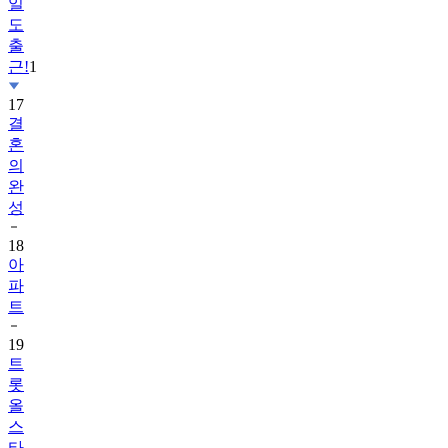
일
도
출
근!
1
17
결
혼
의
완
성
18
아
파
트
19
트
롯
올
스
타