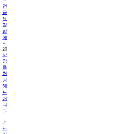
전
금
요
일
밤
에
20
사
랑
을
처
방
해
드
립
니
다
21
사