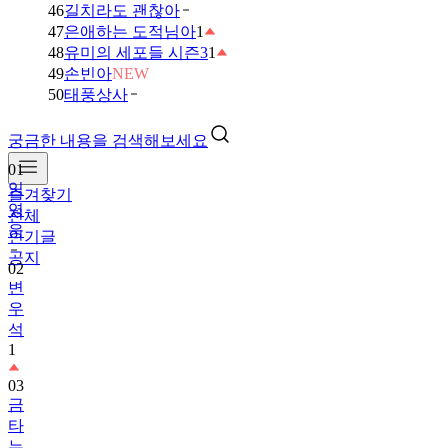
46
길치라도 괜찮아
47
은애하는 도적님아
1
48
유미의 세포들 시즌3
1
49
손빈아
NEW
50
태풍상사
궁금한 내용을 검색해보세요
01
임
즐겨찾기
영
전체
웅
인기글
공지
02
변
우
석
1
03
금
타
는