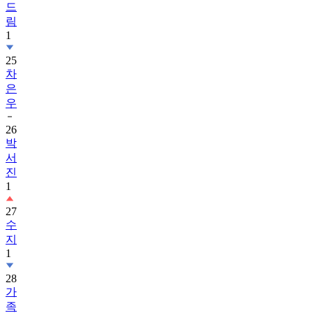
드
림
1
25
차
은
우
26
박
서
진
1
27
수
지
1
28
가
족