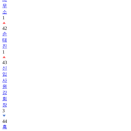
무
소
1
42
손
태
진
1
43
신
입
사
원
강
회
장
3
44
흑