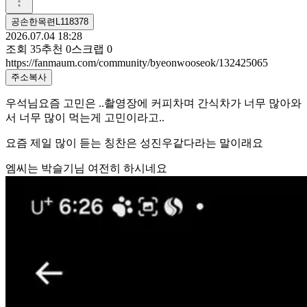
공손한목련L118378
2026.07.04 18:28
조회
35
추천
0
스크랩
0
https://fanmaum.com/community/byeonwooseok/132425065
주소복사
우석님요즘 고민은 ..촬영장에 커피차며 간식차가 너무 많아와
서 너무 많이 먹는게 고민이라고..
요즘 제일 많이 듣는 칭찬은 성진우같다라는 말이래요
엠씨는 박슬기님 여전히 하시네요