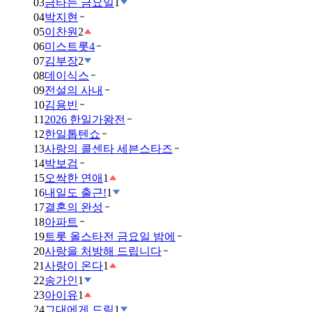
03
금타는 금요일
1
04
박지현
05
이찬원
2
06
미스트롯4
07
김부장
2
08
데이식스
09
전설의 사내
10
김용빈
11
2026 한일가왕전
12
한일톱텐쇼
13
사랑의 콜센타 세븐스타즈
14
박보검
15
오싹한 연애
1
16
내일도 출근!
1
17
결혼의 완성
18
아파트
19
트롯 올스타전 금요일 밤에
20
사랑을 처방해 드립니다
21
사랑이 온다
1
22
송가인
1
23
아이유
1
24
그대에게 드림
1