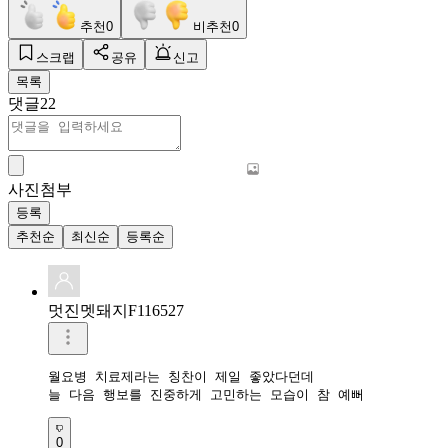
추천
0
비추천
0
스크랩
공유
신고
목록
댓글
22
사진첨부
등록
추천순
최신순
등록순
멋진멧돼지F116527
월요병 치료제라는 칭찬이 제일 좋았다던데

늘 다음 행보를 진중하게 고민하는 모습이 참 예뻐 
0