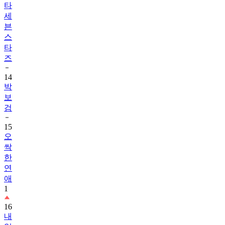
타
세
븐
스
타
즈
14
박
보
검
15
오
싹
한
연
애
1
16
내