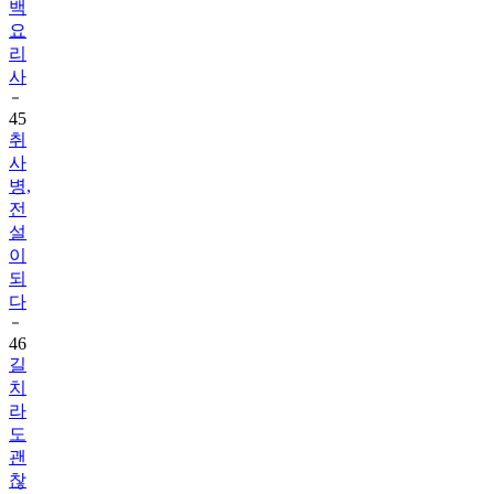
백
요
리
사
45
취
사
병,
전
설
이
되
다
46
길
치
라
도
괜
찮