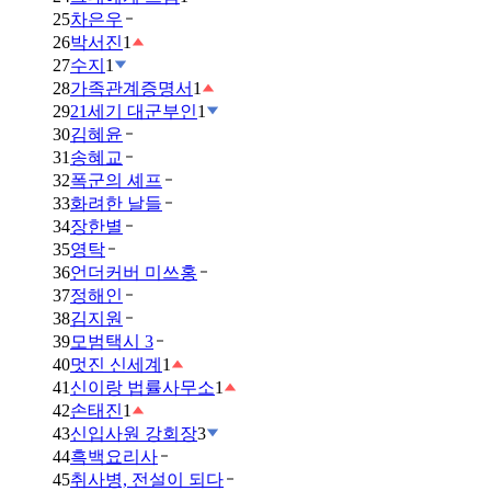
25
차은우
26
박서진
1
27
수지
1
28
가족관계증명서
1
29
21세기 대군부인
1
30
김혜윤
31
송혜교
32
폭군의 셰프
33
화려한 날들
34
장한별
35
영탁
36
언더커버 미쓰홍
37
정해인
38
김지원
39
모범택시 3
40
멋진 신세계
1
41
신이랑 법률사무소
1
42
손태진
1
43
신입사원 강회장
3
44
흑백요리사
45
취사병, 전설이 되다