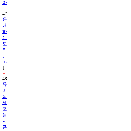
아
47
은
애
하
는
도
적
님
아
1
48
유
미
의
세
포
들
시
즌