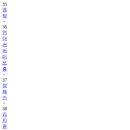
35
영
탁
36
언
더
커
버
미
쓰
홍
37
정
해
인
38
김
지
원