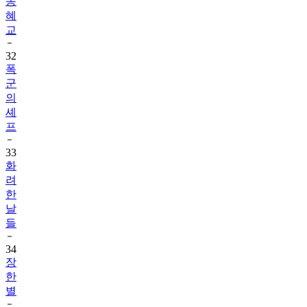
송
혜
교
32
폭
군
의
셰
프
33
화
려
한
날
들
34
장
한
별