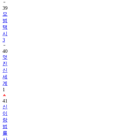
39
모
범
택
시
3
40
멋
진
신
세
계
1
41
신
이
랑
법
률
사