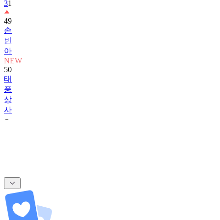
3
1
49
손
빈
아
NEW
50
태
풍
상
사