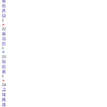
랑
이
온
다
1
22
송
가
인
1
23
아
이
유
1
24
그
대
에
게