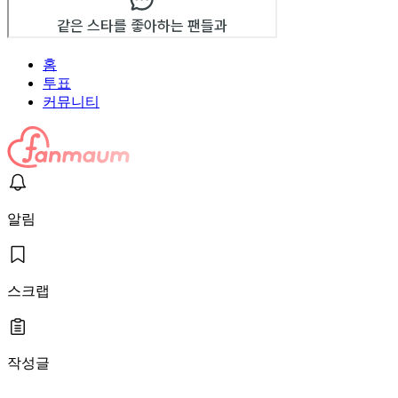
홈
투표
커뮤니티
알림
스크랩
작성글