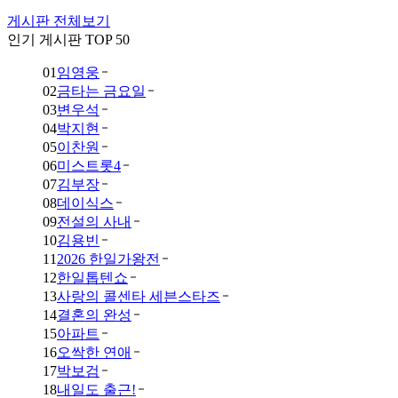
게시판 전체보기
인기 게시판 TOP 50
01
임영웅
02
금타는 금요일
03
변우석
04
박지현
05
이찬원
06
미스트롯4
07
김부장
08
데이식스
09
전설의 사내
10
김용빈
11
2026 한일가왕전
12
한일톱텐쇼
13
사랑의 콜센타 세븐스타즈
14
결혼의 완성
15
아파트
16
오싹한 연애
17
박보검
18
내일도 출근!