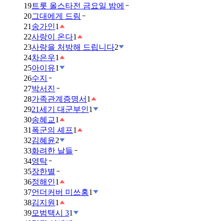
19
트롯 올스타전 금요일 밤에
20
그대에게 드림
21
송가인
1
22
사랑이 온다
1
23
사랑을 처방해 드립니다
2
24
차은우
1
25
아이유
1
26
수지
27
박서진
28
가족관계증명서
1
29
21세기 대군부인
1
30
송혜교
1
31
폭군의 셰프
1
32
김혜윤
2
33
화려한 날들
34
영탁
35
장한별
36
정해인
1
37
언더커버 미쓰홍
1
38
김지원
1
39
모범택시 3
1