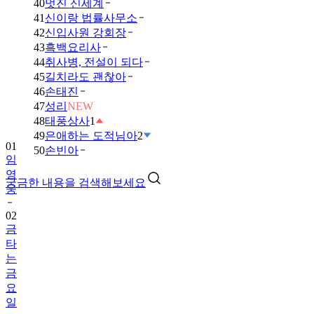
40
멋진 신세계
41
신이랑 법률사무소
42
신입사원 강회장
43
흑백요리사
44
취사병, 전설이 되다
45
길치라도 괜찮아
46
손태진
47
성리
NEW
48
태풍상사
1
49
은애하는 도적님아
2
01
50
손빈아
임
영
궁금한 내용을 검색해보세요
웅
02
금
타
는
금
요
일