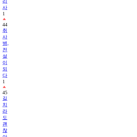
리
사
1
44
취
사
병,
전
설
이
되
다
1
45
길
치
라
도
괜
찮
아