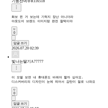
기똥찬여우R116518
화보 뜬 거 보는데 기럭지 장난 아니더라

아웃도어 브랜드 이미지랑 완전 찰떡이야
0
답글 쓰기
2026.07.20 02:39
빛나는딸기A77777
이 모델 보면 내 휴대폰도 바꿔야 할까 싶어요.

디스커버리의 디자인이 눈에 띄어서 감탄이 절로 나와요
0
답글 쓰기