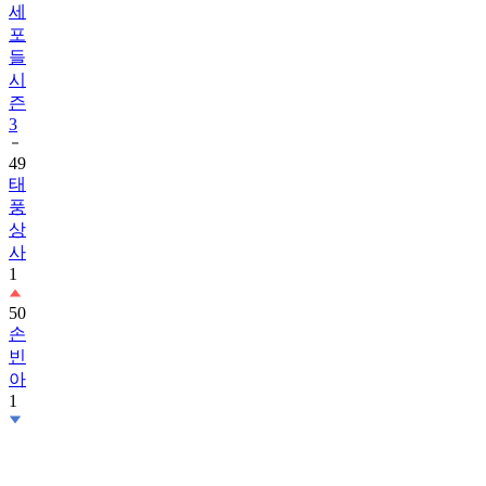
세
포
들
시
즌
3
49
태
풍
상
사
1
50
손
빈
아
1