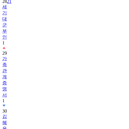
28
21
세
기
대
군
부
인
1
29
가
족
관
계
증
명
서
1
30
김
혜
윤