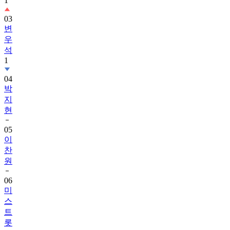
1
03
변
우
석
1
04
박
지
현
05
이
찬
원
06
미
스
트
롯