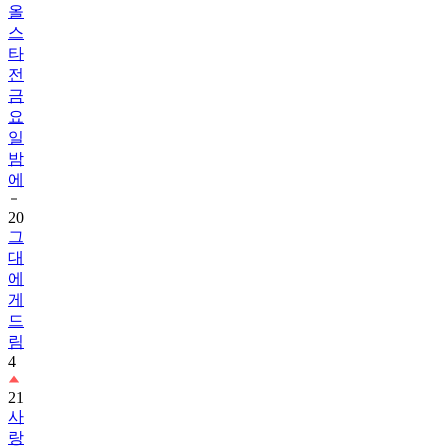
올
스
타
전
금
요
일
밤
에
20
그
대
에
게
드
림
4
21
사
랑