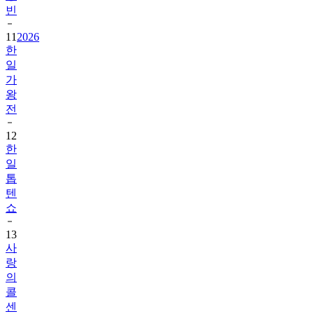
빈
11
2026
한
일
가
왕
전
12
한
일
톱
텐
쇼
13
사
랑
의
콜
센