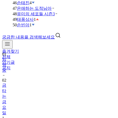
46
손태진
4
47
은애하는 도적님아
48
유미의 세포들 시즌3
49
태풍상사
1
50
손빈아
1
궁금한 내용을 검색해보세요
즐겨찾기
01
전체
임
인기글
영
공지
웅
02
금
타
는
금
요
일