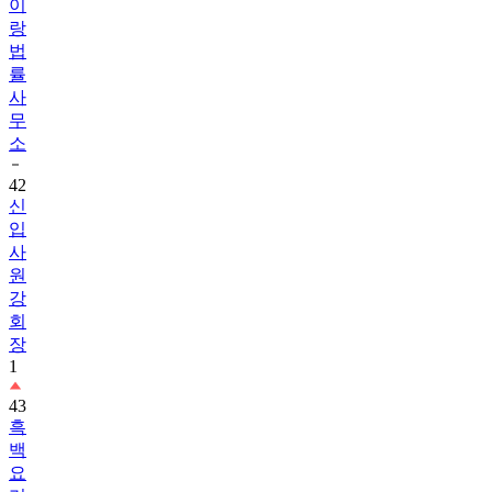
이
랑
법
률
사
무
소
42
신
입
사
원
강
회
장
1
43
흑
백
요