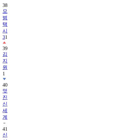
38
모
범
택
시
3
1
39
김
지
원
1
40
멋
진
신
세
계
41
신