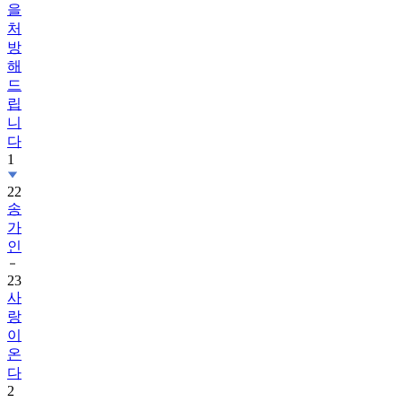
을
처
방
해
드
립
니
다
1
22
송
가
인
23
사
랑
이
온
다
2