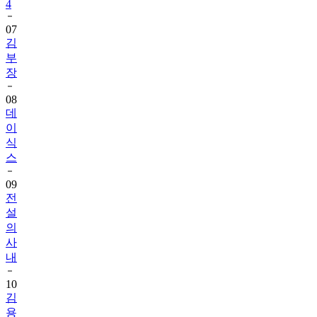
4
07
김
부
장
08
데
이
식
스
09
전
설
의
사
내
10
김
용