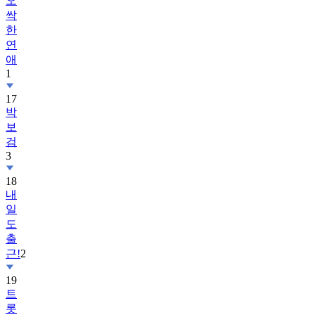
오
싹
한
연
애
1
17
박
보
검
3
18
내
일
도
출
근!
2
19
트
롯