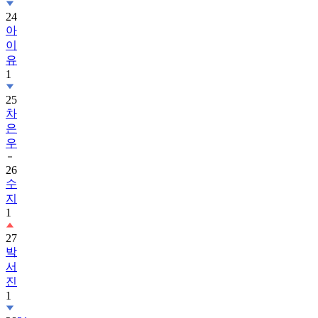
24
아
이
유
1
25
차
은
우
26
수
지
1
27
박
서
진
1