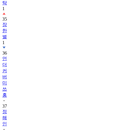
탁
1
35
장
한
별
1
36
언
더
커
버
미
쓰
홍
37
정
해
인