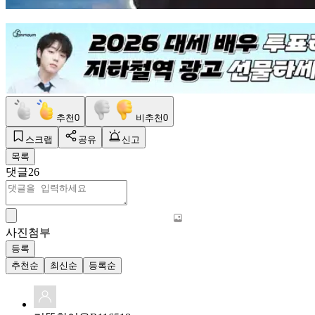
추천
0
비추천
0
스크랩
공유
신고
목록
댓글
26
사진첨부
등록
추천순
최신순
등록순