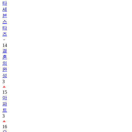
타
세
븐
스
타
즈
14
결
혼
의
완
성
3
15
아
파
트
3
16