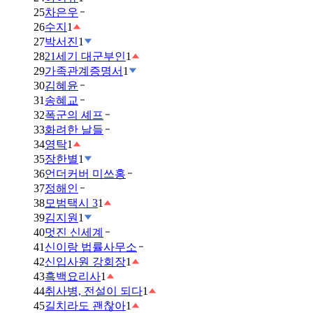
25
차은우
26
수지
1
27
박서진
1
28
21세기 대군부인
1
29
가족관계증명서
1
30
김혜윤
31
송혜교
32
폭군의 셰프
33
화려한 날들
34
영탁
1
35
장한별
1
36
언더커버 미쓰홍
37
정해인
38
모범택시 3
1
39
김지원
1
40
멋진 신세계
41
신이랑 법률사무소
42
신입사원 강회장
1
43
흑백요리사
1
44
취사병, 전설이 되다
1
45
길치라도 괜찮아
1