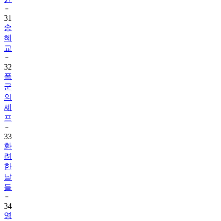
31
송
혜
교
32
폭
군
의
셰
프
33
화
려
한
날
들
34
영