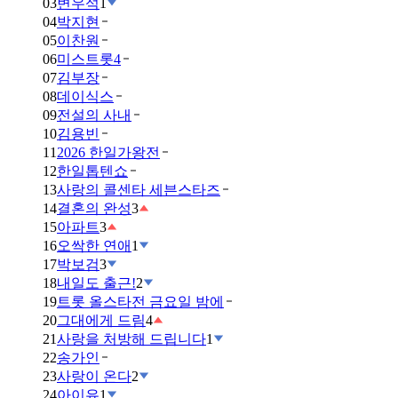
03
변우석
1
04
박지현
05
이찬원
06
미스트롯4
07
김부장
08
데이식스
09
전설의 사내
10
김용빈
11
2026 한일가왕전
12
한일톱텐쇼
13
사랑의 콜센타 세븐스타즈
14
결혼의 완성
3
15
아파트
3
16
오싹한 연애
1
17
박보검
3
18
내일도 출근!
2
19
트롯 올스타전 금요일 밤에
20
그대에게 드림
4
21
사랑을 처방해 드립니다
1
22
송가인
23
사랑이 온다
2
24
아이유
1