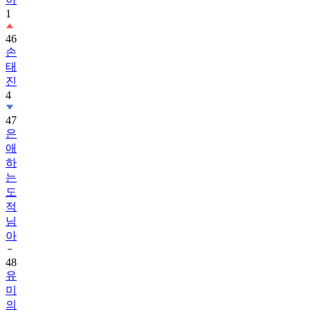
1
46
손
태
진
4
47
은
애
하
는
도
적
님
아
48
유
미
의