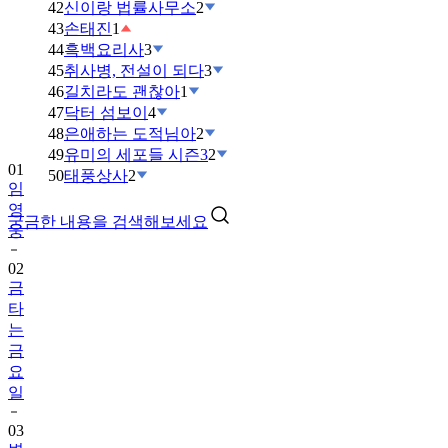
42
신이랑 법률사무소
2
43
손태진
1
44
흑백요리사
3
45
취사병, 전설이 되다
3
46
길치라도 괜찮아
1
47
닥터 섬보이
4
48
은애하는 도적님아
2
49
유미의 세포들 시즌3
2
01
50
태풍상사
2
임
영
궁금한 내용을 검색해보세요
웅
02
금
타
는
금
요
일
03