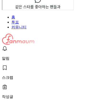
홈
투표
커뮤니티
알림
스크랩
작성글