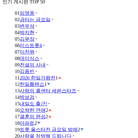
인기 게시판 TOP 50
01
임영웅
02
금타는 금요일
03
변우석
04
박지현
05
김부장
06
미스트롯4
07
이찬원
08
데이식스
09
전설의 사내
10
김용빈
11
2026 한일가왕전
1
12
한일톱텐쇼
1
13
사랑의 콜센타 세븐스타즈
14
박보검
15
내일도 출근!
16
오싹한 연애
2
17
결혼의 완성
2
18
아파트
2
19
트롯 올스타전 금요일 밤에
2
20
사랑을 처방해 드립니다