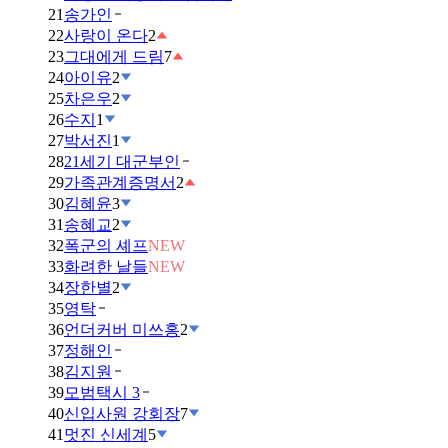
21
송가인
22
사랑이 온다
2
23
그대에게 드림
7
24
아이유
2
25
차은우
2
26
수지
1
27
박서진
1
28
21세기 대군부인
29
가족관계증명서
2
30
김혜윤
3
31
송혜교
2
32
폭군의 셰프
NEW
33
화려한 날들
NEW
34
장한별
2
35
영탁
36
언더커버 미쓰홍
2
37
정해인
38
김지원
39
모범택시 3
40
신입사원 강회장
7
41
멋진 신세계
5