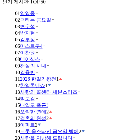
인기 게시판 TOP 50
01
임영웅
02
금타는 금요일
03
변우석
04
박지현
05
김부장
06
미스트롯4
07
이찬원
08
데이식스
09
전설의 사내
10
김용빈
11
2026 한일가왕전
1
12
한일톱텐쇼
1
13
사랑의 콜센타 세븐스타즈
14
박보검
15
내일도 출근!
16
오싹한 연애
2
17
결혼의 완성
2
18
아파트
2
19
트롯 올스타전 금요일 밤에
2
20
사랑을 처방해 드립니다