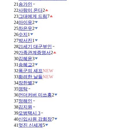
21
송가인
22
사랑이 온다
2
23
그대에게 드림
7
24
아이유
2
25
차은우
2
26
수지
1
27
박서진
1
28
21세기 대군부인
29
가족관계증명서
2
30
김혜윤
3
31
송혜교
2
32
폭군의 셰프
NEW
33
화려한 날들
NEW
34
장한별
2
35
영탁
36
언더커버 미쓰홍
2
37
정해인
38
김지원
39
모범택시 3
40
신입사원 강회장
7
41
멋진 신세계
5