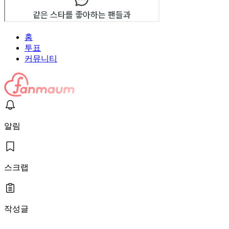
홈
투표
커뮤니티
알림
스크랩
작성글