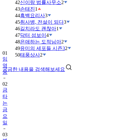
42
신이랑 법률사무소
2
43
손태진
1
44
흑백요리사
3
45
취사병, 전설이 되다
3
46
길치라도 괜찮아
1
47
닥터 섬보이
4
48
은애하는 도적님아
2
49
유미의 세포들 시즌3
2
01
50
태풍상사
2
임
영
궁금한 내용을 검색해보세요
웅
02
금
타
는
금
요
일
03