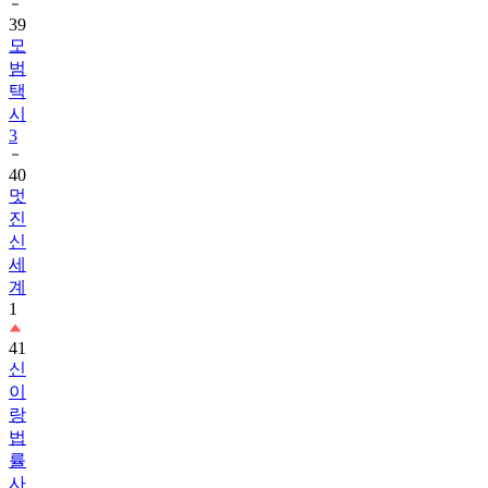
39
모
범
택
시
3
40
멋
진
신
세
계
1
41
신
이
랑
법
률
사