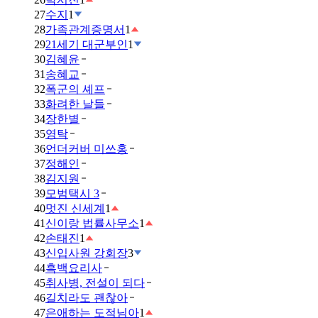
27
수지
1
28
가족관계증명서
1
29
21세기 대군부인
1
30
김혜윤
31
송혜교
32
폭군의 셰프
33
화려한 날들
34
장한별
35
영탁
36
언더커버 미쓰홍
37
정해인
38
김지원
39
모범택시 3
40
멋진 신세계
1
41
신이랑 법률사무소
1
42
손태진
1
43
신입사원 강회장
3
44
흑백요리사
45
취사병, 전설이 되다
46
길치라도 괜찮아
47
은애하는 도적님아
1