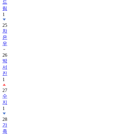
드
림
1
25
차
은
우
26
박
서
진
1
27
수
지
1
28
가
족