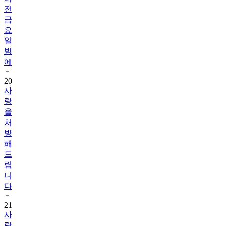
전
금
요
일
밤
에
20
사
랑
을
처
방
해
드
립
니
다
21
사
랑