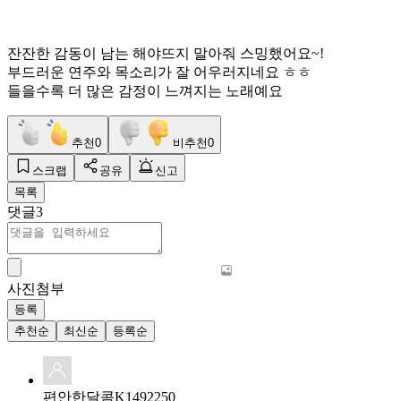
잔잔한 감동이 남는 해야뜨지 말아줘 스밍했어요~!
부드러운 연주와 목소리가 잘 어우러지네요 ㅎㅎ
들을수록 더 많은 감정이 느껴지는 노래예요
추천
0
비추천
0
스크랩
공유
신고
목록
댓글
3
사진첨부
등록
추천순
최신순
등록순
편안한달콤K1492250