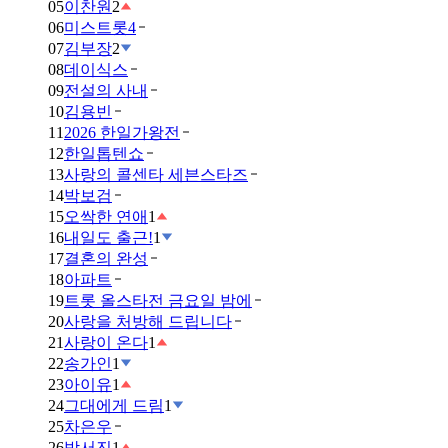
05
이찬원
2
06
미스트롯4
07
김부장
2
08
데이식스
09
전설의 사내
10
김용빈
11
2026 한일가왕전
12
한일톱텐쇼
13
사랑의 콜센타 세븐스타즈
14
박보검
15
오싹한 연애
1
16
내일도 출근!
1
17
결혼의 완성
18
아파트
19
트롯 올스타전 금요일 밤에
20
사랑을 처방해 드립니다
21
사랑이 온다
1
22
송가인
1
23
아이유
1
24
그대에게 드림
1
25
차은우
26
박서진
1