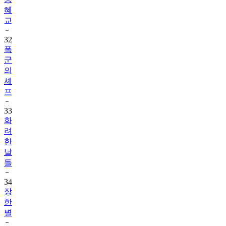
혜
교
32
폭
군
의
셰
프
33
화
려
한
날
들
34
장
한
별