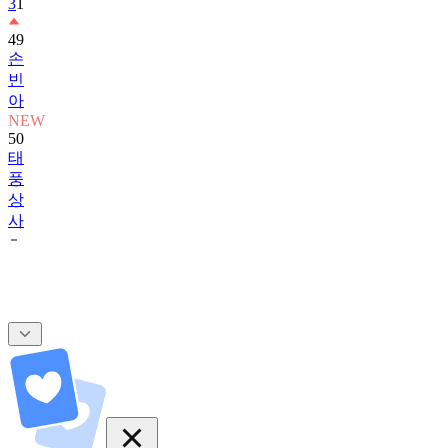
3
1
49
손
빈
아
NEW
50
태
풍
상
사