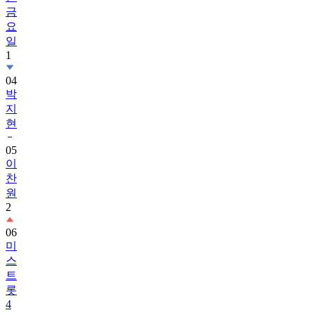
금
요
일
1
04
박
지
현
05
이
찬
원
2
06
미
스
트
롯
4