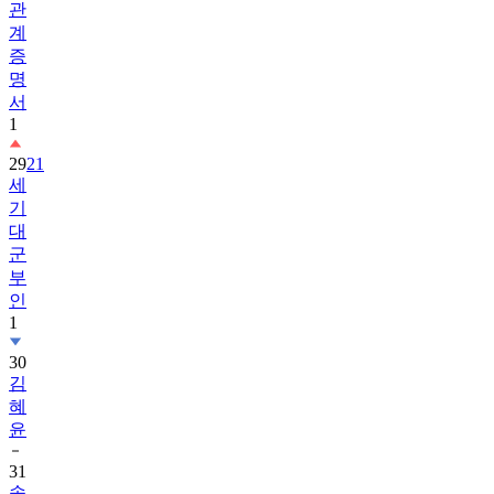
관
계
증
명
서
1
29
21
세
기
대
군
부
인
1
30
김
혜
윤
31
송