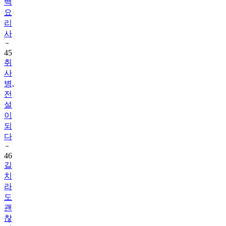
백
요
리
사
45
취
사
병,
전
설
이
되
다
46
길
치
라
도
괜
찮