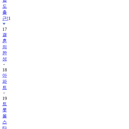
일
도
출
근!
1
17
결
혼
의
완
성
18
아
파
트
19
트
롯
올
스
타