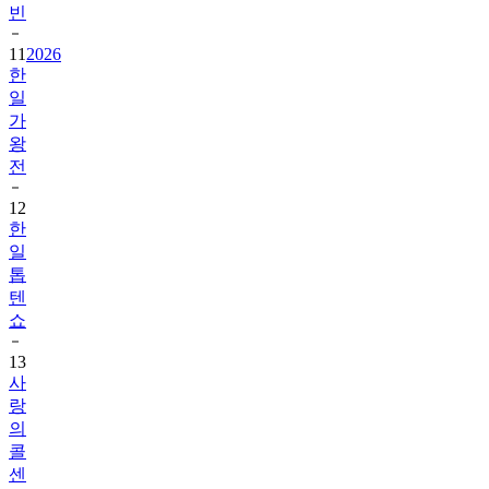
빈
11
2026
한
일
가
왕
전
12
한
일
톱
텐
쇼
13
사
랑
의
콜
센