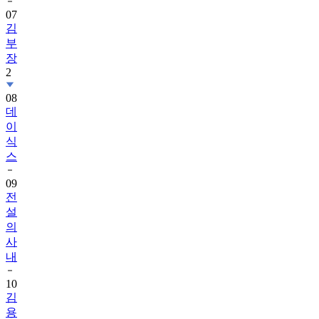
07
김
부
장
2
08
데
이
식
스
09
전
설
의
사
내
10
김
용