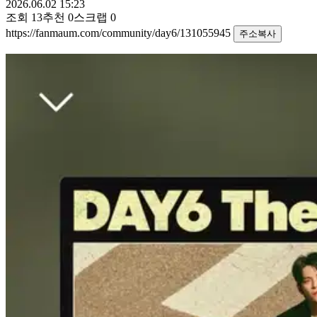
2026.06.02 15:23
조회
13
추천
0
스크랩
0
https://fanmaum.com/community/day6/131055945
주소복사