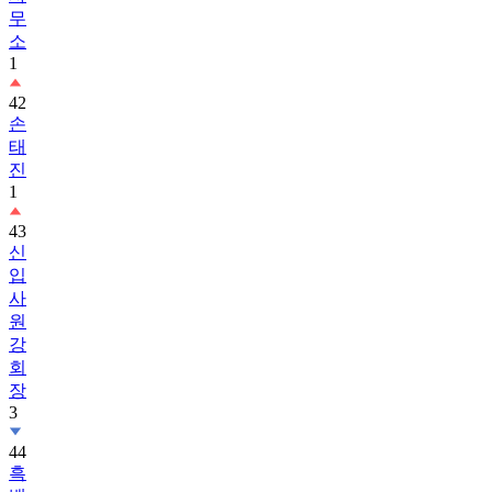
무
소
1
42
손
태
진
1
43
신
입
사
원
강
회
장
3
44
흑