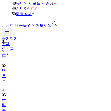
48
유미의 세포들 시즌3
1
49
손빈아
NEW
50
태풍상사
궁금한 내용을 검색해보세요
즐겨찾기
01
전체
임
인기글
영
공지
웅
02
변
우
석
1
03
금
타
는