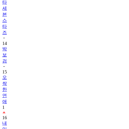
타
세
븐
스
타
즈
14
박
보
검
15
오
싹
한
연
애
1
16
내