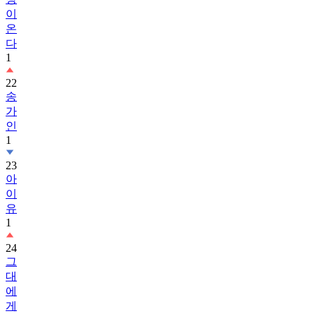
이
온
다
1
22
송
가
인
1
23
아
이
유
1
24
그
대
에
게