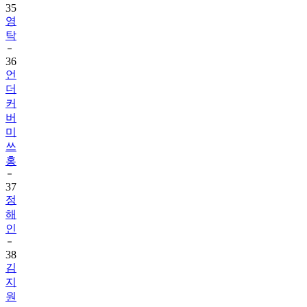
35
영
탁
36
언
더
커
버
미
쓰
홍
37
정
해
인
38
김
지
원