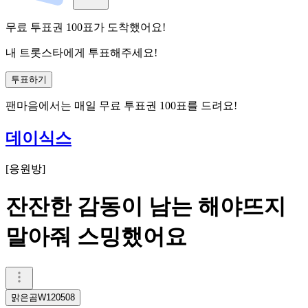
무료 투표권
100
표
가 도착했어요!
내 트롯스타에게 투표해주세요!
투표하기
팬마음에서는
매일
무료 투표권
100
표를 드려요!
데이식스
[
응원방
]
잔잔한 감동이 남는 해야뜨지
말아줘 스밍했어요
맑은곰W120508