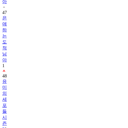
아
47
은
애
하
는
도
적
님
아
1
48
유
미
의
세
포
들
시
즌