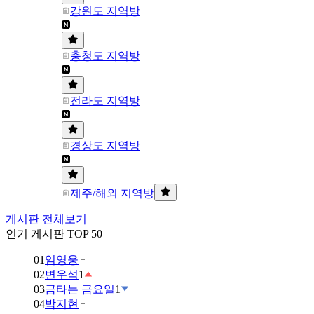
강원도 지역방
충청도 지역방
전라도 지역방
경상도 지역방
제주/해외 지역방
게시판 전체보기
인기 게시판 TOP 50
01
임영웅
02
변우석
1
03
금타는 금요일
1
04
박지현