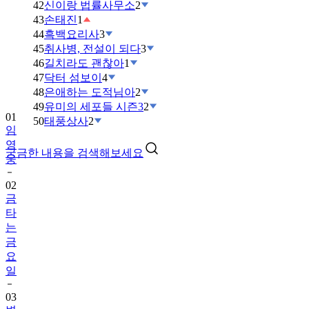
42
신이랑 법률사무소
2
43
손태진
1
44
흑백요리사
3
45
취사병, 전설이 되다
3
46
길치라도 괜찮아
1
47
닥터 섬보이
4
48
은애하는 도적님아
2
49
유미의 세포들 시즌3
2
01
50
태풍상사
2
임
영
궁금한 내용을 검색해보세요
웅
02
금
타
는
금
요
일
03