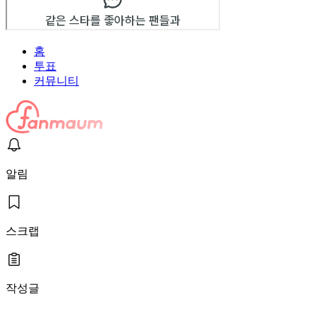
홈
투표
커뮤니티
알림
스크랩
작성글