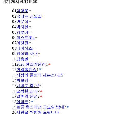
인기 게시판 TOP 50
01
임영웅
02
금타는 금요일
03
변우석
04
박지현
05
김부장
06
미스트롯4
07
이찬원
08
데이식스
09
전설의 사내
10
김용빈
11
2026 한일가왕전
1
12
한일톱텐쇼
1
13
사랑의 콜센타 세븐스타즈
14
박보검
15
내일도 출근!
16
오싹한 연애
2
17
결혼의 완성
2
18
아파트
2
19
트롯 올스타전 금요일 밤에
2
20
사랑을 처방해 드립니다