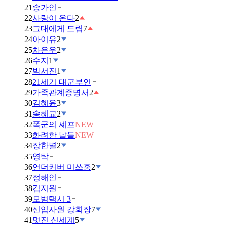
21
송가인
22
사랑이 온다
2
23
그대에게 드림
7
24
아이유
2
25
차은우
2
26
수지
1
27
박서진
1
28
21세기 대군부인
29
가족관계증명서
2
30
김혜윤
3
31
송혜교
2
32
폭군의 셰프
NEW
33
화려한 날들
NEW
34
장한별
2
35
영탁
36
언더커버 미쓰홍
2
37
정해인
38
김지원
39
모범택시 3
40
신입사원 강회장
7
41
멋진 신세계
5