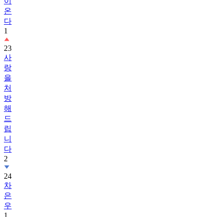
이
온
다
1
23
사
랑
을
처
방
해
드
립
니
다
2
24
차
은
우
1