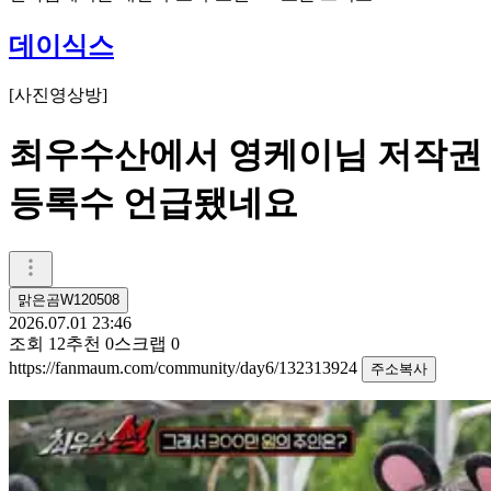
데이식스
[
사진영상방
]
최우수산에서 영케이님 저작권
등록수 언급됐네요
맑은곰W120508
2026.07.01 23:46
조회
12
추천
0
스크랩
0
https://fanmaum.com/community/day6/132313924
주소복사