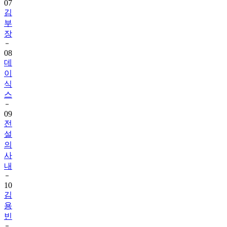
07
김
부
장
08
데
이
식
스
09
전
설
의
사
내
10
김
용
빈