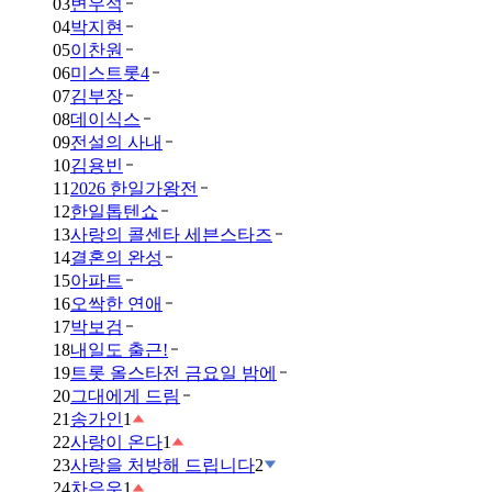
03
변우석
04
박지현
05
이찬원
06
미스트롯4
07
김부장
08
데이식스
09
전설의 사내
10
김용빈
11
2026 한일가왕전
12
한일톱텐쇼
13
사랑의 콜센타 세븐스타즈
14
결혼의 완성
15
아파트
16
오싹한 연애
17
박보검
18
내일도 출근!
19
트롯 올스타전 금요일 밤에
20
그대에게 드림
21
송가인
1
22
사랑이 온다
1
23
사랑을 처방해 드립니다
2
24
차은우
1