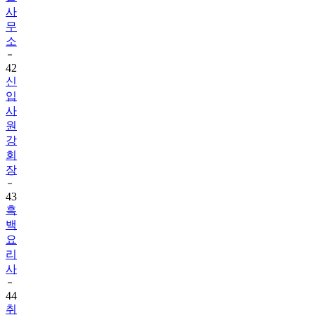
사
무
소
42
신
입
사
원
강
회
장
43
흑
백
요
리
사
44
취