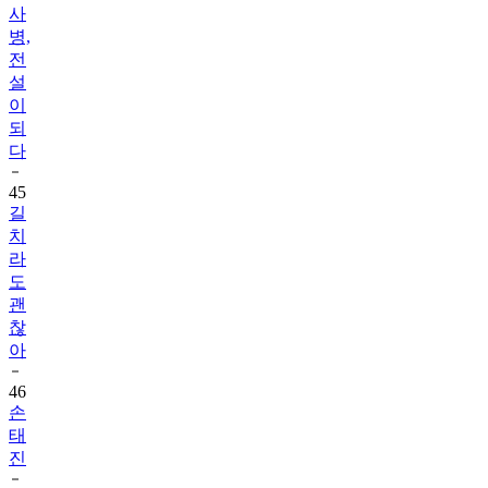
사
병,
전
설
이
되
다
45
길
치
라
도
괜
찮
아
46
손
태
진