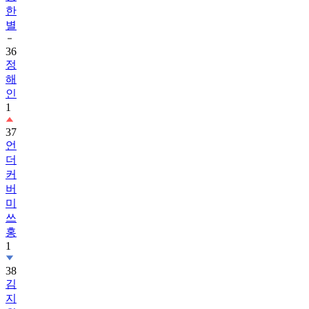
한
별
36
정
해
인
1
37
언
더
커
버
미
쓰
홍
1
38
김
지