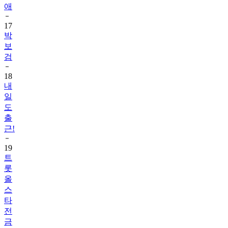
애
17
박
보
검
18
내
일
도
출
근!
19
트
롯
올
스
타
전
금