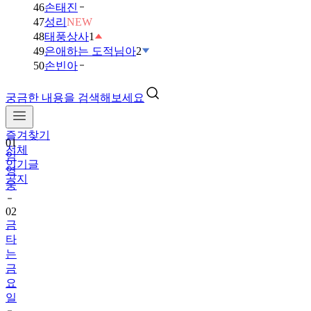
46
손태진
47
성리
NEW
48
태풍상사
1
49
은애하는 도적님아
2
50
손빈아
궁금한 내용을 검색해보세요
즐겨찾기
01
전체
임
인기글
영
공지
웅
02
금
타
는
금
요
일