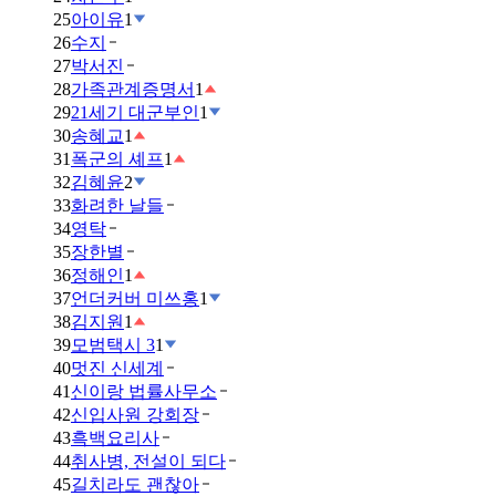
25
아이유
1
26
수지
27
박서진
28
가족관계증명서
1
29
21세기 대군부인
1
30
송혜교
1
31
폭군의 셰프
1
32
김혜윤
2
33
화려한 날들
34
영탁
35
장한별
36
정해인
1
37
언더커버 미쓰홍
1
38
김지원
1
39
모범택시 3
1
40
멋진 신세계
41
신이랑 법률사무소
42
신입사원 강회장
43
흑백요리사
44
취사병, 전설이 되다
45
길치라도 괜찮아