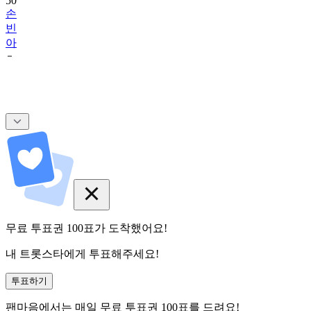
50
손
빈
아
무료 투표권
100
표
가 도착했어요!
내 트롯스타에게 투표해주세요!
투표하기
팬마음에서는
매일
무료 투표권
100
표를 드려요!