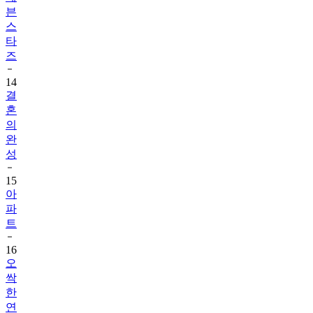
븐
스
타
즈
14
결
혼
의
완
성
15
아
파
트
16
오
싹
한
연