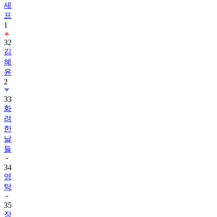
셰
프
1
32
김
혜
윤
2
33
화
려
한
날
들
34
영
탁
35
장