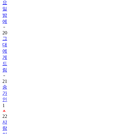
요
일
밤
에
20
그
대
에
게
드
림
21
송
가
인
1
22
사
랑