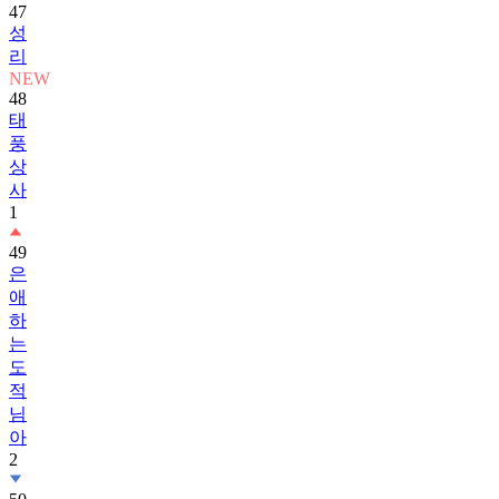
47
성
리
NEW
48
태
풍
상
사
1
49
은
애
하
는
도
적
님
아
2