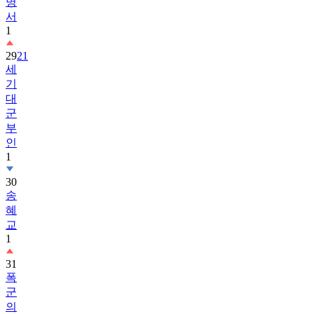
명
서
1
29
21
세
기
대
군
부
인
1
30
송
혜
교
1
31
폭
군
의