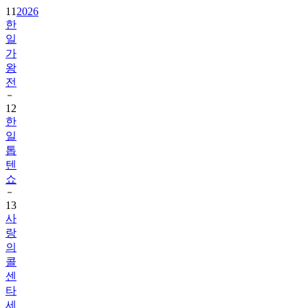
11
2026
한
일
가
왕
전
12
한
일
톱
텐
쇼
13
사
랑
의
콜
센
타
세