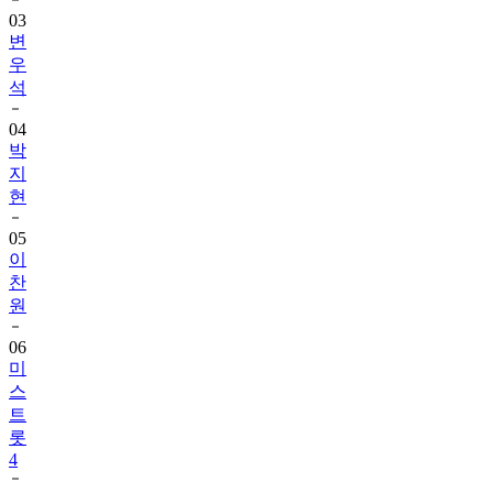
03
변
우
석
04
박
지
현
05
이
찬
원
06
미
스
트
롯
4