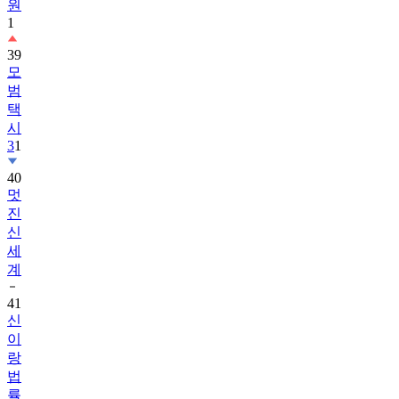
원
1
39
모
범
택
시
3
1
40
멋
진
신
세
계
41
신
이
랑
법
률