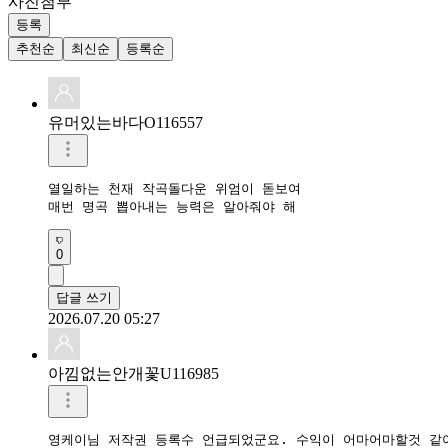
사진첨부
등록
추천순
최신순
등록순
유머있는바다O116557
열일하는 천재 작곡돌다운 위엄이 돋보여

매번 명곡 뽑아내는 능력은 알아줘야 해
0
답글 쓰기
2026.07.20 05:27
아낌없는안개꽃U116985
영케이님 저작권 등록수 언급되었군요. 수익이 어마어마할것 같