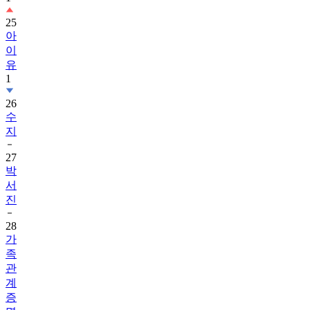
25
아
이
유
1
26
수
지
27
박
서
진
28
가
족
관
계
증