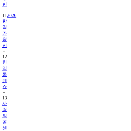
빈
11
2026
한
일
가
왕
전
12
한
일
톱
텐
쇼
13
사
랑
의
콜
센