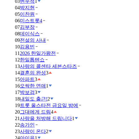
03
변우석
1
04
박지현
05
이찬원
06
미스트롯4
07
김부장
08
데이식스
09
전설의 사내
10
김용빈
11
2026 한일가왕전
12
한일톱텐쇼
13
사랑의 콜센타 세븐스타즈
14
결혼의 완성
3
15
아파트
3
16
오싹한 연애
1
17
박보검
3
18
내일도 출근!
2
19
트롯 올스타전 금요일 밤에
20
그대에게 드림
4
21
사랑을 처방해 드립니다
1
22
송가인
23
사랑이 온다
2
24
아이유
1