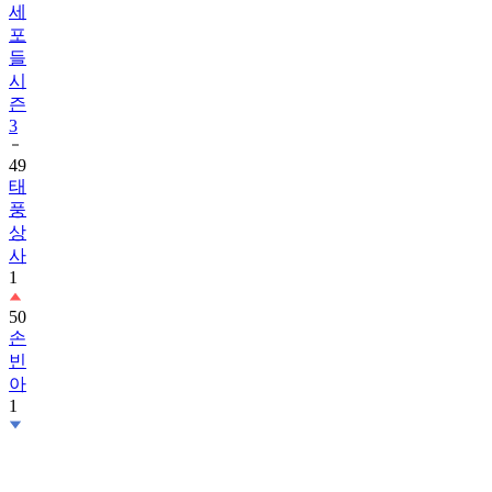
세
포
들
시
즌
3
49
태
풍
상
사
1
50
손
빈
아
1