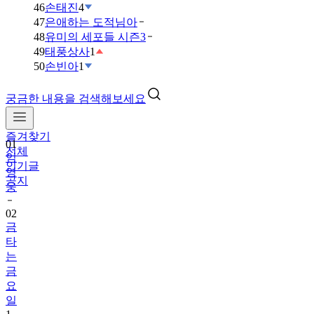
46
손태진
4
47
은애하는 도적님아
48
유미의 세포들 시즌3
49
태풍상사
1
50
손빈아
1
궁금한 내용을 검색해보세요
즐겨찾기
01
전체
임
인기글
영
공지
웅
02
금
타
는
금
요
일