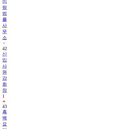
이
랑
법
률
사
무
소
42
신
입
사
원
강
회
장
1
43
흑
백
요