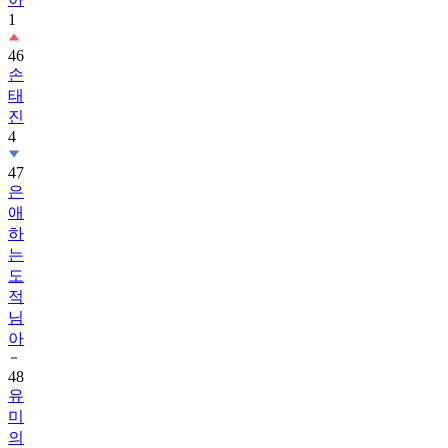
1
46
손
태
진
4
47
은
애
하
는
도
적
님
아
48
유
미
의