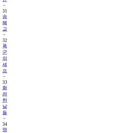
31
송
혜
교
32
폭
군
의
셰
프
33
화
려
한
날
들
34
영