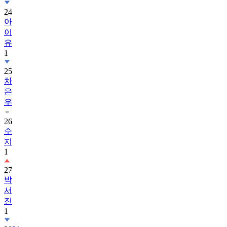
24
아
이
유
1
25
차
은
우
26
수
지
1
27
박
서
진
1