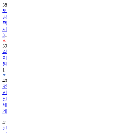
38
모
범
택
시
3
1
39
김
지
원
1
40
멋
진
신
세
계
41
신