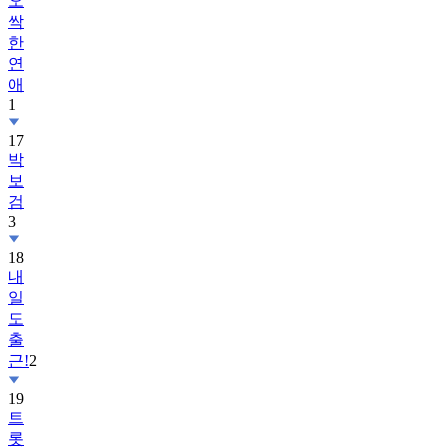
오
싹
한
연
애
1
17
박
보
검
3
18
내
일
도
출
근!
2
19
트
롯