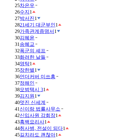
25
차은우
26
수지
1
27
박서진
1
28
21세기 대군부인
1
29
가족관계증명서
1
30
김혜윤
31
송혜교
32
폭군의 셰프
33
화려한 날들
34
영탁
1
35
장한별
1
36
언더커버 미쓰홍
37
정해인
38
모범택시 3
1
39
김지원
1
40
멋진 신세계
41
신이랑 법률사무소
42
신입사원 강회장
1
43
흑백요리사
1
44
취사병, 전설이 되다
1
45
길치라도 괜찮아
1