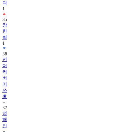
탁
1
35
장
한
별
1
36
언
더
커
버
미
쓰
홍
37
정
해
인