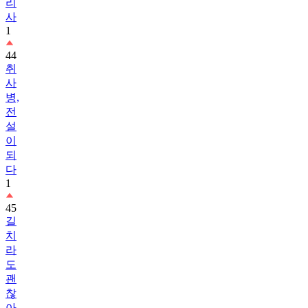
리
사
1
44
취
사
병,
전
설
이
되
다
1
45
길
치
라
도
괜
찮
아