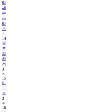
타
세
븐
스
타
즈
14
결
혼
의
완
성
3
15
아
파
트
3
16