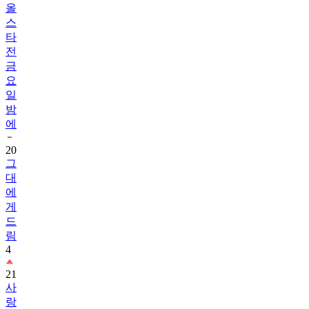
올
스
타
전
금
요
일
밤
에
20
그
대
에
게
드
림
4
21
사
랑