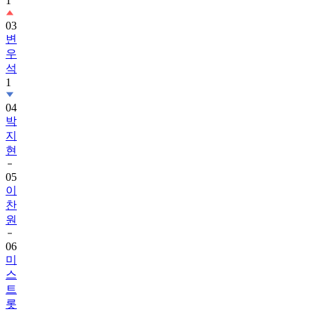
1
03
변
우
석
1
04
박
지
현
05
이
찬
원
06
미
스
트
롯