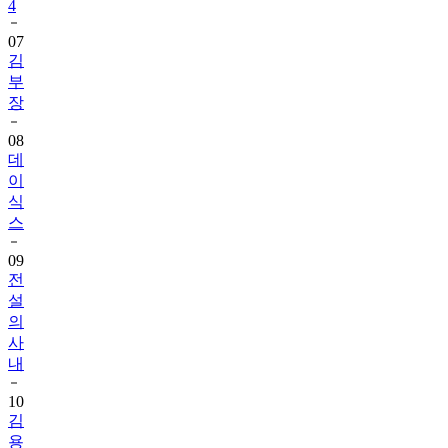
4
07
김
부
장
08
데
이
식
스
09
전
설
의
사
내
10
김
용