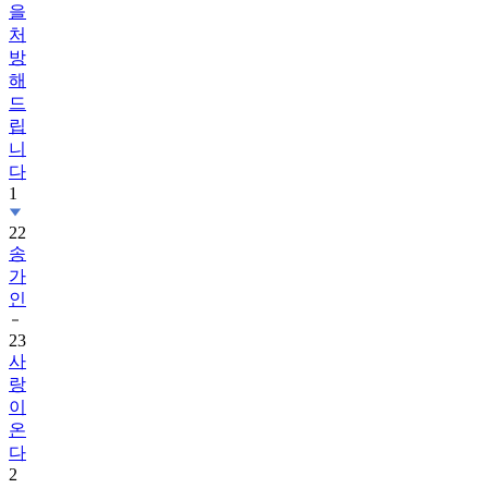
을
처
방
해
드
립
니
다
1
22
송
가
인
23
사
랑
이
온
다
2