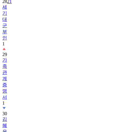
28
21
세
기
대
군
부
인
1
29
가
족
관
계
증
명
서
1
30
김
혜
윤