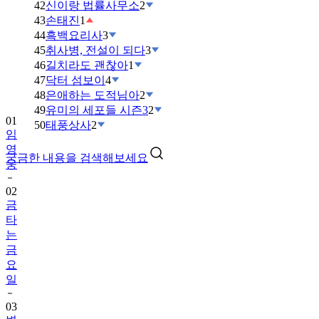
42
신이랑 법률사무소
2
43
손태진
1
44
흑백요리사
3
45
취사병, 전설이 되다
3
46
길치라도 괜찮아
1
47
닥터 섬보이
4
48
은애하는 도적님아
2
49
유미의 세포들 시즌3
2
01
50
태풍상사
2
임
영
궁금한 내용을 검색해보세요
웅
02
금
타
는
금
요
일
03