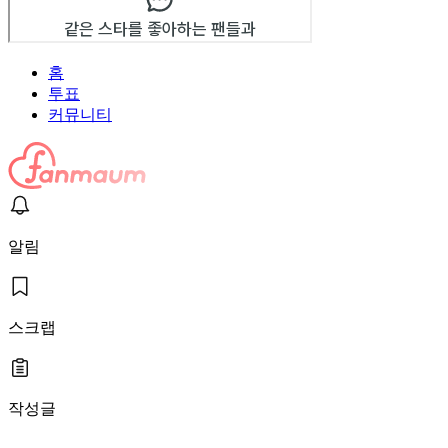
홈
투표
커뮤니티
알림
스크랩
작성글