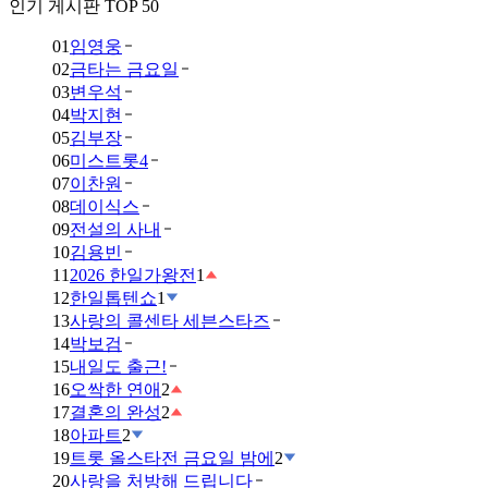
인기 게시판 TOP 50
01
임영웅
02
금타는 금요일
03
변우석
04
박지현
05
김부장
06
미스트롯4
07
이찬원
08
데이식스
09
전설의 사내
10
김용빈
11
2026 한일가왕전
1
12
한일톱텐쇼
1
13
사랑의 콜센타 세븐스타즈
14
박보검
15
내일도 출근!
16
오싹한 연애
2
17
결혼의 완성
2
18
아파트
2
19
트롯 올스타전 금요일 밤에
2
20
사랑을 처방해 드립니다