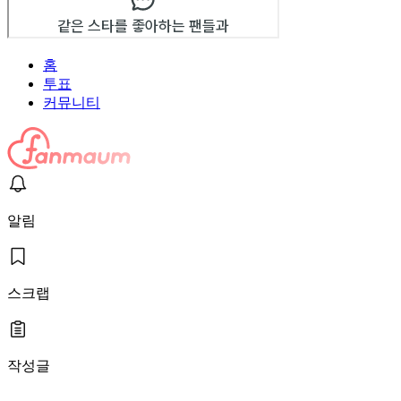
홈
투표
커뮤니티
알림
스크랩
작성글