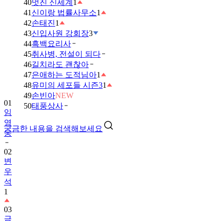
40
멋진 신세계
1
41
신이랑 법률사무소
1
42
손태진
1
43
신입사원 강회장
3
44
흑백요리사
45
취사병, 전설이 되다
46
길치라도 괜찮아
47
은애하는 도적님아
1
48
유미의 세포들 시즌3
1
49
손빈아
NEW
01
50
태풍상사
임
영
궁금한 내용을 검색해보세요
웅
02
변
우
석
1
03
금