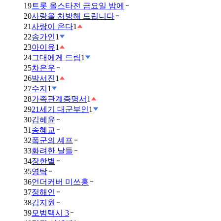
19
트롯 올스타전 금요일 밤에
20
사랑을 처방해 드립니다
21
사랑이 온다
1
22
송가인
1
23
아이유
1
24
그대에게 드림
1
25
차은우
26
박서진
1
27
수지
1
28
가족관계증명서
1
29
21세기 대군부인
1
30
김혜윤
31
송혜교
32
폭군의 셰프
33
화려한 날들
34
장한별
35
영탁
36
언더커버 미쓰홍
37
정해인
38
김지원
39
모범택시 3