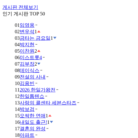
게시판 전체보기
인기 게시판 TOP 50
01
임영웅
02
변우석
1
03
금타는 금요일
1
04
박지현
05
이찬원
2
06
미스트롯4
07
김부장
2
08
데이식스
09
전설의 사내
10
김용빈
11
2026 한일가왕전
12
한일톱텐쇼
13
사랑의 콜센타 세븐스타즈
14
박보검
15
오싹한 연애
1
16
내일도 출근!
1
17
결혼의 완성
18
아파트