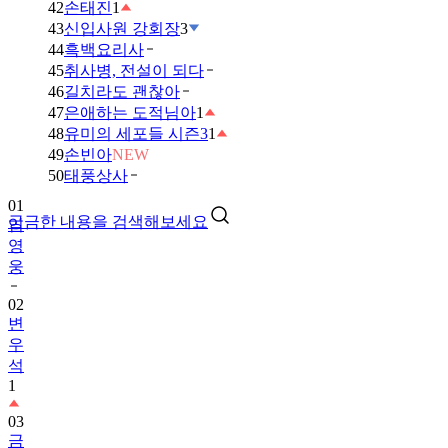
42
손태진
1
43
신입사원 강회장
3
44
흑백요리사
45
취사병, 전설이 되다
46
길치라도 괜찮아
47
은애하는 도적님아
1
48
유미의 세포들 시즌3
1
49
손빈아
NEW
01
50
태풍상사
임
영
궁금한 내용을 검색해보세요
웅
02
변
우
석
1
03
금
타
는