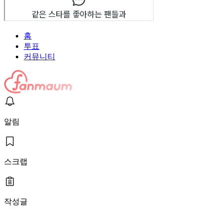
홈
투표
커뮤니티
알림
스크랩
작성글