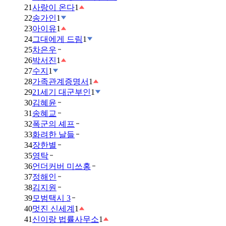
21
사랑이 온다
1
22
송가인
1
23
아이유
1
24
그대에게 드림
1
25
차은우
26
박서진
1
27
수지
1
28
가족관계증명서
1
29
21세기 대군부인
1
30
김혜윤
31
송혜교
32
폭군의 셰프
33
화려한 날들
34
장한별
35
영탁
36
언더커버 미쓰홍
37
정해인
38
김지원
39
모범택시 3
40
멋진 신세계
1
41
신이랑 법률사무소
1