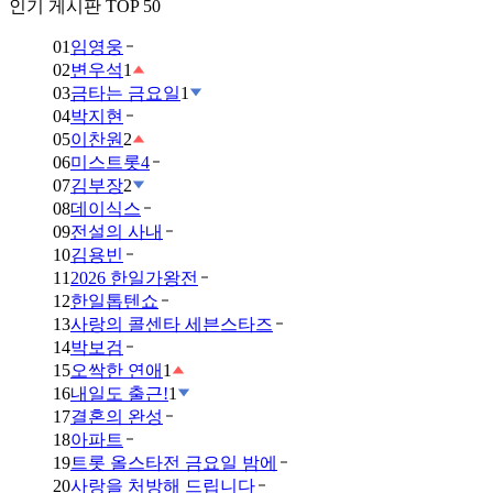
인기 게시판 TOP 50
01
임영웅
02
변우석
1
03
금타는 금요일
1
04
박지현
05
이찬원
2
06
미스트롯4
07
김부장
2
08
데이식스
09
전설의 사내
10
김용빈
11
2026 한일가왕전
12
한일톱텐쇼
13
사랑의 콜센타 세븐스타즈
14
박보검
15
오싹한 연애
1
16
내일도 출근!
1
17
결혼의 완성
18
아파트
19
트롯 올스타전 금요일 밤에
20
사랑을 처방해 드립니다