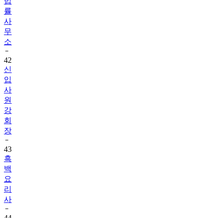
사
무
소
42
신
입
사
원
강
회
장
43
흑
백
요
리
사
44
취