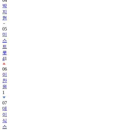
지
현
05
미
스
트
롯
4
1
06
이
찬
원
1
07
데
이
식
스
1