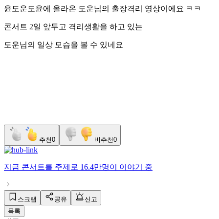
윤도운도윤에 올라온 도운님의 출장격리 영상이에요 ㅋㅋ
콘서트 2일 앞두고 격리생활을 하고 있는
도운님의 일상 모습을 볼 수 있네요
추천
0
비추천
0
지금
콘서트
를 주제로
16.4만명
이 이야기 중
스크랩
공유
신고
목록