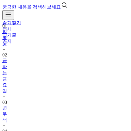
궁금한 내용을 검색해보세요
01
임
즐겨찾기
영
전체
웅
인기글
공지
02
금
타
는
금
요
일
03
변
우
석
04
박