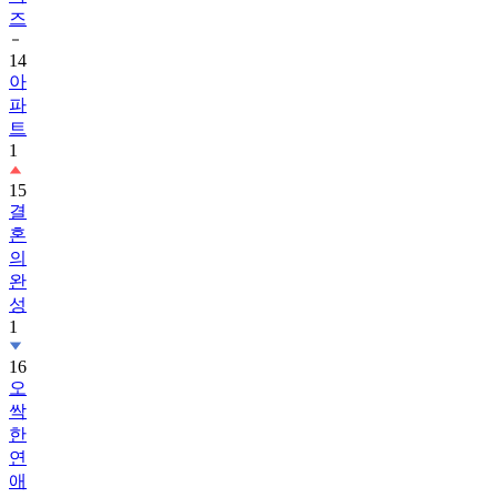
14
아
파
트
1
15
결
혼
의
완
성
1
16
오
싹
한
연
애
17