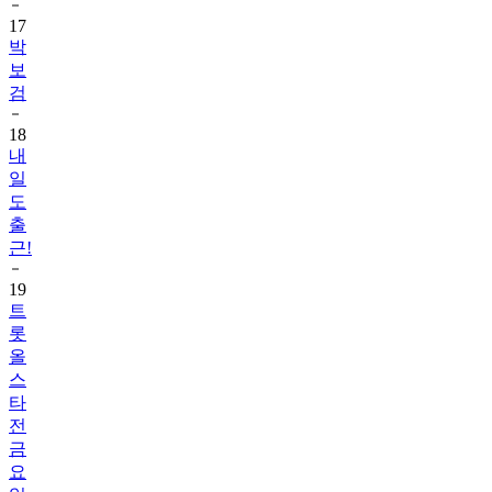
박
보
검
18
내
일
도
출
근!
19
트
롯
올
스
타
전
금
요
일
밤