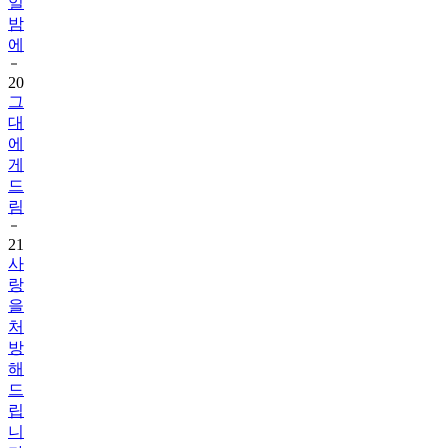
에
20
그
대
에
게
드
림
21
사
랑
을
처
방
해
드
립
니
다
2