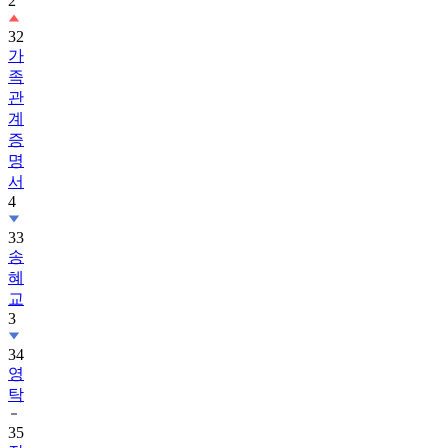
32
가
족
관
계
증
명
서
4
33
송
혜
교
3
34
영
탁
35
장
한