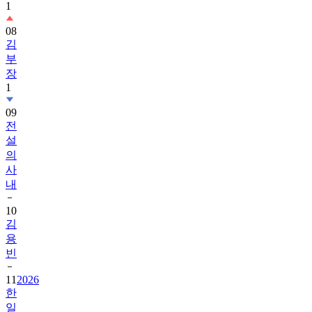
08
김
부
장
1
09
전
설
의
사
내
10
김
용
빈
11
2026
한
일
가
왕