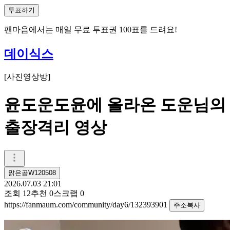
투표하기
팬마음에서는
매일
무료 투표권
100
표를 드려요!
데이식스
[
사진영상방
]
윤도운도윤에 올라온 도운님의
출장격리 영상
맑은곰W120508
2026.07.03 21:01
조회
12
추천
0
스크랩
0
https://fanmaum.com/community/day6/132393901
주소복사