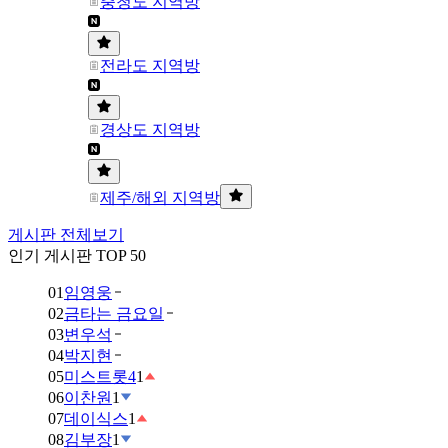
충청도 지역방
전라도 지역방
경상도 지역방
제주/해외 지역방
게시판 전체보기
인기 게시판 TOP 50
01
임영웅
02
금타는 금요일
03
변우석
04
박지현
05
미스트롯4
1
06
이찬원
1
07
데이식스
1
08
김부장
1