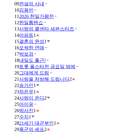
09
전설의 사내
10
김용빈
11
2026 한일가왕전
12
한일톱텐쇼
13
사랑의 콜센타 세븐스타즈
14
아파트
1
15
결혼의 완성
1
16
오싹한 연애
17
박보검
18
내일도 출근!
19
트롯 올스타전 금요일 밤에
20
그대에게 드림
21
사랑을 처방해 드립니다
2
22
송가인
1
23
차은우
1
24
사랑이 온다
2
25
아이유
26
박서진
1
27
수지
1
28
21세기 대군부인
1
29
폭군의 셰프
2