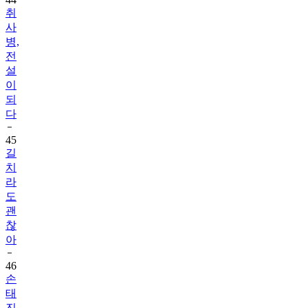
사
병,
전
설
이
되
다
45
길
치
라
도
괜
찮
아
46
손
태
진