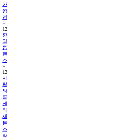
전
12
한
일
톱
텐
쇼
13
사
랑
의
콜
센
타
세
븐
스
타
즈