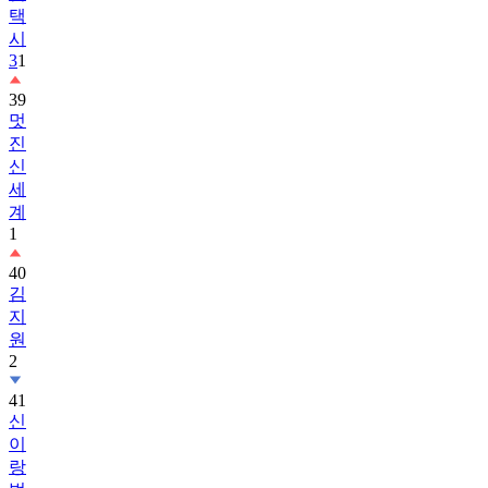
3
1
39
멋
진
신
세
계
1
40
김
지
원
2
41
신
이
랑
법
률