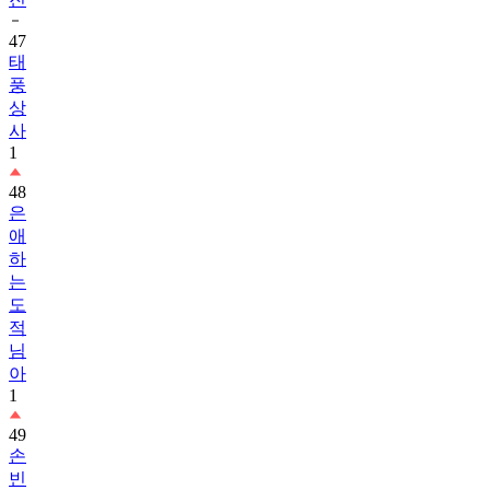
47
태
풍
상
사
1
48
은
애
하
는
도
적
님
아
1
49
손
빈
아
1