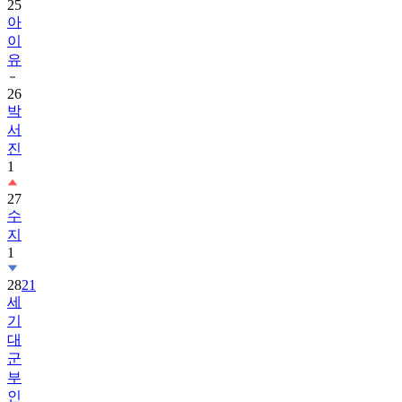
이
유
26
박
서
진
1
27
수
지
1
28
21
세
기
대
군
부
인
1