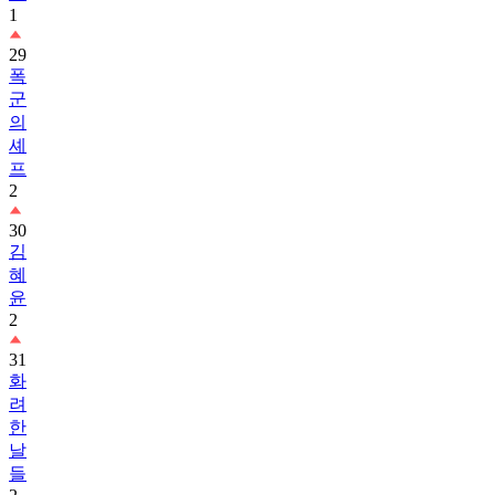
29
폭
군
의
셰
프
2
30
김
혜
윤
2
31
화
려
한
날
들
2