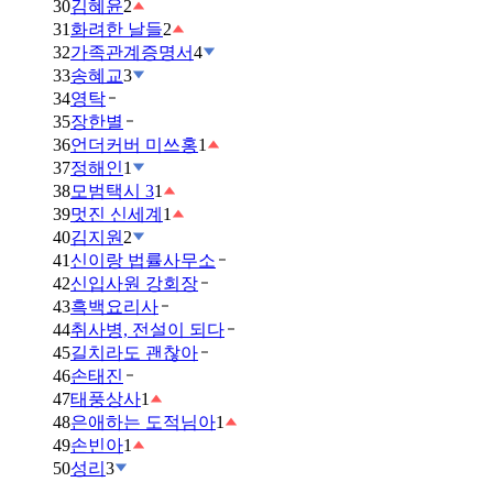
30
김혜윤
2
31
화려한 날들
2
32
가족관계증명서
4
33
송혜교
3
34
영탁
35
장한별
36
언더커버 미쓰홍
1
37
정해인
1
38
모범택시 3
1
39
멋진 신세계
1
40
김지원
2
41
신이랑 법률사무소
42
신입사원 강회장
43
흑백요리사
44
취사병, 전설이 되다
45
길치라도 괜찮아
46
손태진
47
태풍상사
1
48
은애하는 도적님아
1
49
손빈아
1
50
성리
3