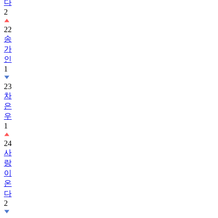
22
송
가
인
1
23
차
은
우
1
24
사
랑
이
온
다
2
25
아