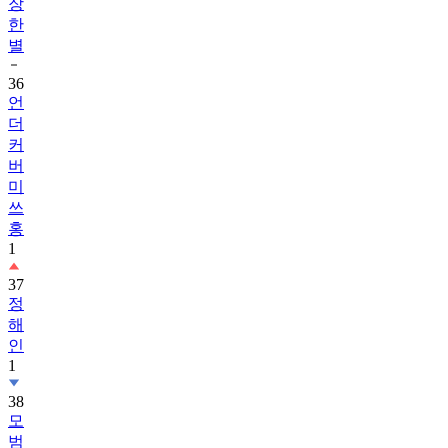
별
36
언
더
커
버
미
쓰
홍
1
37
정
해
인
1
38
모
범
택
시