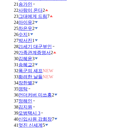
21
송가인
22
사랑이 온다
2
23
그대에게 드림
7
24
아이유
2
25
차은우
2
26
수지
1
27
박서진
1
28
21세기 대군부인
29
가족관계증명서
2
30
김혜윤
3
31
송혜교
2
32
폭군의 셰프
NEW
33
화려한 날들
NEW
34
장한별
2
35
영탁
36
언더커버 미쓰홍
2
37
정해인
38
김지원
39
모범택시 3
40
신입사원 강회장
7
41
멋진 신세계
5