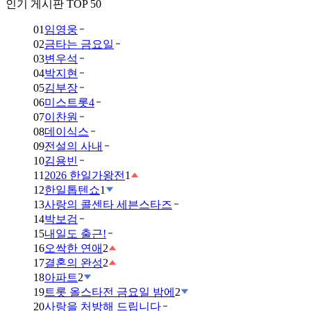
인기 게시판 TOP 50
01
임영웅
02
금타는 금요일
03
변우석
04
박지현
05
김부장
06
미스트롯4
07
이찬원
08
데이식스
09
전설의 사내
10
김용빈
11
2026 한일가왕전
1
12
한일톱텐쇼
1
13
사랑의 콜센타 세븐스타즈
14
박보검
15
내일도 출근!
16
오싹한 연애
2
17
결혼의 완성
2
18
아파트
2
19
트롯 올스타전 금요일 밤에
2
20
사랑을 처방해 드립니다