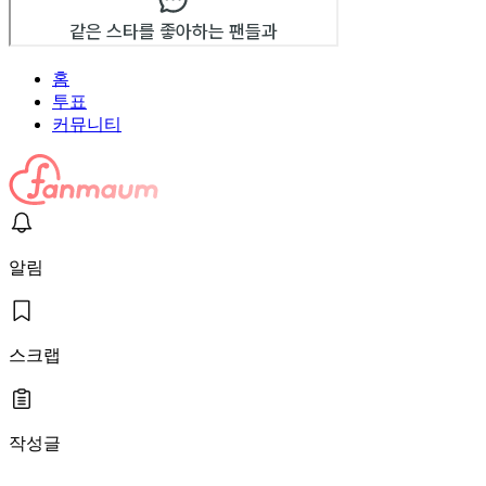
홈
투표
커뮤니티
알림
스크랩
작성글