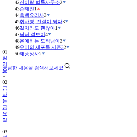
42
신이랑 법률사무소
2
43
손태진
1
44
흑백요리사
3
45
취사병, 전설이 되다
3
46
길치라도 괜찮아
1
47
닥터 섬보이
4
48
은애하는 도적님아
2
49
유미의 세포들 시즌3
2
01
50
태풍상사
2
임
영
궁금한 내용을 검색해보세요
웅
02
금
타
는
금
요
일
03