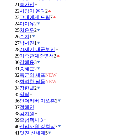
21
송가인
22
사랑이 온다
2
23
그대에게 드림
7
24
아이유
2
25
차은우
2
26
수지
1
27
박서진
1
28
21세기 대군부인
29
가족관계증명서
2
30
김혜윤
3
31
송혜교
2
32
폭군의 셰프
NEW
33
화려한 날들
NEW
34
장한별
2
35
영탁
36
언더커버 미쓰홍
2
37
정해인
38
김지원
39
모범택시 3
40
신입사원 강회장
7
41
멋진 신세계
5