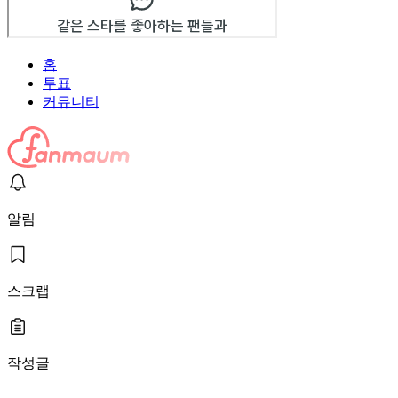
홈
투표
커뮤니티
알림
스크랩
작성글