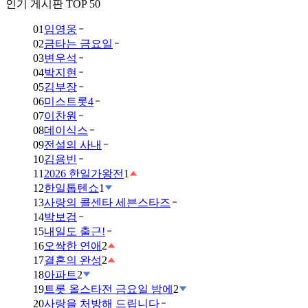
인기 게시판 TOP 50
01
임영웅
02
금타는 금요일
03
변우석
04
박지현
05
김부장
06
미스트롯4
07
이찬원
08
데이식스
09
전설의 사내
10
김용빈
11
2026 한일가왕전
1
12
한일톱텐쇼
1
13
사랑의 콜센타 세븐스타즈
14
박보검
15
내일도 출근!
16
오싹한 연애
2
17
결혼의 완성
2
18
아파트
2
19
트롯 올스타전 금요일 밤에
2
20
사랑을 처방해 드립니다