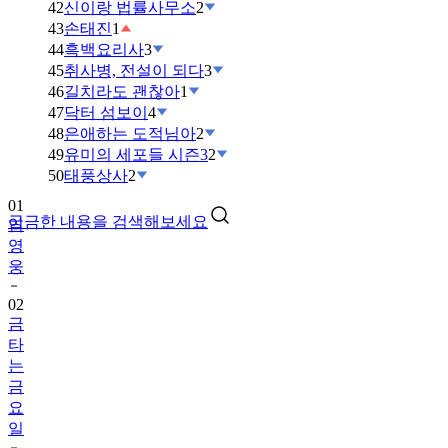
42
신이랑 법률사무소
2
43
손태진
1
44
흑백요리사
3
45
취사병, 전설이 되다
3
46
길치라도 괜찮아
1
47
닥터 섬보이
4
48
은애하는 도적님아
2
49
유미의 세포들 시즌3
2
01
50
태풍상사
2
임
영
궁금한 내용을 검색해보세요
웅
02
금
타
는
금
요
일
03