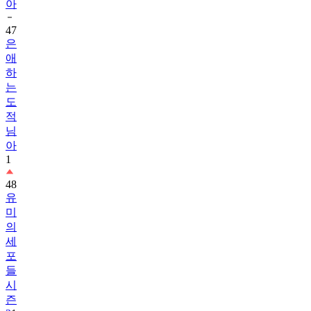
아
47
은
애
하
는
도
적
님
아
1
48
유
미
의
세
포
들
시
즌