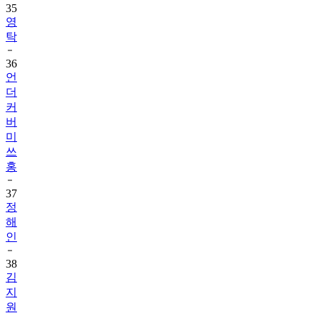
35
영
탁
36
언
더
커
버
미
쓰
홍
37
정
해
인
38
김
지
원