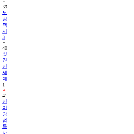
39
모
범
택
시
3
40
멋
진
신
세
계
1
41
신
이
랑
법
률
사