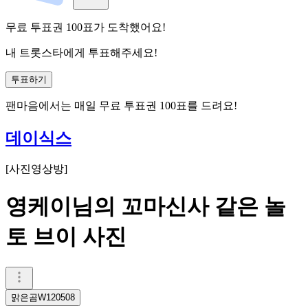
무료 투표권
100
표
가 도착했어요!
내 트롯스타에게 투표해주세요!
투표하기
팬마음에서는
매일
무료 투표권
100
표를 드려요!
데이식스
[
사진영상방
]
영케이님의 꼬마신사 같은 놀
토 브이 사진
맑은곰W120508