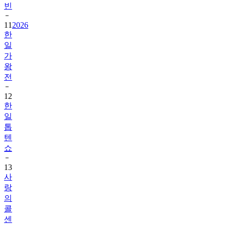
빈
11
2026
한
일
가
왕
전
12
한
일
톱
텐
쇼
13
사
랑
의
콜
센