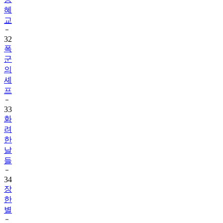
혜
교
32
폭
군
의
셰
프
33
화
려
한
날
들
34
장
한
별