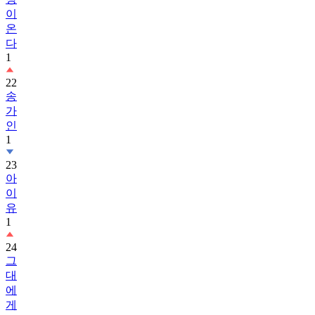
이
온
다
1
22
송
가
인
1
23
아
이
유
1
24
그
대
에
게