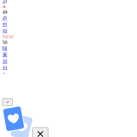
3
1
49
손
빈
아
NEW
50
태
풍
상
사