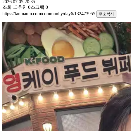
2026.07.05 20:35
조회
13
추천
0
스크랩
0
https://fanmaum.com/community/day6/132473955
주소복사