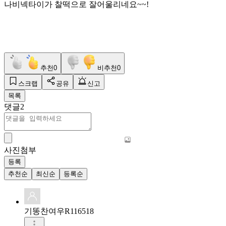
나비넥타이가 찰떡으로 잘어울리네요~~!
추천
0
비추천
0
스크랩
공유
신고
목록
댓글
2
사진첨부
등록
추천순
최신순
등록순
기똥찬여우R116518