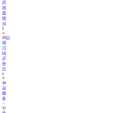
관
계
증
명
서
1
29
21
세
기
대
군
부
인
1
30
김
혜
윤
31
송