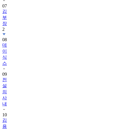
07
김
부
장
2
08
데
이
식
스
09
전
설
의
사
내
10
김
용