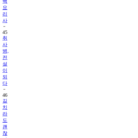
백
요
리
사
45
취
사
병,
전
설
이
되
다
46
길
치
라
도
괜
찮