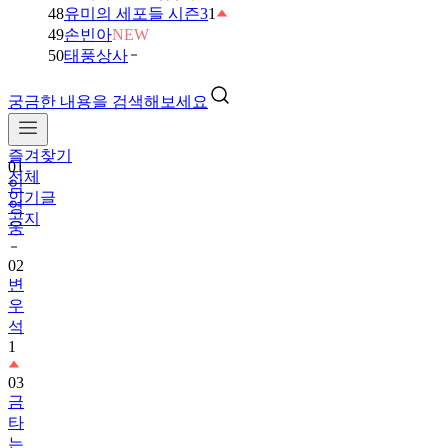
48
유미의 세포들 시즌3
1
49
손빈아
NEW
50
태풍상사
궁금한 내용을 검색해보세요
즐겨찾기
01
전체
임
인기글
영
공지
웅
02
변
우
석
1
03
금
타
는