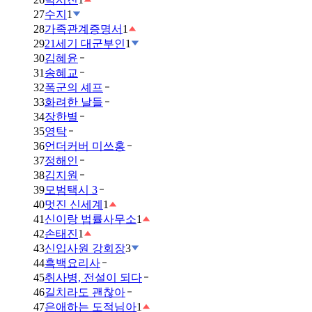
27
수지
1
28
가족관계증명서
1
29
21세기 대군부인
1
30
김혜윤
31
송혜교
32
폭군의 셰프
33
화려한 날들
34
장한별
35
영탁
36
언더커버 미쓰홍
37
정해인
38
김지원
39
모범택시 3
40
멋진 신세계
1
41
신이랑 법률사무소
1
42
손태진
1
43
신입사원 강회장
3
44
흑백요리사
45
취사병, 전설이 되다
46
길치라도 괜찮아
47
은애하는 도적님아
1