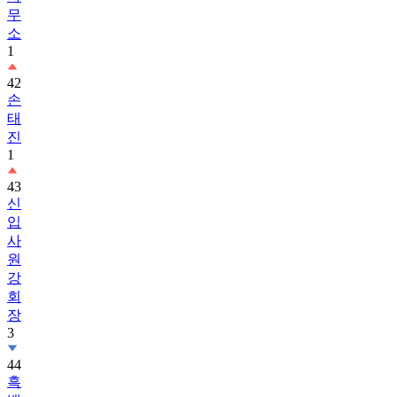
무
소
1
42
손
태
진
1
43
신
입
사
원
강
회
장
3
44
흑