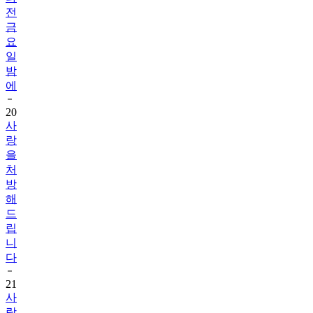
전
금
요
일
밤
에
20
사
랑
을
처
방
해
드
립
니
다
21
사
랑