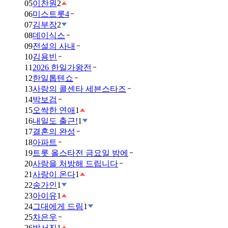
05
이찬원
2
06
미스트롯4
07
김부장
2
08
데이식스
09
전설의 사내
10
김용빈
11
2026 한일가왕전
12
한일톱텐쇼
13
사랑의 콜센타 세븐스타즈
14
박보검
15
오싹한 연애
1
16
내일도 출근!
1
17
결혼의 완성
18
아파트
19
트롯 올스타전 금요일 밤에
20
사랑을 처방해 드립니다
21
사랑이 온다
1
22
송가인
1
23
아이유
1
24
그대에게 드림
1
25
차은우
26
박서진
1