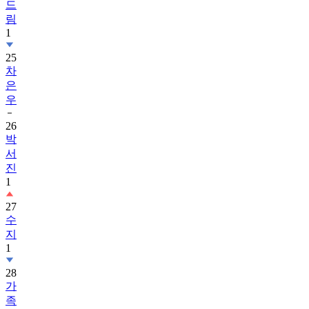
드
림
1
25
차
은
우
26
박
서
진
1
27
수
지
1
28
가
족