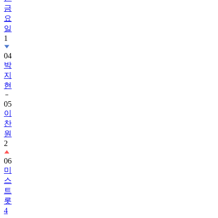
금
요
일
1
04
박
지
현
05
이
찬
원
2
06
미
스
트
롯
4