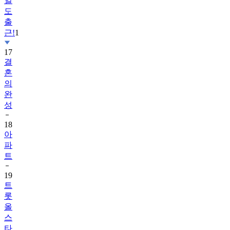
일
도
출
근!
1
17
결
혼
의
완
성
18
아
파
트
19
트
롯
올
스
타