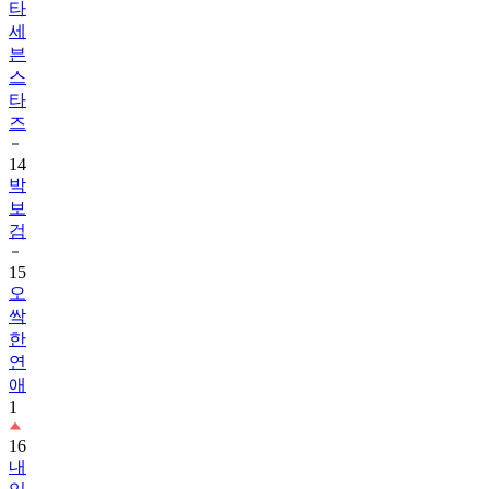
타
세
븐
스
타
즈
14
박
보
검
15
오
싹
한
연
애
1
16
내