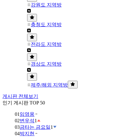
강원도 지역방
충청도 지역방
전라도 지역방
경상도 지역방
제주/해외 지역방
게시판 전체보기
인기 게시판 TOP 50
01
임영웅
02
변우석
1
03
금타는 금요일
1
04
박지현