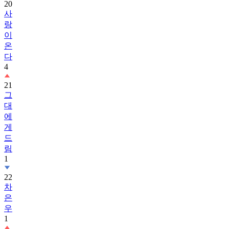
20
사
랑
이
온
다
4
21
그
대
에
게
드
림
1
22
차
은
우
1