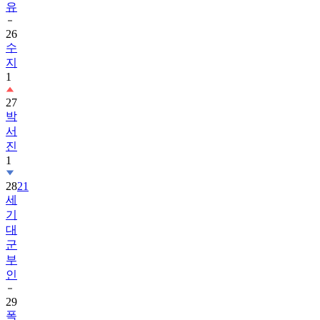
유
26
수
지
1
27
박
서
진
1
28
21
세
기
대
군
부
인
29
폭