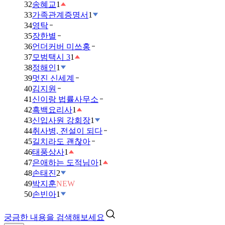
32
송혜교
1
33
가족관계증명서
1
34
영탁
35
장한별
36
언더커버 미쓰홍
37
모범택시 3
1
38
정해인
1
39
멋진 신세계
40
김지원
41
신이랑 법률사무소
42
흑백요리사
1
43
신입사원 강회장
1
44
취사병, 전설이 되다
45
길치라도 괜찮아
46
태풍상사
1
47
은애하는 도적님아
1
48
손태진
2
49
박지훈
NEW
50
손빈아
1
궁금한 내용을 검색해보세요