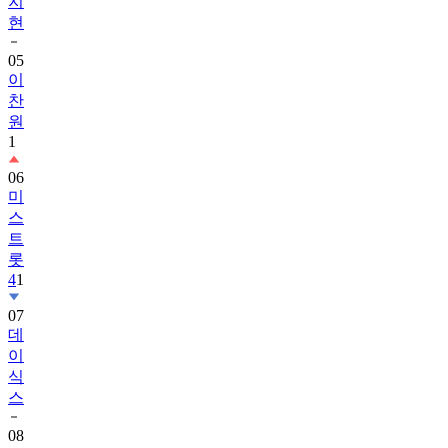
지
현
05
이
찬
원
1
06
미
스
트
롯
4
1
07
데
이
식
스
08