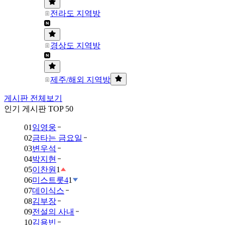
전라도 지역방
경상도 지역방
제주/해외 지역방
게시판 전체보기
인기 게시판 TOP 50
01
임영웅
02
금타는 금요일
03
변우석
04
박지현
05
이찬원
1
06
미스트롯4
1
07
데이식스
08
김부장
09
전설의 사내
10
김용빈