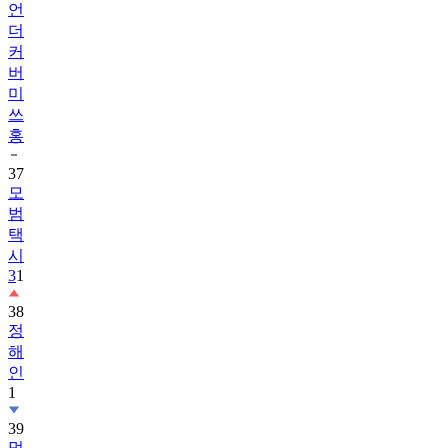
언
더
커
버
미
쓰
홍
37
모
범
택
시
3
1
38
정
해
인
1
39
멋