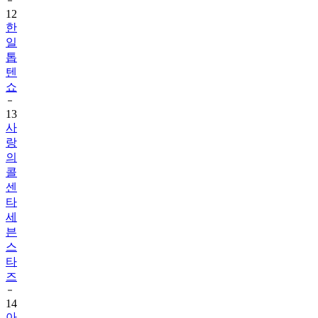
12
한
일
톱
텐
쇼
13
사
랑
의
콜
센
타
세
븐
스
타
즈
14
아