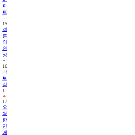
파
트
15
결
혼
의
완
성
16
박
보
검
1
17
오
싹
한
연
애