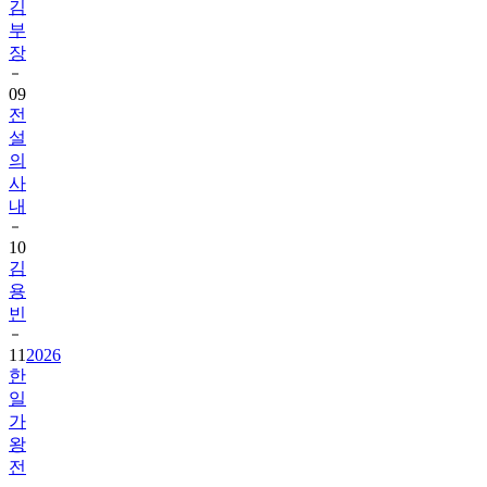
김
부
장
09
전
설
의
사
내
10
김
용
빈
11
2026
한
일
가
왕
전