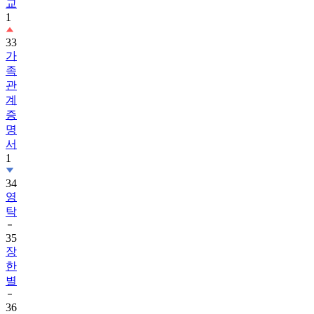
교
1
33
가
족
관
계
증
명
서
1
34
영
탁
35
장
한
별
36