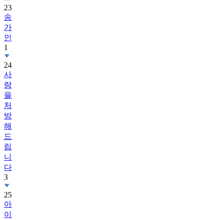
23
송
가
인
1
24
사
랑
을
처
방
해
드
립
니
다
3
25
아
이