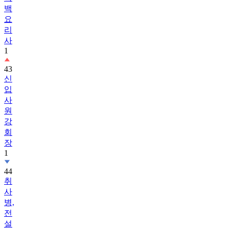
백
요
리
사
1
43
신
입
사
원
강
회
장
1
44
취
사
병,
전
설