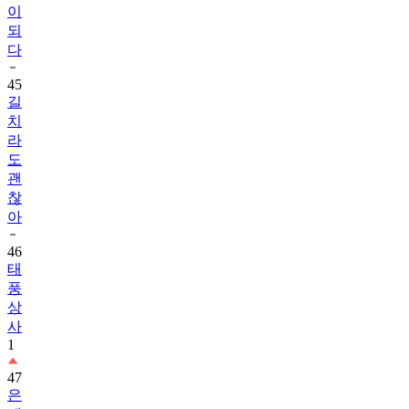
이
되
다
45
길
치
라
도
괜
찮
아
46
태
풍
상
사
1
47
은