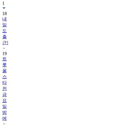
1
18
내
일
도
출
근!
19
트
롯
올
스
타
전
금
요
일
밤
에