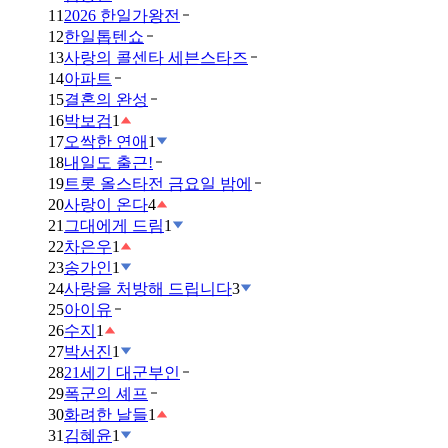
11
2026 한일가왕전
12
한일톱텐쇼
13
사랑의 콜센타 세븐스타즈
14
아파트
15
결혼의 완성
16
박보검
1
17
오싹한 연애
1
18
내일도 출근!
19
트롯 올스타전 금요일 밤에
20
사랑이 온다
4
21
그대에게 드림
1
22
차은우
1
23
송가인
1
24
사랑을 처방해 드립니다
3
25
아이유
26
수지
1
27
박서진
1
28
21세기 대군부인
29
폭군의 셰프
30
화려한 날들
1
31
김혜윤
1