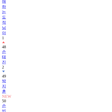
애
하
는
도
적
님
아
1
48
손
태
진
2
49
박
지
훈
NEW
50
손
빈