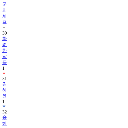
군
의
셰
프
30
화
려
한
날
들
1
31
김
혜
윤
1
32
송
혜