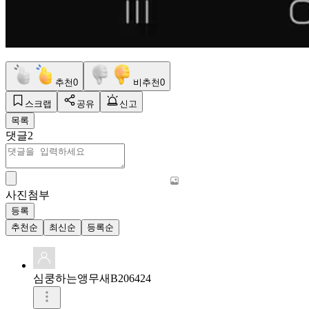
추천
0
비추천
0
스크랩
공유
신고
목록
댓글
2
사진첨부
등록
추천순
최신순
등록순
심쿵하는앵무새B206424