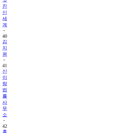
진
신
세
계
40
김
지
원
41
신
이
랑
법
률
사
무
소
42
흑