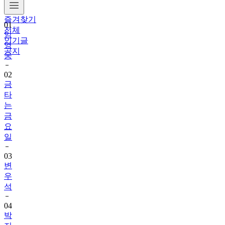
즐겨찾기
01
전체
임
인기글
영
공지
웅
02
금
타
는
금
요
일
03
변
우
석
04
박