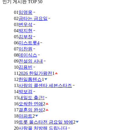
인기 게시판 TOP 50
01
임영웅
02
금타는 금요일
03
변우석
04
박지현
05
김부장
06
미스트롯4
07
이찬원
08
데이식스
09
전설의 사내
10
김용빈
11
2026 한일가왕전
1
12
한일톱텐쇼
1
13
사랑의 콜센타 세븐스타즈
14
박보검
15
내일도 출근!
16
오싹한 연애
2
17
결혼의 완성
2
18
아파트
2
19
트롯 올스타전 금요일 밤에
2
20
사랑을 처방해 드립니다