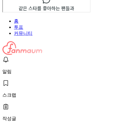
홈
투표
커뮤니티
알림
스크랩
작성글