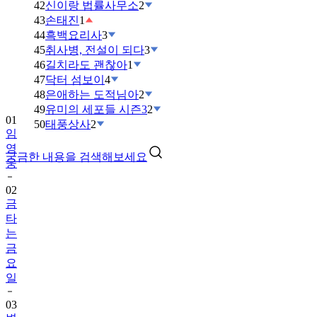
42
신이랑 법률사무소
2
43
손태진
1
44
흑백요리사
3
45
취사병, 전설이 되다
3
46
길치라도 괜찮아
1
47
닥터 섬보이
4
48
은애하는 도적님아
2
49
유미의 세포들 시즌3
2
01
50
태풍상사
2
임
영
궁금한 내용을 검색해보세요
웅
02
금
타
는
금
요
일
03