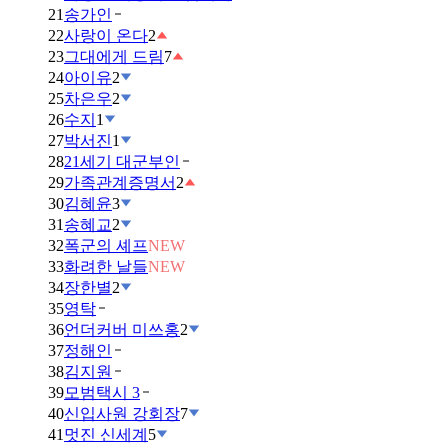
21
송가인
22
사랑이 온다
2
23
그대에게 드림
7
24
아이유
2
25
차은우
2
26
수지
1
27
박서진
1
28
21세기 대군부인
29
가족관계증명서
2
30
김혜윤
3
31
송혜교
2
32
폭군의 셰프
NEW
33
화려한 날들
NEW
34
장한별
2
35
영탁
36
언더커버 미쓰홍
2
37
정해인
38
김지원
39
모범택시 3
40
신입사원 강회장
7
41
멋진 신세계
5