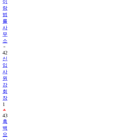
이
랑
법
률
사
무
소
42
신
입
사
원
강
회
장
1
43
흑
백
요