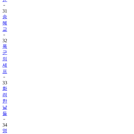
31
송
혜
교
32
폭
군
의
셰
프
33
화
려
한
날
들
34
영