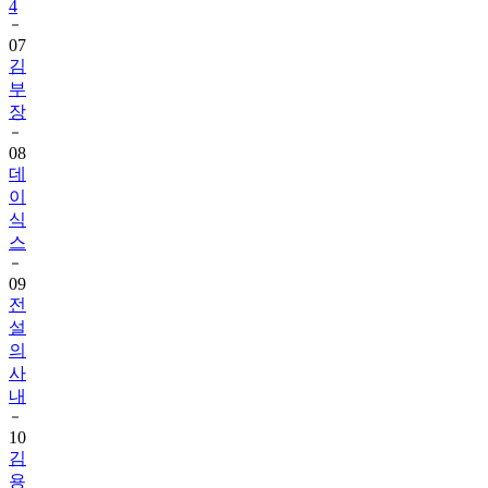
4
07
김
부
장
08
데
이
식
스
09
전
설
의
사
내
10
김
용