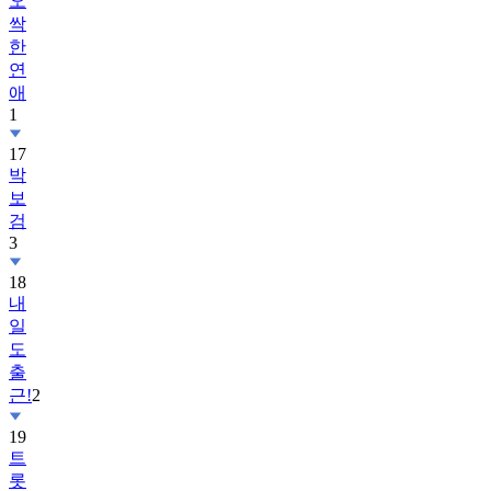
오
싹
한
연
애
1
17
박
보
검
3
18
내
일
도
출
근!
2
19
트
롯