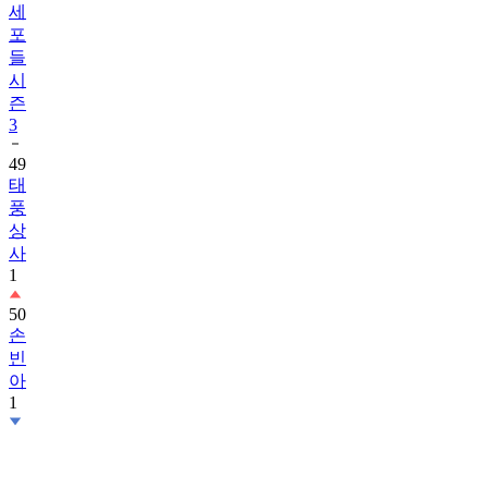
세
포
들
시
즌
3
49
태
풍
상
사
1
50
손
빈
아
1