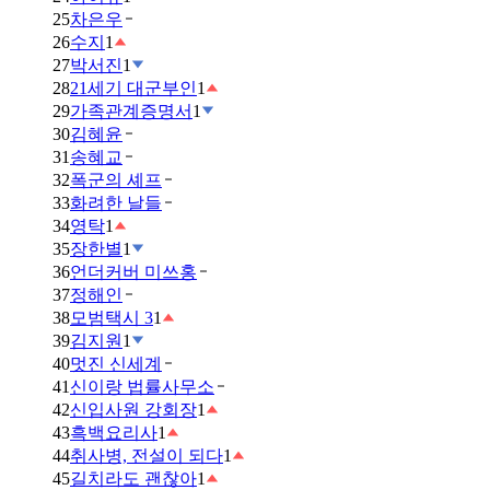
25
차은우
26
수지
1
27
박서진
1
28
21세기 대군부인
1
29
가족관계증명서
1
30
김혜윤
31
송혜교
32
폭군의 셰프
33
화려한 날들
34
영탁
1
35
장한별
1
36
언더커버 미쓰홍
37
정해인
38
모범택시 3
1
39
김지원
1
40
멋진 신세계
41
신이랑 법률사무소
42
신입사원 강회장
1
43
흑백요리사
1
44
취사병, 전설이 되다
1
45
길치라도 괜찮아
1