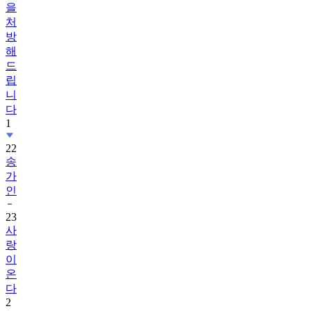
을
처
방
해
드
립
니
다
1
22
송
가
인
23
사
랑
이
온
다
2