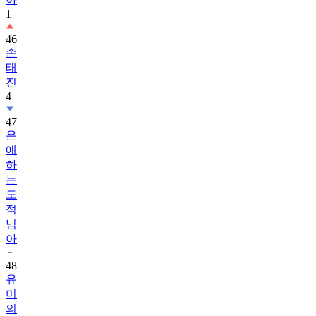
1
46
손
태
진
4
47
은
애
하
는
도
적
님
아
48
유
미
의