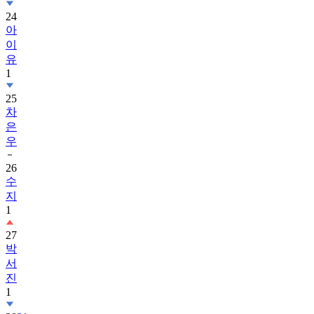
24
아
이
유
1
25
차
은
우
26
수
지
1
27
박
서
진
1