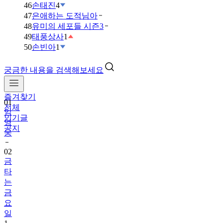
46
손태진
4
47
은애하는 도적님아
48
유미의 세포들 시즌3
49
태풍상사
1
50
손빈아
1
궁금한 내용을 검색해보세요
즐겨찾기
01
전체
임
인기글
영
공지
웅
02
금
타
는
금
요
일