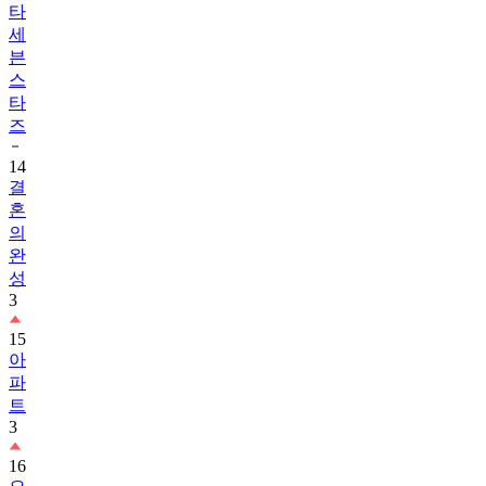
타
세
븐
스
타
즈
14
결
혼
의
완
성
3
15
아
파
트
3
16