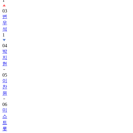
1
03
변
우
석
1
04
박
지
현
05
이
찬
원
06
미
스
트
롯