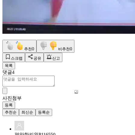
추천
0
비추천
0
스크랩
공유
신고
목록
댓글
4
사진첨부
등록
추천순
최신순
등록순
편안한키위P116550