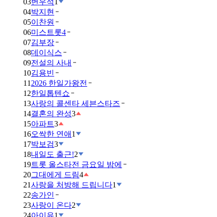
03
변우석
1
04
박지현
05
이찬원
06
미스트롯4
07
김부장
08
데이식스
09
전설의 사내
10
김용빈
11
2026 한일가왕전
12
한일톱텐쇼
13
사랑의 콜센타 세븐스타즈
14
결혼의 완성
3
15
아파트
3
16
오싹한 연애
1
17
박보검
3
18
내일도 출근!
2
19
트롯 올스타전 금요일 밤에
20
그대에게 드림
4
21
사랑을 처방해 드립니다
1
22
송가인
23
사랑이 온다
2
24
아이유
1