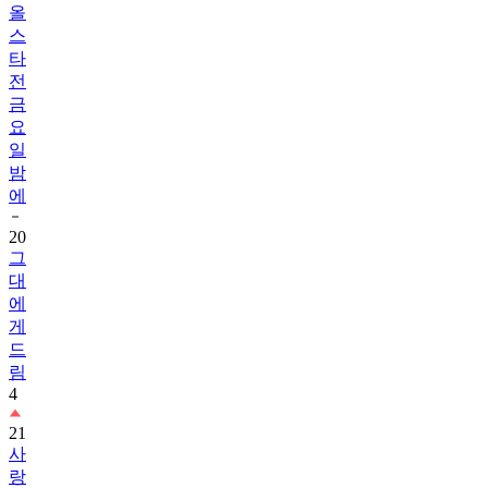
올
스
타
전
금
요
일
밤
에
20
그
대
에
게
드
림
4
21
사
랑