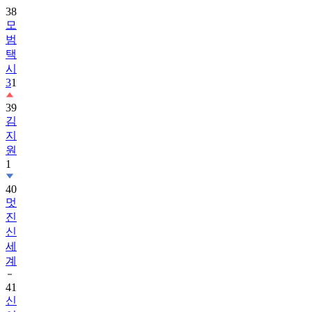
38
모
범
택
시
3
1
39
김
지
원
1
40
멋
진
신
세
계
41
신