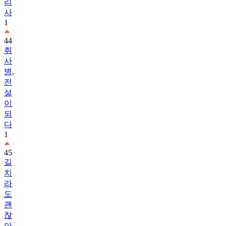
리
사
1
44
취
사
병,
전
설
이
되
다
1
45
길
치
라
도
괜
찮
아