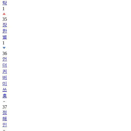
탁
1
35
장
한
별
1
36
언
더
커
버
미
쓰
홍
37
정
해
인