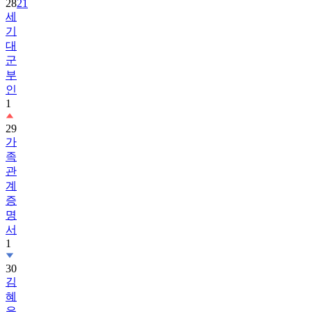
28
21
세
기
대
군
부
인
1
29
가
족
관
계
증
명
서
1
30
김
혜
윤