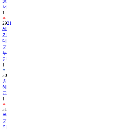
명
서
1
29
21
세
기
대
군
부
인
1
30
송
혜
교
1
31
폭
군
의