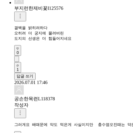
부지런한제비꽃I125576
결백을 밝히려하다

오히려 더 궁지에 몰려버린

도지의 선생은 더 힘들어지네요
0
1
답글 쓰기
2026.07.01 17:46
공손한목련L118378
작성자
그러게요 배때문에 약도 먹은게 사실이지만  충수염오진때는 약