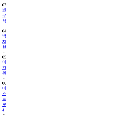
03
변
우
석
04
박
지
현
05
이
찬
원
06
미
스
트
롯
4