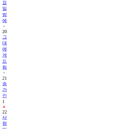
요
일
밤
에
20
그
대
에
게
드
림
21
송
가
인
1
22
사
랑