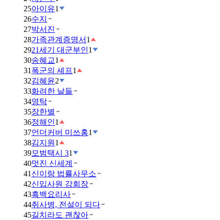
25
아이유
1
26
수지
27
박서진
28
가족관계증명서
1
29
21세기 대군부인
1
30
송혜교
1
31
폭군의 셰프
1
32
김혜윤
2
33
화려한 날들
34
영탁
35
장한별
36
정해인
1
37
언더커버 미쓰홍
1
38
김지원
1
39
모범택시 3
1
40
멋진 신세계
41
신이랑 법률사무소
42
신입사원 강회장
43
흑백요리사
44
취사병, 전설이 되다
45
길치라도 괜찮아