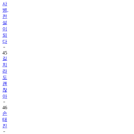
사
병,
전
설
이
되
다
45
길
치
라
도
괜
찮
아
46
손
태
진