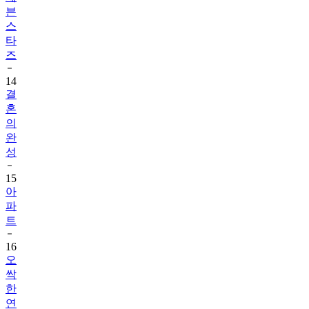
븐
스
타
즈
14
결
혼
의
완
성
15
아
파
트
16
오
싹
한
연