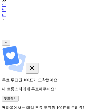
50
손
빈
아
무료 투표권
100
표
가 도착했어요!
내 트롯스타에게 투표해주세요!
투표하기
팬마음에서는
매일
무료 투표권
100
표를 드려요!