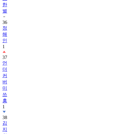
한
별
36
정
해
인
1
37
언
더
커
버
미
쓰
홍
1
38
김
지