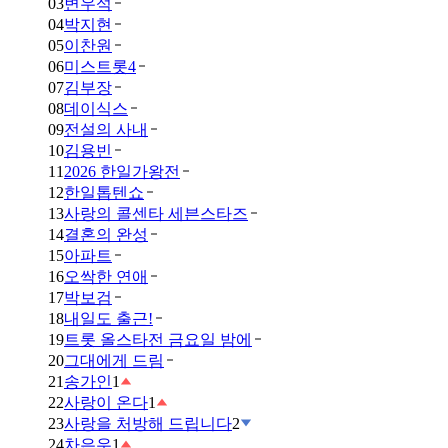
03
변우석
04
박지현
05
이찬원
06
미스트롯4
07
김부장
08
데이식스
09
전설의 사내
10
김용빈
11
2026 한일가왕전
12
한일톱텐쇼
13
사랑의 콜센타 세븐스타즈
14
결혼의 완성
15
아파트
16
오싹한 연애
17
박보검
18
내일도 출근!
19
트롯 올스타전 금요일 밤에
20
그대에게 드림
21
송가인
1
22
사랑이 온다
1
23
사랑을 처방해 드립니다
2
24
차은우
1