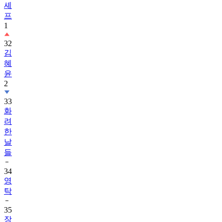
셰
프
1
32
김
혜
윤
2
33
화
려
한
날
들
34
영
탁
35
장