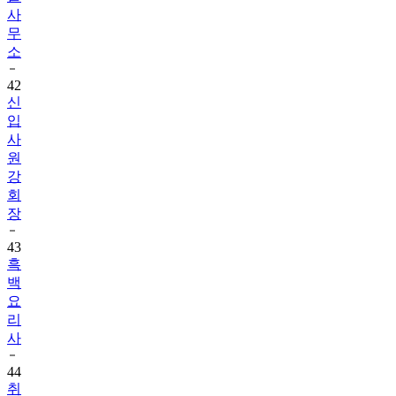
사
무
소
42
신
입
사
원
강
회
장
43
흑
백
요
리
사
44
취