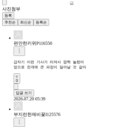
사진첨부
등록
추천순
최신순
등록순
편안한키위P116550
갑자기 이런 기사가 터져서 깜짝 놀랐어

앞으로 전개에 큰 파장이 일어날 것 같아
0
답글 쓰기
2026.07.20 05:39
부지런한제비꽃I125576