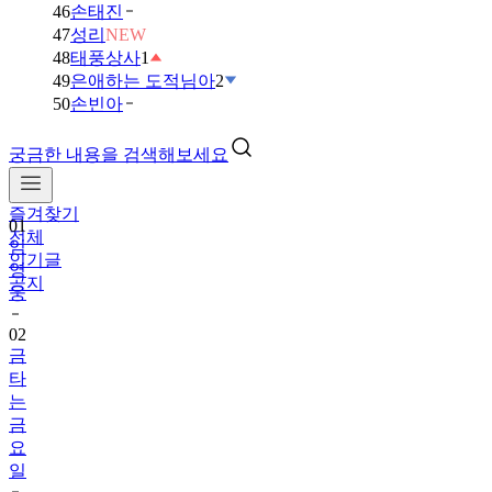
46
손태진
47
성리
NEW
48
태풍상사
1
49
은애하는 도적님아
2
50
손빈아
궁금한 내용을 검색해보세요
즐겨찾기
01
전체
임
인기글
영
공지
웅
02
금
타
는
금
요
일