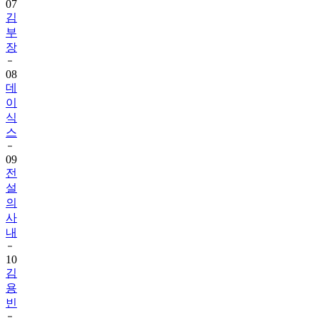
07
김
부
장
08
데
이
식
스
09
전
설
의
사
내
10
김
용
빈