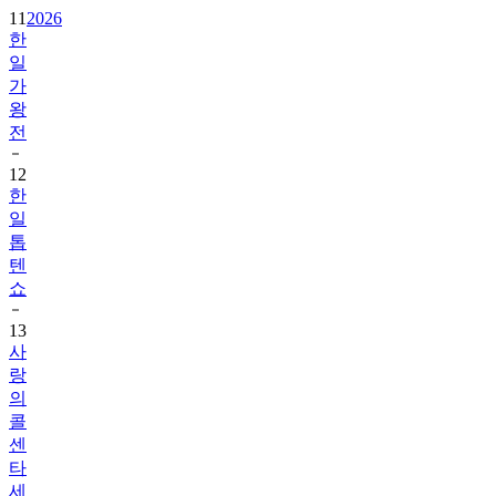
11
2026
한
일
가
왕
전
12
한
일
톱
텐
쇼
13
사
랑
의
콜
센
타
세