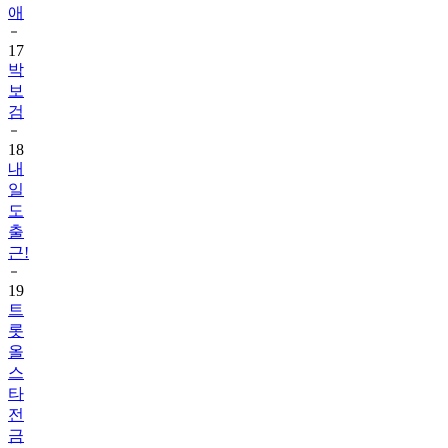
애
17
박
보
검
18
내
일
도
출
근!
19
트
롯
올
스
타
전
금