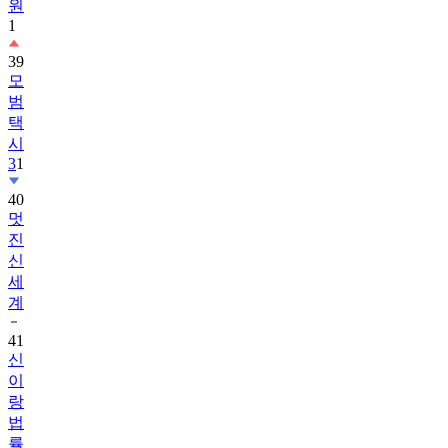
원
1
39
모
범
택
시
3
1
40
멋
진
신
세
계
41
신
이
랑
법
률