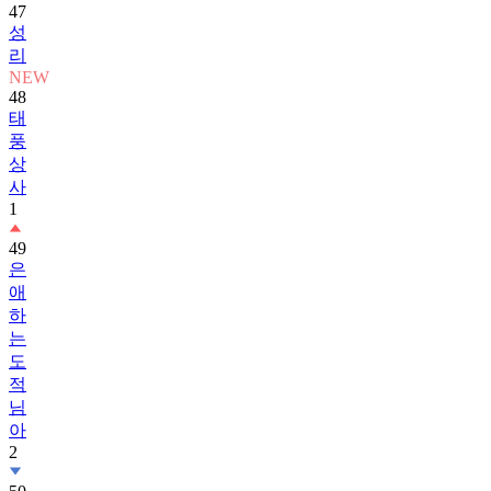
47
성
리
NEW
48
태
풍
상
사
1
49
은
애
하
는
도
적
님
아
2