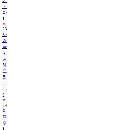
이
온
다
1
23
사
랑
을
처
방
해
드
립
니
다
2
24
차
은
우
1