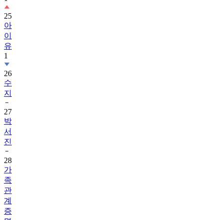
25
아
이
유
1
26
수
지
27
박
서
진
28
가
족
관
계
증