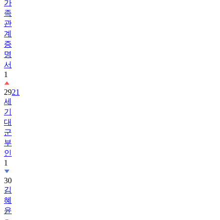
가
족
관
계
증
명
서
1
29
21
세
기
대
군
부
인
1
30
김
혜
윤