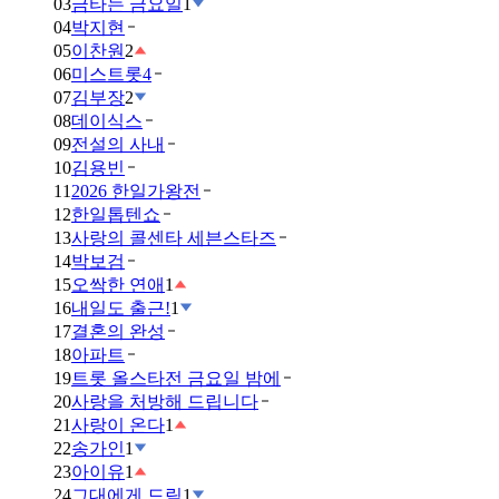
03
금타는 금요일
1
04
박지현
05
이찬원
2
06
미스트롯4
07
김부장
2
08
데이식스
09
전설의 사내
10
김용빈
11
2026 한일가왕전
12
한일톱텐쇼
13
사랑의 콜센타 세븐스타즈
14
박보검
15
오싹한 연애
1
16
내일도 출근!
1
17
결혼의 완성
18
아파트
19
트롯 올스타전 금요일 밤에
20
사랑을 처방해 드립니다
21
사랑이 온다
1
22
송가인
1
23
아이유
1
24
그대에게 드림
1