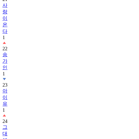
사
랑
이
온
다
1
22
송
가
인
1
23
아
이
유
1
24
그
대