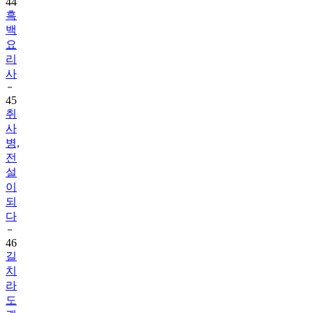
44
흑
백
요
리
사
45
취
사
병,
전
설
이
되
다
46
길
치
라
도