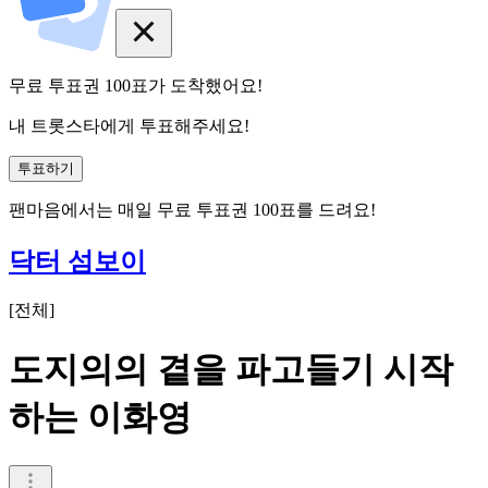
무료 투표권
100
표
가 도착했어요!
내 트롯스타에게 투표해주세요!
투표하기
팬마음에서는
매일
무료 투표권
100
표를 드려요!
닥터 섬보이
[
전체
]
도지의의 곁을 파고들기 시작
하는 이화영