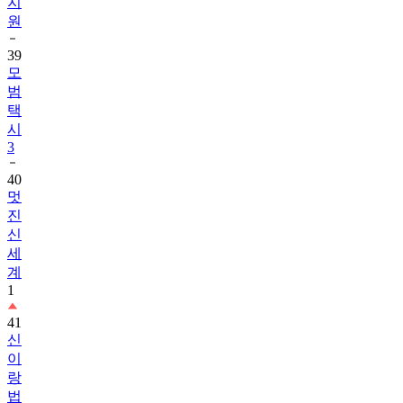
지
원
39
모
범
택
시
3
40
멋
진
신
세
계
1
41
신
이
랑
법