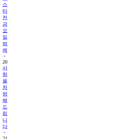
스
타
전
금
요
일
밤
에
20
사
랑
을
처
방
해
드
립
니
다
21