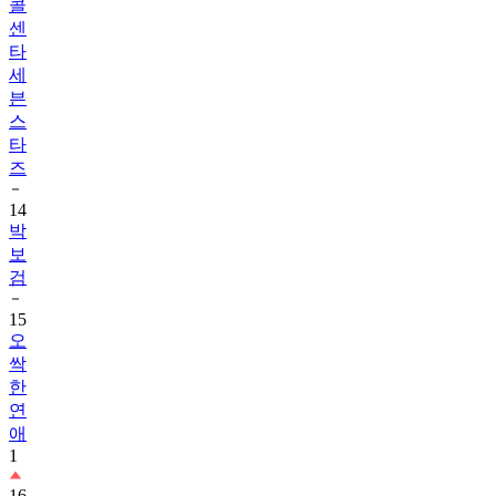
콜
센
타
세
븐
스
타
즈
14
박
보
검
15
오
싹
한
연
애
1
16