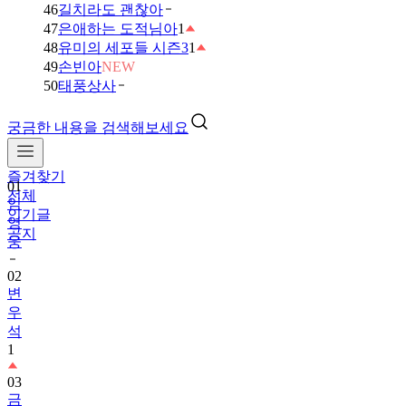
46
길치라도 괜찮아
47
은애하는 도적님아
1
48
유미의 세포들 시즌3
1
49
손빈아
NEW
50
태풍상사
궁금한 내용을 검색해보세요
즐겨찾기
01
전체
임
인기글
영
공지
웅
02
변
우
석
1
03
금