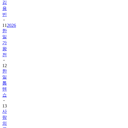
김
용
빈
11
2026
한
일
가
왕
전
12
한
일
톱
텐
쇼
13
사
랑
의