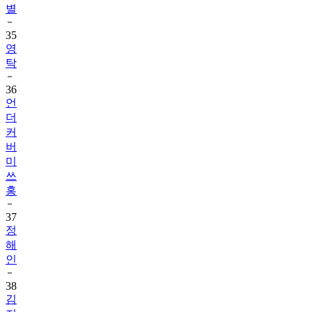
별
35
영
탁
36
언
더
커
버
미
쓰
홍
37
정
해
인
38
김