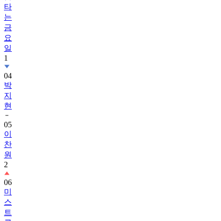
타
는
금
요
일
1
04
박
지
현
05
이
찬
원
2
06
미
스
트