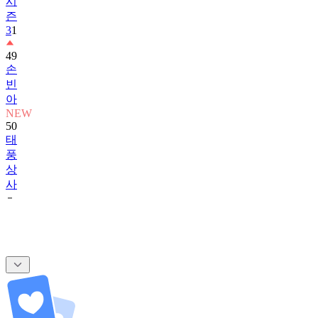
시
즌
3
1
49
손
빈
아
NEW
50
태
풍
상
사