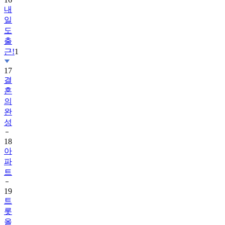
내
일
도
출
근!
1
17
결
혼
의
완
성
18
아
파
트
19
트
롯
올