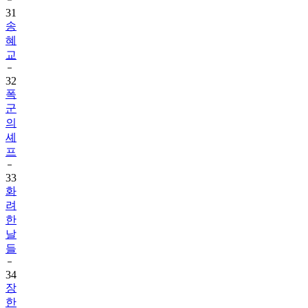
31
송
혜
교
32
폭
군
의
셰
프
33
화
려
한
날
들
34
장
한