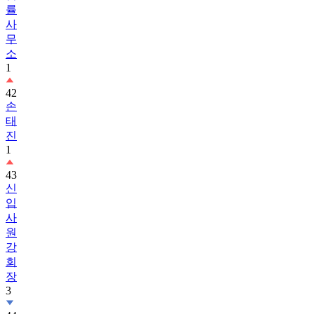
률
사
무
소
1
42
손
태
진
1
43
신
입
사
원
강
회
장
3