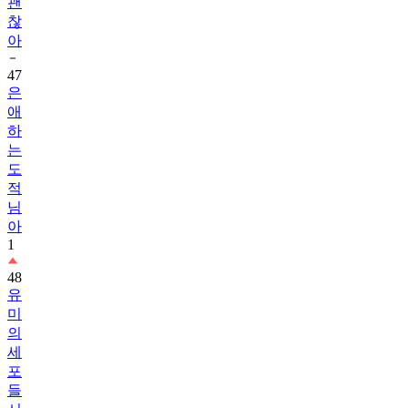
괜
찮
아
47
은
애
하
는
도
적
님
아
1
48
유
미
의
세
포
들