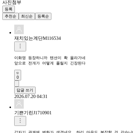
사진첨부
등록
추천순
최신순
등록순
재치있는계단M116534
이화영 등장하니까 텐션이 확 올라가네

앞으로 전개가 어떻게 풀릴지 긴장된다
0
답글 쓰기
2026.07.20 04:31
기쁜기린J1710901
갑자기 관계에 변화가 생겼네요. 하리 마음도 복잡할 것 같습니