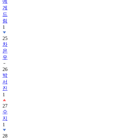
에
게
드
림
1
25
차
은
우
26
박
서
진
1
27
수
지
1
28