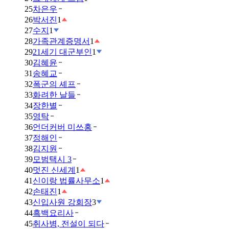
25
차은우
26
박서진
1
27
수지
1
28
가족관계증명서
1
29
21세기 대군부인
1
30
김혜윤
31
송혜교
32
폭군의 셰프
33
화려한 날들
34
장한별
35
영탁
36
언더커버 미쓰홍
37
정해인
38
김지원
39
모범택시 3
40
멋진 신세계
1
41
신이랑 법률사무소
1
42
손태진
1
43
신입사원 강회장
3
44
흑백요리사
45
취사병, 전설이 되다