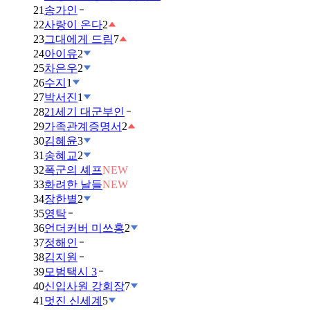
21
송가인
22
사랑이 온다
2
23
그대에게 드림
7
24
아이유
2
25
차은우
2
26
수지
1
27
박서진
1
28
21세기 대군부인
29
가족관계증명서
2
30
김혜윤
3
31
송혜교
2
32
폭군의 셰프
NEW
33
화려한 날들
NEW
34
장한별
2
35
영탁
36
언더커버 미쓰홍
2
37
정해인
38
김지원
39
모범택시 3
40
신입사원 강회장
7
41
멋진 신세계
5