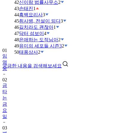
42
신이랑 법률사무소
2
43
손태진
1
44
흑백요리사
3
45
취사병, 전설이 되다
3
46
길치라도 괜찮아
1
47
닥터 섬보이
4
48
은애하는 도적님아
2
49
유미의 세포들 시즌3
2
01
50
태풍상사
2
임
영
궁금한 내용을 검색해보세요
웅
02
금
타
는
금
요
일
03