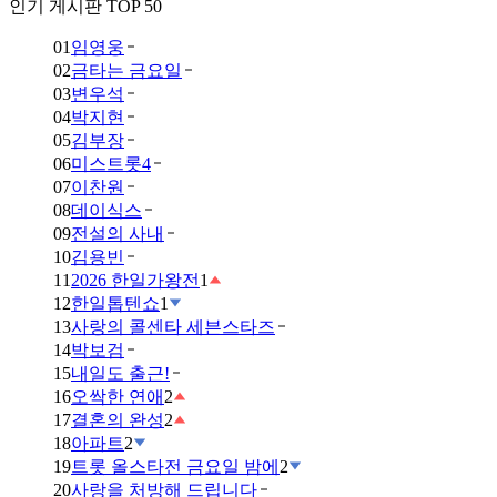
인기 게시판 TOP 50
01
임영웅
02
금타는 금요일
03
변우석
04
박지현
05
김부장
06
미스트롯4
07
이찬원
08
데이식스
09
전설의 사내
10
김용빈
11
2026 한일가왕전
1
12
한일톱텐쇼
1
13
사랑의 콜센타 세븐스타즈
14
박보검
15
내일도 출근!
16
오싹한 연애
2
17
결혼의 완성
2
18
아파트
2
19
트롯 올스타전 금요일 밤에
2
20
사랑을 처방해 드립니다