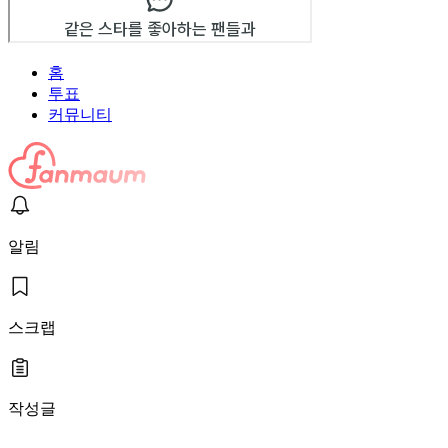
홈
투표
커뮤니티
알림
스크랩
작성글