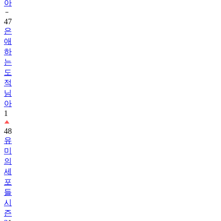
아
47
은
애
하
는
도
적
님
아
1
48
유
미
의
세
포
들
시
즌