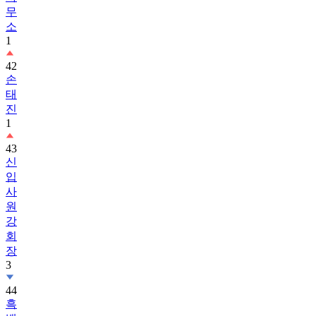
무
소
1
42
손
태
진
1
43
신
입
사
원
강
회
장
3
44
흑