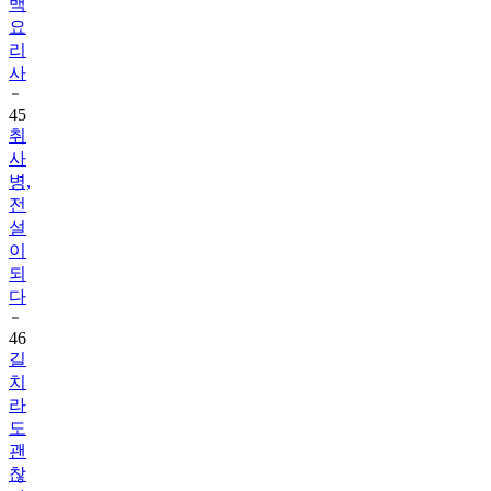
백
요
리
사
45
취
사
병,
전
설
이
되
다
46
길
치
라
도
괜
찮