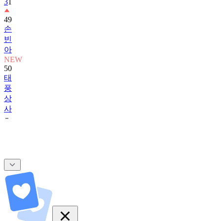
3
1
49
손
빈
아
NEW
50
태
풍
상
사