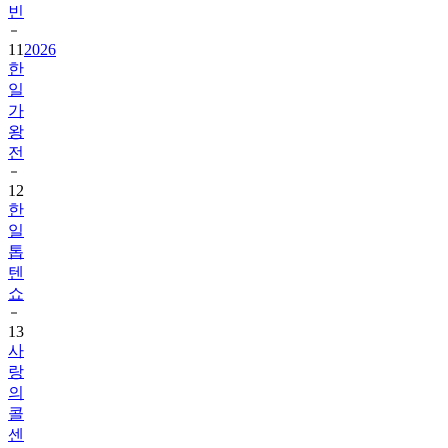
빈
11
2026
한
일
가
왕
전
12
한
일
톱
텐
쇼
13
사
랑
의
콜
센