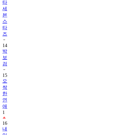
타
세
븐
스
타
즈
14
박
보
검
15
오
싹
한
연
애
1
16
내