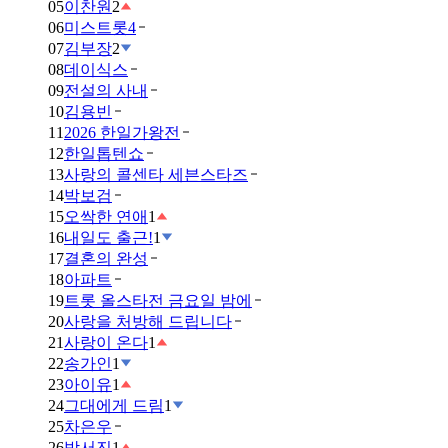
05
이찬원
2
06
미스트롯4
07
김부장
2
08
데이식스
09
전설의 사내
10
김용빈
11
2026 한일가왕전
12
한일톱텐쇼
13
사랑의 콜센타 세븐스타즈
14
박보검
15
오싹한 연애
1
16
내일도 출근!
1
17
결혼의 완성
18
아파트
19
트롯 올스타전 금요일 밤에
20
사랑을 처방해 드립니다
21
사랑이 온다
1
22
송가인
1
23
아이유
1
24
그대에게 드림
1
25
차은우
26
박서진
1