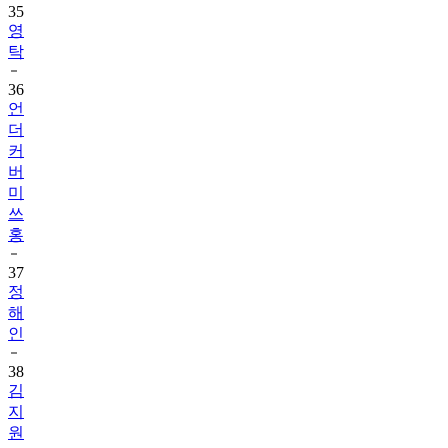
35
영
탁
36
언
더
커
버
미
쓰
홍
37
정
해
인
38
김
지
원