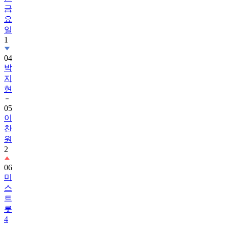
금
요
일
1
04
박
지
현
05
이
찬
원
2
06
미
스
트
롯
4