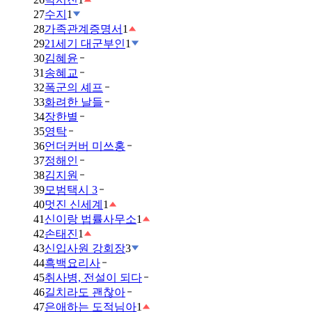
27
수지
1
28
가족관계증명서
1
29
21세기 대군부인
1
30
김혜윤
31
송혜교
32
폭군의 셰프
33
화려한 날들
34
장한별
35
영탁
36
언더커버 미쓰홍
37
정해인
38
김지원
39
모범택시 3
40
멋진 신세계
1
41
신이랑 법률사무소
1
42
손태진
1
43
신입사원 강회장
3
44
흑백요리사
45
취사병, 전설이 되다
46
길치라도 괜찮아
47
은애하는 도적님아
1