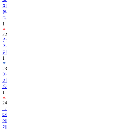
이
온
다
1
22
송
가
인
1
23
아
이
유
1
24
그
대
에
게