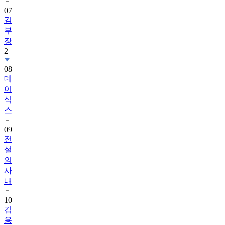
07
김
부
장
2
08
데
이
식
스
09
전
설
의
사
내
10
김
용