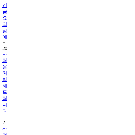
전
금
요
일
밤
에
20
사
랑
을
처
방
해
드
립
니
다
21
사
랑