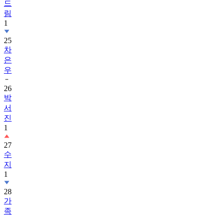
드
림
1
25
차
은
우
26
박
서
진
1
27
수
지
1
28
가
족