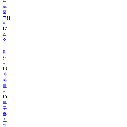
일
도
출
근!
1
17
결
혼
의
완
성
18
아
파
트
19
트
롯
올
스
타