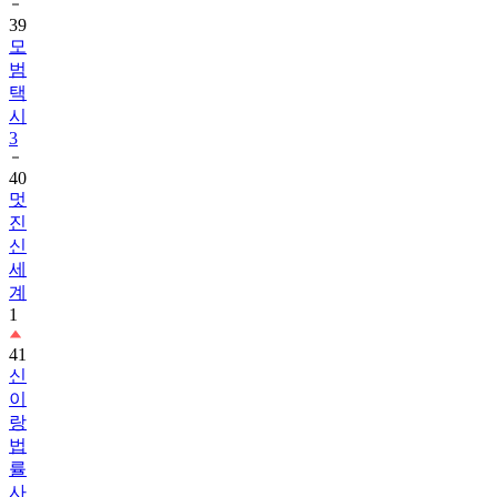
39
모
범
택
시
3
40
멋
진
신
세
계
1
41
신
이
랑
법
률
사