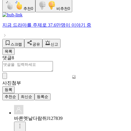
추천
0
비추천
0
지금
드라마
를 주제로
37.6만명
이 이야기 중
스크랩
공유
신고
목록
댓글
8
사진첨부
등록
추천순
최신순
등록순
바른멧날다람쥐J127839