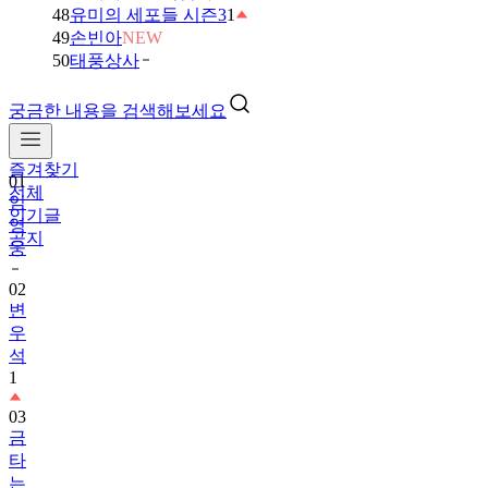
48
유미의 세포들 시즌3
1
49
손빈아
NEW
50
태풍상사
궁금한 내용을 검색해보세요
즐겨찾기
01
전체
임
인기글
영
공지
웅
02
변
우
석
1
03
금
타
는