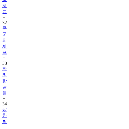
혜
교
32
폭
군
의
셰
프
33
화
려
한
날
들
34
장
한
별