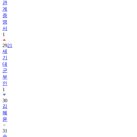
관
계
증
명
서
1
29
21
세
기
대
군
부
인
1
30
김
혜
윤
31
송