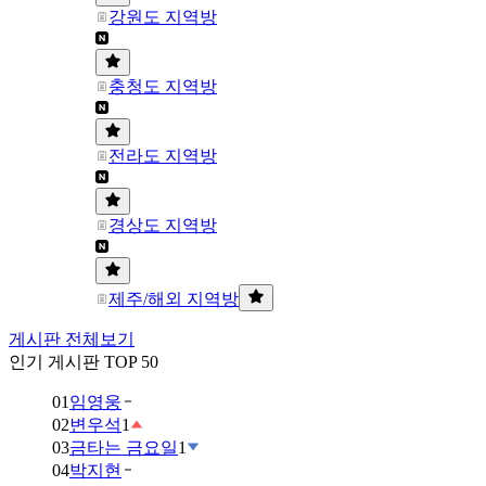
강원도 지역방
충청도 지역방
전라도 지역방
경상도 지역방
제주/해외 지역방
게시판 전체보기
인기 게시판 TOP 50
01
임영웅
02
변우석
1
03
금타는 금요일
1
04
박지현