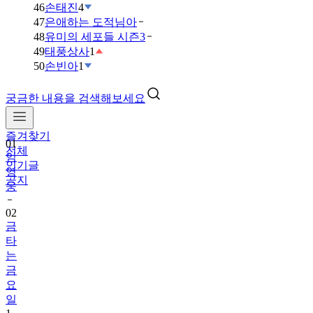
46
손태진
4
47
은애하는 도적님아
48
유미의 세포들 시즌3
49
태풍상사
1
50
손빈아
1
궁금한 내용을 검색해보세요
즐겨찾기
01
전체
임
인기글
영
공지
웅
02
금
타
는
금
요
일