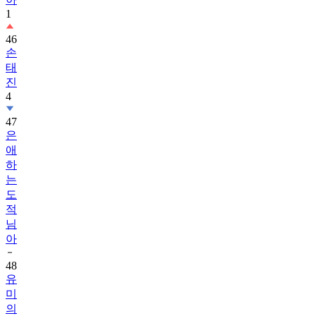
1
46
손
태
진
4
47
은
애
하
는
도
적
님
아
48
유
미
의