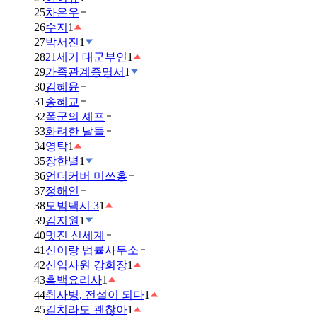
25
차은우
26
수지
1
27
박서진
1
28
21세기 대군부인
1
29
가족관계증명서
1
30
김혜윤
31
송혜교
32
폭군의 셰프
33
화려한 날들
34
영탁
1
35
장한별
1
36
언더커버 미쓰홍
37
정해인
38
모범택시 3
1
39
김지원
1
40
멋진 신세계
41
신이랑 법률사무소
42
신입사원 강회장
1
43
흑백요리사
1
44
취사병, 전설이 되다
1
45
길치라도 괜찮아
1