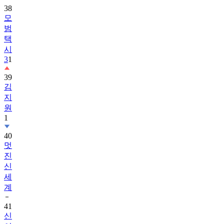
38
모
범
택
시
3
1
39
김
지
원
1
40
멋
진
신
세
계
41
신