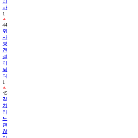
리
사
1
44
취
사
병,
전
설
이
되
다
1
45
길
치
라
도
괜
찮
아