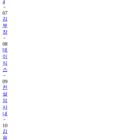
4
07
김
부
장
08
데
이
식
스
09
전
설
의
사
내
10
김
용