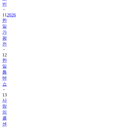
빈
11
2026
한
일
가
왕
전
12
한
일
톱
텐
쇼
13
사
랑
의
콜
센