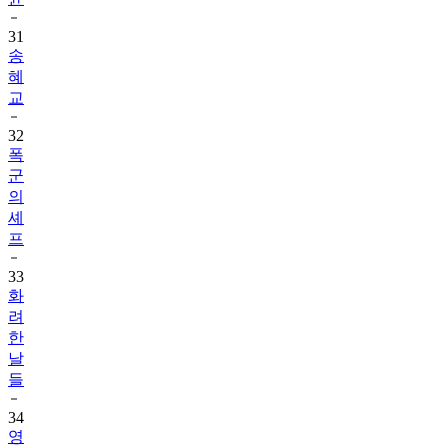
31
송
혜
교
32
폭
군
의
셰
프
33
화
려
한
날
들
34
영