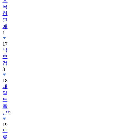
오
싹
한
연
애
1
17
박
보
검
3
18
내
일
도
출
근!
2
19
트
롯