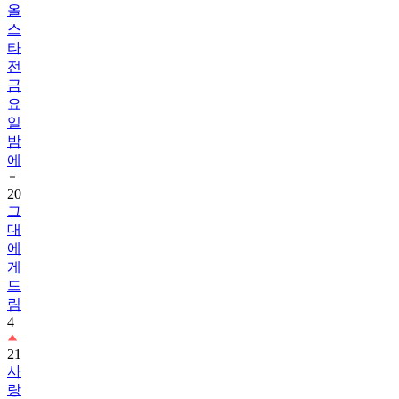
올
스
타
전
금
요
일
밤
에
20
그
대
에
게
드
림
4
21
사
랑