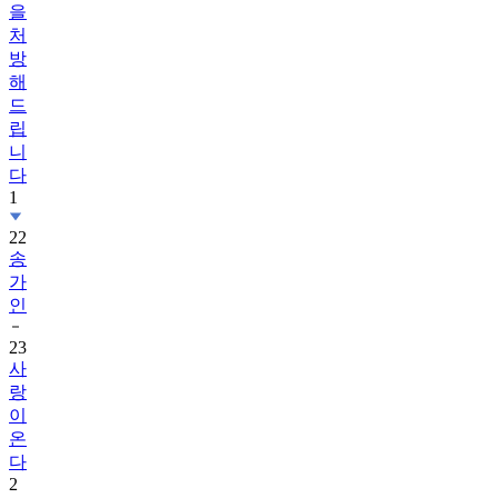
을
처
방
해
드
립
니
다
1
22
송
가
인
23
사
랑
이
온
다
2