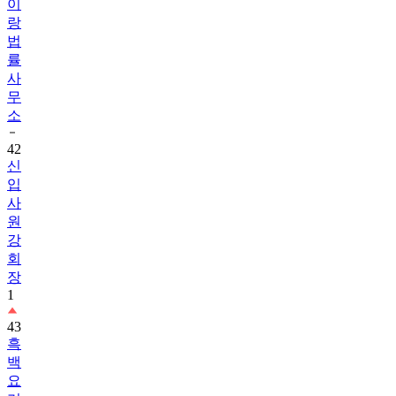
이
랑
법
률
사
무
소
42
신
입
사
원
강
회
장
1
43
흑
백
요