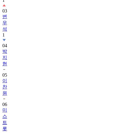
1
03
변
우
석
1
04
박
지
현
05
이
찬
원
06
미
스
트
롯