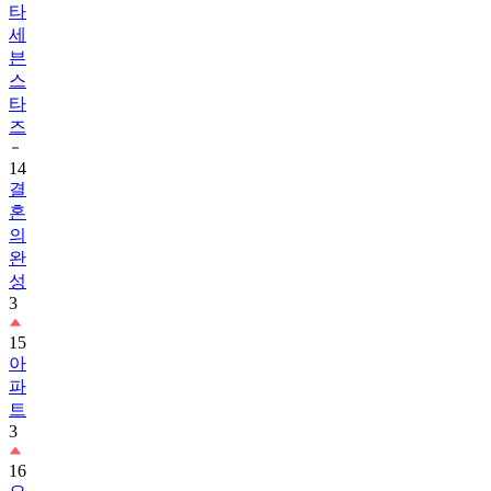
타
세
븐
스
타
즈
14
결
혼
의
완
성
3
15
아
파
트
3
16