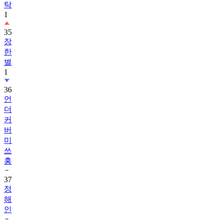
탁
1
35
장
한
별
1
36
언
더
커
버
미
쓰
홍
37
정
해
인