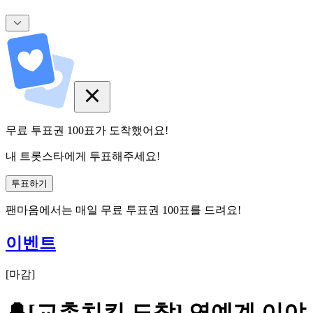
무료 투표권
100
표
가 도착했어요!
내 트롯스타에게 투표해주세요!
투표하기
팬마음에서는
매일
무료 투표권
100
표를 드려요!
이벤트
[
마감
]
🔔[교촌치킨 도착] 연예계 이야