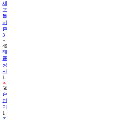
세
포
들
시
즌
3
49
태
풍
상
사
1
50
손
빈
아
1