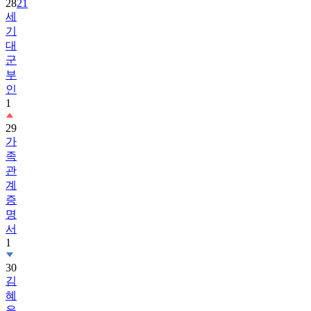
28
21
세
기
대
군
부
인
1
29
가
족
관
계
증
명
서
1
30
김
혜
윤