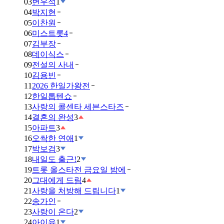
03
변우석
1
04
박지현
05
이찬원
06
미스트롯4
07
김부장
08
데이식스
09
전설의 사내
10
김용빈
11
2026 한일가왕전
12
한일톱텐쇼
13
사랑의 콜센타 세븐스타즈
14
결혼의 완성
3
15
아파트
3
16
오싹한 연애
1
17
박보검
3
18
내일도 출근!
2
19
트롯 올스타전 금요일 밤에
20
그대에게 드림
4
21
사랑을 처방해 드립니다
1
22
송가인
23
사랑이 온다
2
24
아이유
1