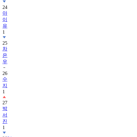
24
아
이
유
1
25
차
은
우
26
수
지
1
27
박
서
진
1