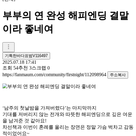
부부의 연 완성 해피엔딩 결말
이라 좋네여
기특한바다표범V116497
2025.07.18 17:41
조회
54
추천
3
스크랩
0
https://fanmaum.com/community/firstnight/112098964
주소복사
‘남주의 첫날밤을 가져버렸다’는 마지막까지
기대를 저버리지 않는 전개와 따뜻한 해피엔딩으로 깊은 여운
을 남겨준 것 같아요!
차선책과 이번이 혼례를 올리는 장면은 정말 가슴 벅차고 감동
적이었어요~