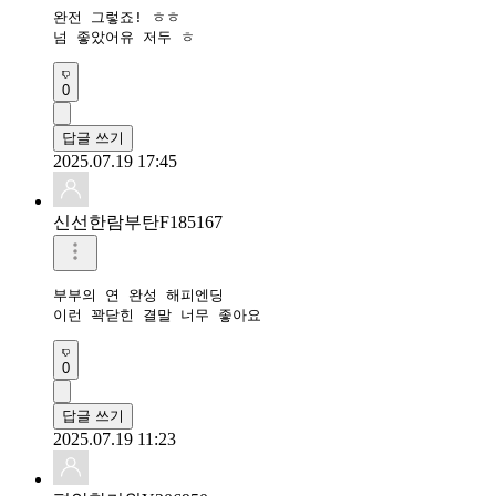
완전 그렇죠! ㅎㅎ

넘 좋았어유 저두 ㅎ
0
답글 쓰기
2025.07.19 17:45
신선한람부탄F185167
부부의 연 완성 해피엔딩

이런 꽉닫힌 결말 너무 좋아요
0
답글 쓰기
2025.07.19 11:23