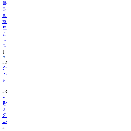
을
처
방
해
드
립
니
다
1
22
송
가
인
23
사
랑
이
온
다
2