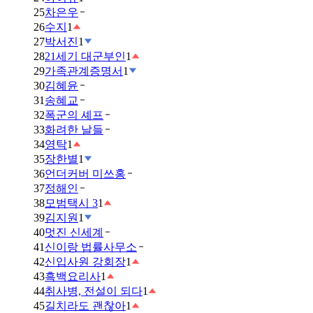
25
차은우
26
수지
1
27
박서진
1
28
21세기 대군부인
1
29
가족관계증명서
1
30
김혜윤
31
송혜교
32
폭군의 셰프
33
화려한 날들
34
영탁
1
35
장한별
1
36
언더커버 미쓰홍
37
정해인
38
모범택시 3
1
39
김지원
1
40
멋진 신세계
41
신이랑 법률사무소
42
신입사원 강회장
1
43
흑백요리사
1
44
취사병, 전설이 되다
1
45
길치라도 괜찮아
1