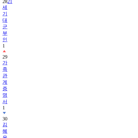
28
21
세
기
대
군
부
인
1
29
가
족
관
계
증
명
서
1
30
김
혜
윤