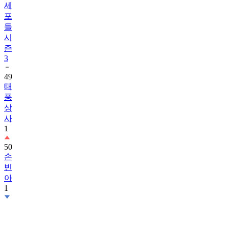
세
포
들
시
즌
3
49
태
풍
상
사
1
50
손
빈
아
1