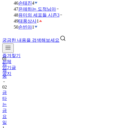
46
손태진
4
47
은애하는 도적님아
48
유미의 세포들 시즌3
49
태풍상사
1
50
손빈아
1
궁금한 내용을 검색해보세요
즐겨찾기
01
전체
임
인기글
영
공지
웅
02
금
타
는
금
요
일