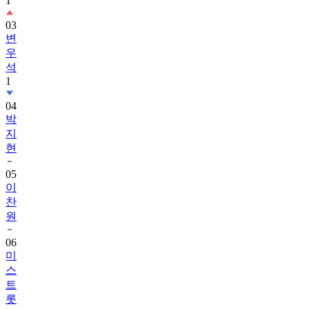
1
03
변
우
석
1
04
박
지
현
05
이
찬
원
06
미
스
트
롯