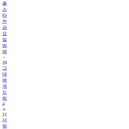
올
스
타
전
금
요
일
밤
에
20
그
대
에
게
드
림
4
21
사
랑