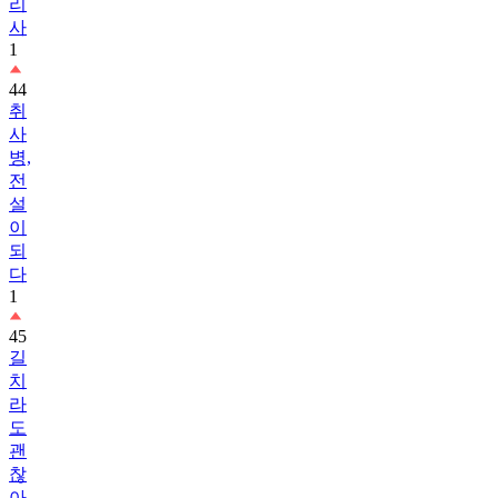
리
사
1
44
취
사
병,
전
설
이
되
다
1
45
길
치
라
도
괜
찮
아