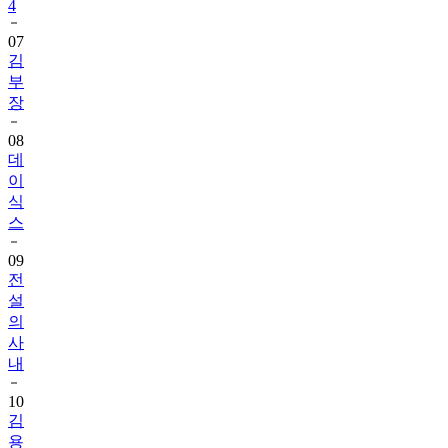
4
07
김
부
장
08
데
이
식
스
09
전
설
의
사
내
10
김
용