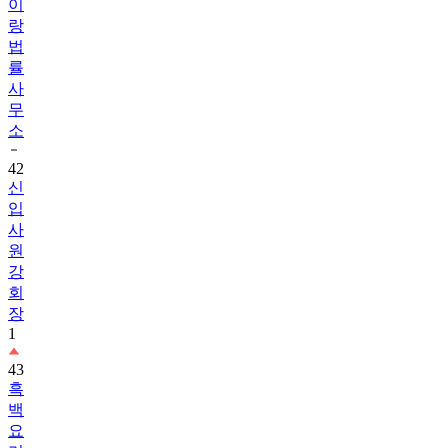
이
랑
법
률
사
무
소
42
신
입
사
원
강
회
장
1
43
흑
백
요