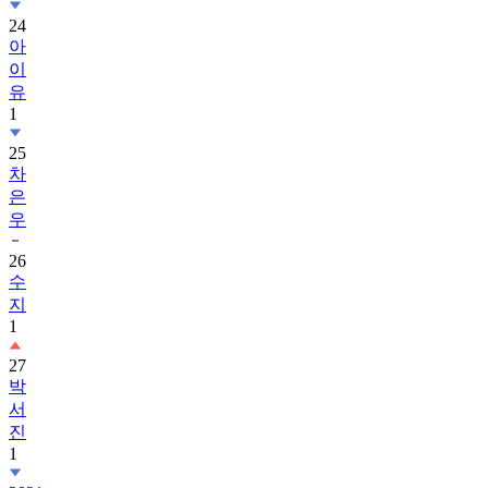
24
아
이
유
1
25
차
은
우
26
수
지
1
27
박
서
진
1