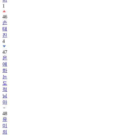
1
46
손
태
진
4
47
은
애
하
는
도
적
님
아
48
유
미
의