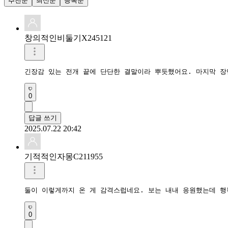
추천순
최신순
등록순
창의적인비둘기X245121
긴장감 있는 전개 끝에 단단한 결말이라 뿌듯했어요. 마지막 
0
답글 쓰기
2025.07.22 20:42
기적적인자몽C211955
둘이 이렇게까지 온 게 감격스럽네요. 보는 내내 응원했는데 행
0