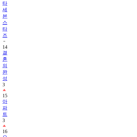
타
세
븐
스
타
즈
14
결
혼
의
완
성
3
15
아
파
트
3
16