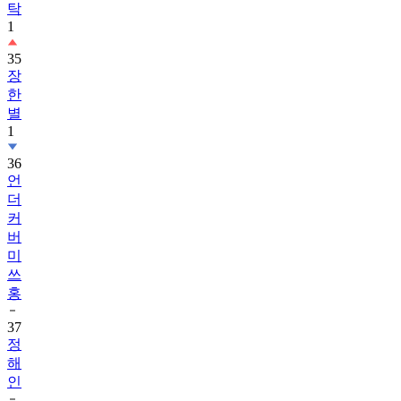
탁
1
35
장
한
별
1
36
언
더
커
버
미
쓰
홍
37
정
해
인