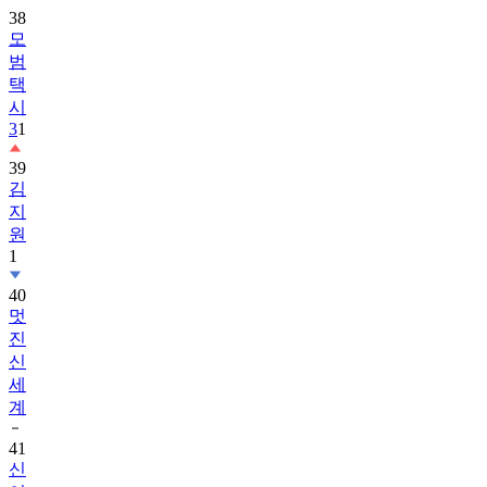
38
모
범
택
시
3
1
39
김
지
원
1
40
멋
진
신
세
계
41
신