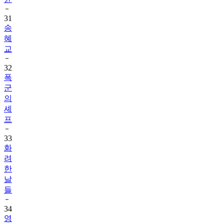
31
송
혜
교
32
폭
군
의
셰
프
33
화
려
한
날
들
34
영