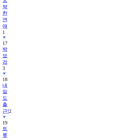
오
싹
한
연
애
1
17
박
보
검
3
18
내
일
도
출
근!
2
19
트
롯