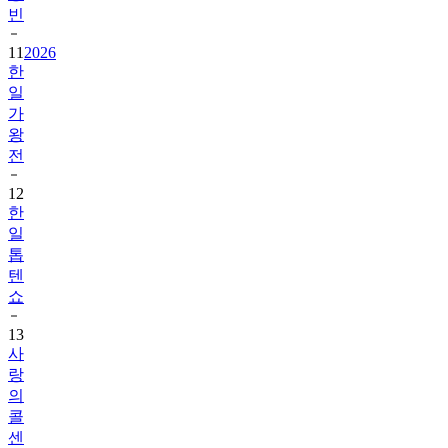
빈
11
2026
한
일
가
왕
전
12
한
일
톱
텐
쇼
13
사
랑
의
콜
센