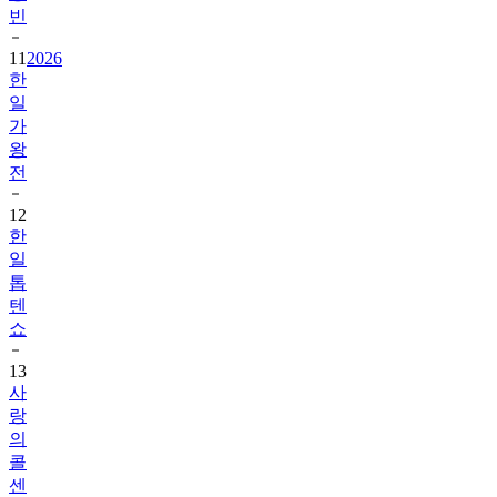
빈
11
2026
한
일
가
왕
전
12
한
일
톱
텐
쇼
13
사
랑
의
콜
센