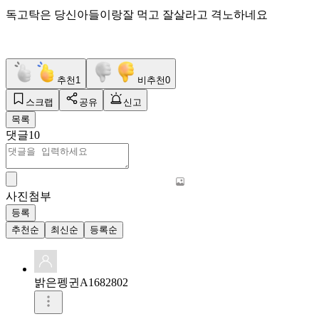
독고탁은 당신아들이랑잘 먹고 잘살라고 격노하네요
추천
1
비추천
0
스크랩
공유
신고
목록
댓글
10
사진첨부
등록
추천순
최신순
등록순
밝은펭귄A1682802