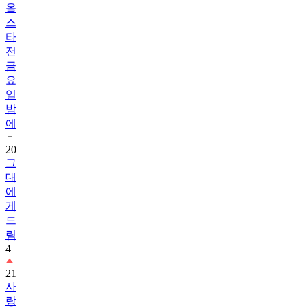
올
스
타
전
금
요
일
밤
에
20
그
대
에
게
드
림
4
21
사
랑