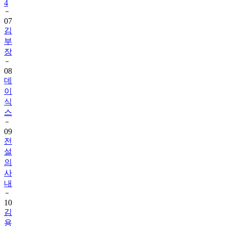
4
07
김
부
장
08
데
이
식
스
09
전
설
의
사
내
10
김
용