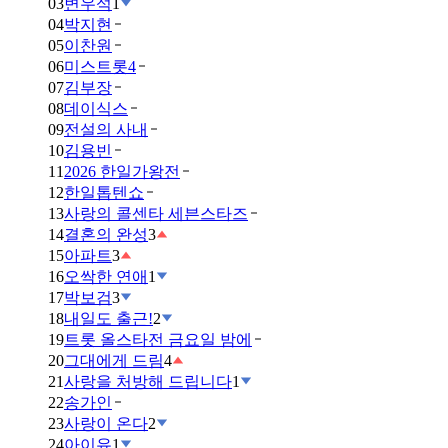
03
변우석
1
04
박지현
05
이찬원
06
미스트롯4
07
김부장
08
데이식스
09
전설의 사내
10
김용빈
11
2026 한일가왕전
12
한일톱텐쇼
13
사랑의 콜센타 세븐스타즈
14
결혼의 완성
3
15
아파트
3
16
오싹한 연애
1
17
박보검
3
18
내일도 출근!
2
19
트롯 올스타전 금요일 밤에
20
그대에게 드림
4
21
사랑을 처방해 드립니다
1
22
송가인
23
사랑이 온다
2
24
아이유
1