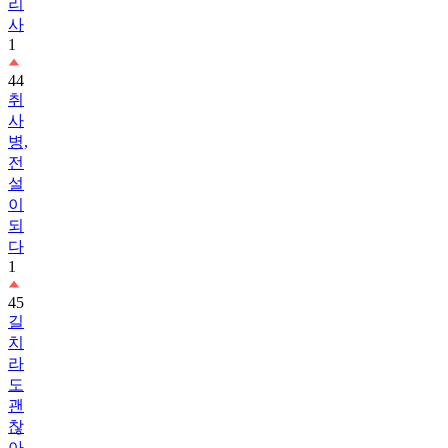
리
사
1
44
취
사
병,
전
설
이
되
다
1
45
길
치
라
도
괜
찮
아