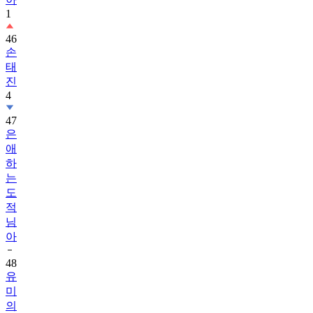
1
46
손
태
진
4
47
은
애
하
는
도
적
님
아
48
유
미
의