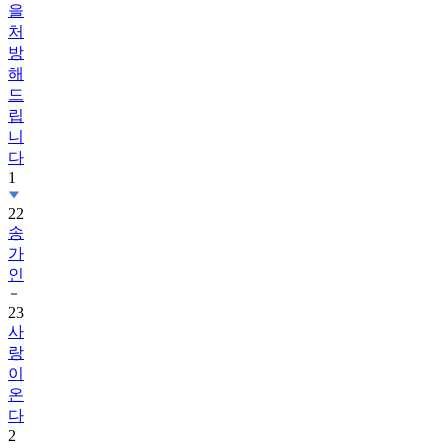
을
처
방
해
드
립
니
다
1
22
송
가
인
23
사
랑
이
온
다
2