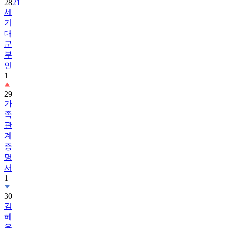
28
21
세
기
대
군
부
인
1
29
가
족
관
계
증
명
서
1
30
김
혜
윤