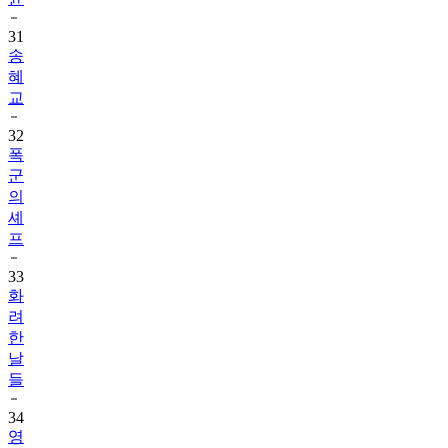
31
송
혜
교
32
폭
군
의
셰
프
33
화
려
한
날
들
34
영