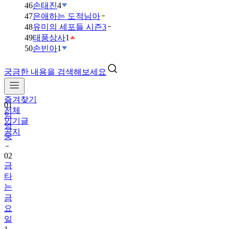
46
손태진
4
47
은애하는 도적님아
48
유미의 세포들 시즌3
49
태풍상사
1
50
손빈아
1
궁금한 내용을 검색해보세요
즐겨찾기
01
전체
임
인기글
영
공지
웅
02
금
타
는
금
요
일