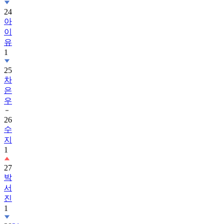
24
아
이
유
1
25
차
은
우
26
수
지
1
27
박
서
진
1