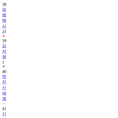
38
모
범
택
시
3
1
39
김
지
원
1
40
멋
진
신
세
계
41
신