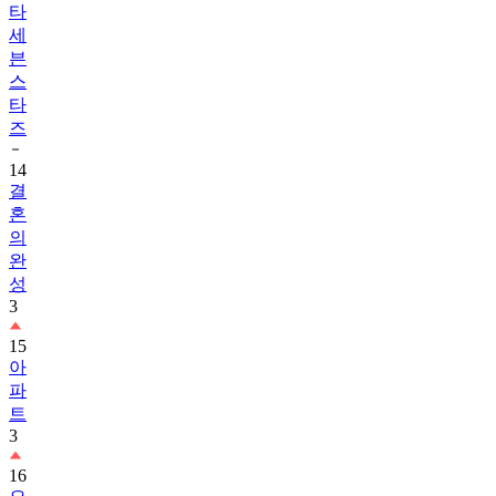
타
세
븐
스
타
즈
14
결
혼
의
완
성
3
15
아
파
트
3
16