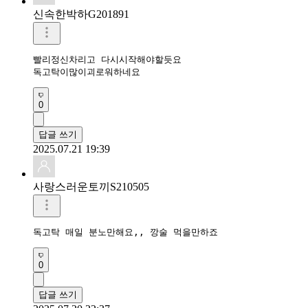
신속한박하G201891
빨리정신차리고 다시시작해야할듯요

독고탁이많이괴로워하네요
0
답글 쓰기
2025.07.21 19:39
사랑스러운토끼S210505
독고탁 매일 분노만해요,, 깡술 먹을만하죠
0
답글 쓰기