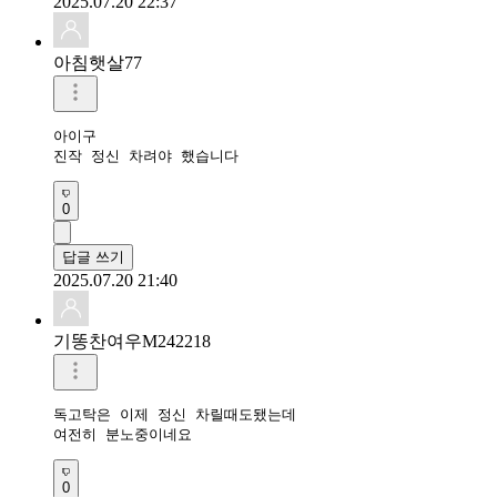
2025.07.20 22:37
아침햇살77
아이구

진작 정신 차려야 했습니다
0
답글 쓰기
2025.07.20 21:40
기똥찬여우M242218
독고탁은 이제 정신 차릴때도됐는데

여전히 분노중이네요
0