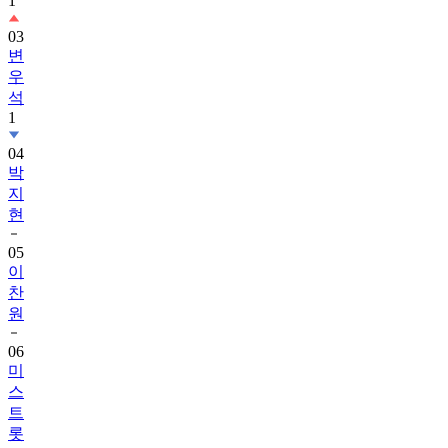
1
03
변
우
석
1
04
박
지
현
05
이
찬
원
06
미
스
트
롯