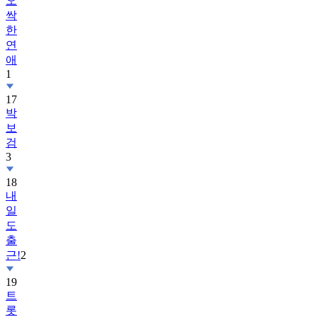
오
싹
한
연
애
1
17
박
보
검
3
18
내
일
도
출
근!
2
19
트
롯