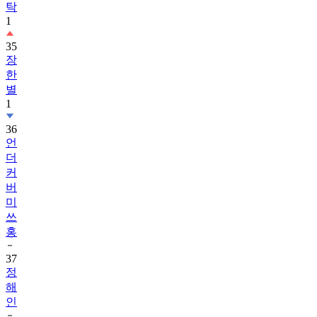
탁
1
35
장
한
별
1
36
언
더
커
버
미
쓰
홍
37
정
해
인