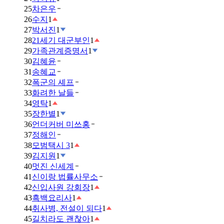
25
차은우
26
수지
1
27
박서진
1
28
21세기 대군부인
1
29
가족관계증명서
1
30
김혜윤
31
송혜교
32
폭군의 셰프
33
화려한 날들
34
영탁
1
35
장한별
1
36
언더커버 미쓰홍
37
정해인
38
모범택시 3
1
39
김지원
1
40
멋진 신세계
41
신이랑 법률사무소
42
신입사원 강회장
1
43
흑백요리사
1
44
취사병, 전설이 되다
1
45
길치라도 괜찮아
1