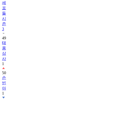
세
포
들
시
즌
3
49
태
풍
상
사
1
50
손
빈
아
1