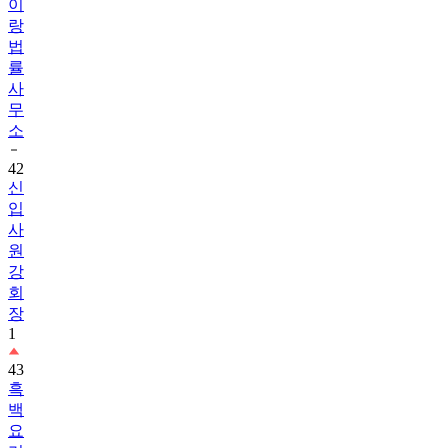
이
랑
법
률
사
무
소
42
신
입
사
원
강
회
장
1
43
흑
백
요