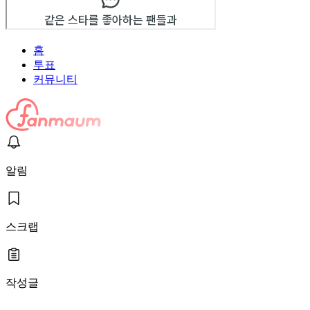
홈
투표
커뮤니티
알림
스크랩
작성글