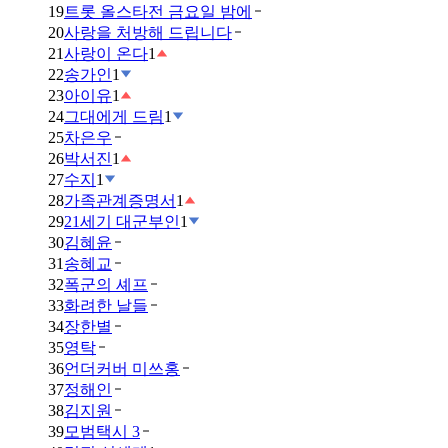
19
트롯 올스타전 금요일 밤에
20
사랑을 처방해 드립니다
21
사랑이 온다
1
22
송가인
1
23
아이유
1
24
그대에게 드림
1
25
차은우
26
박서진
1
27
수지
1
28
가족관계증명서
1
29
21세기 대군부인
1
30
김혜윤
31
송혜교
32
폭군의 셰프
33
화려한 날들
34
장한별
35
영탁
36
언더커버 미쓰홍
37
정해인
38
김지원
39
모범택시 3