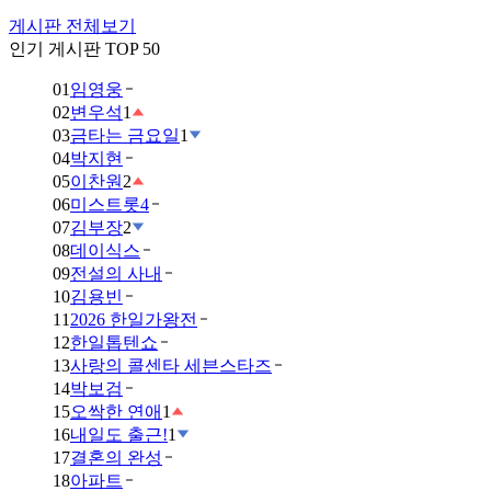
게시판 전체보기
인기 게시판 TOP 50
01
임영웅
02
변우석
1
03
금타는 금요일
1
04
박지현
05
이찬원
2
06
미스트롯4
07
김부장
2
08
데이식스
09
전설의 사내
10
김용빈
11
2026 한일가왕전
12
한일톱텐쇼
13
사랑의 콜센타 세븐스타즈
14
박보검
15
오싹한 연애
1
16
내일도 출근!
1
17
결혼의 완성
18
아파트