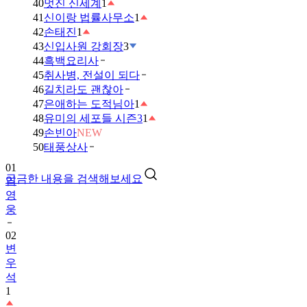
40
멋진 신세계
1
41
신이랑 법률사무소
1
42
손태진
1
43
신입사원 강회장
3
44
흑백요리사
45
취사병, 전설이 되다
46
길치라도 괜찮아
47
은애하는 도적님아
1
48
유미의 세포들 시즌3
1
49
손빈아
NEW
01
50
태풍상사
임
영
궁금한 내용을 검색해보세요
웅
02
변
우
석
1
03
금