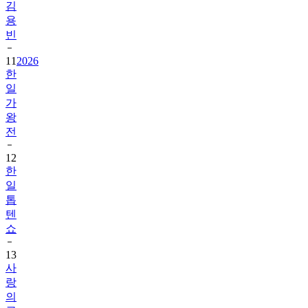
김
용
빈
11
2026
한
일
가
왕
전
12
한
일
톱
텐
쇼
13
사
랑
의