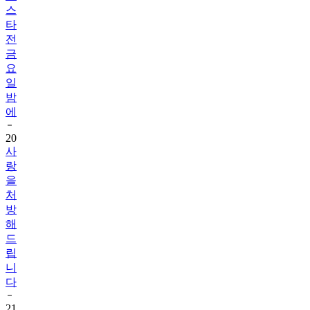
스
타
전
금
요
일
밤
에
20
사
랑
을
처
방
해
드
립
니
다
21