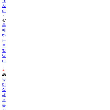
괜
찮
아
47
은
애
하
는
도
적
님
아
1
48
유
미
의
세
포
들