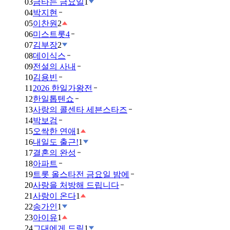
03
금타는 금요일
1
04
박지현
05
이찬원
2
06
미스트롯4
07
김부장
2
08
데이식스
09
전설의 사내
10
김용빈
11
2026 한일가왕전
12
한일톱텐쇼
13
사랑의 콜센타 세븐스타즈
14
박보검
15
오싹한 연애
1
16
내일도 출근!
1
17
결혼의 완성
18
아파트
19
트롯 올스타전 금요일 밤에
20
사랑을 처방해 드립니다
21
사랑이 온다
1
22
송가인
1
23
아이유
1
24
그대에게 드림
1