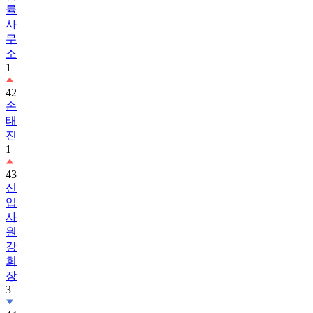
률
사
무
소
1
42
손
태
진
1
43
신
입
사
원
강
회
장
3