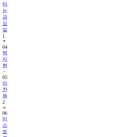
타
는
금
요
일
1
04
박
지
현
05
이
찬
원
2
06
미
스
트