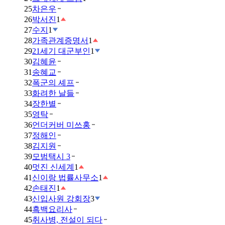
25
차은우
26
박서진
1
27
수지
1
28
가족관계증명서
1
29
21세기 대군부인
1
30
김혜윤
31
송혜교
32
폭군의 셰프
33
화려한 날들
34
장한별
35
영탁
36
언더커버 미쓰홍
37
정해인
38
김지원
39
모범택시 3
40
멋진 신세계
1
41
신이랑 법률사무소
1
42
손태진
1
43
신입사원 강회장
3
44
흑백요리사
45
취사병, 전설이 되다