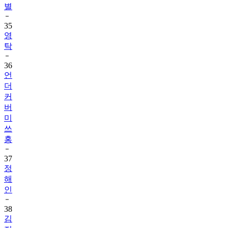
별
35
영
탁
36
언
더
커
버
미
쓰
홍
37
정
해
인
38
김