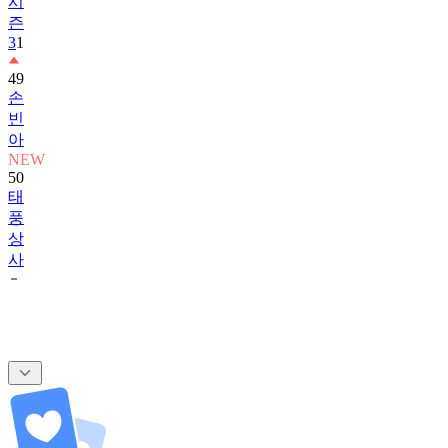
시
즌
3
1
49
손
빈
아
NEW
50
태
풍
상
사