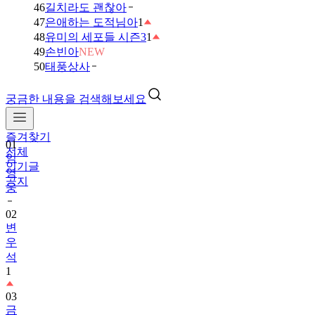
46
길치라도 괜찮아
47
은애하는 도적님아
1
48
유미의 세포들 시즌3
1
49
손빈아
NEW
50
태풍상사
궁금한 내용을 검색해보세요
즐겨찾기
01
전체
임
인기글
영
공지
웅
02
변
우
석
1
03
금