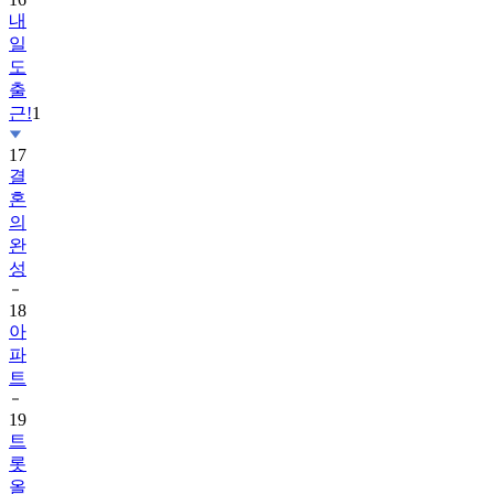
내
일
도
출
근!
1
17
결
혼
의
완
성
18
아
파
트
19
트
롯
올