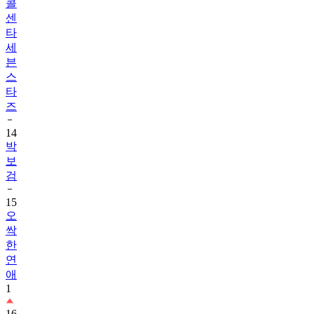
콜
센
타
세
븐
스
타
즈
14
박
보
검
15
오
싹
한
연
애
1
16