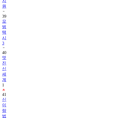
지
원
39
모
범
택
시
3
40
멋
진
신
세
계
1
41
신
이
랑
법