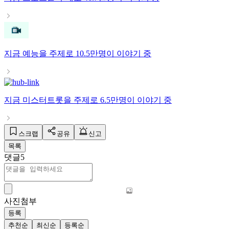
지금
예능
을 주제로
10.5만명
이 이야기 중
지금
미스터트롯
을 주제로
6.5만명
이 이야기 중
스크랩
공유
신고
목록
댓글
5
사진첨부
등록
추천순
최신순
등록순