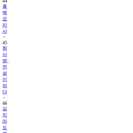
44
흑
백
요
리
사
45
취
사
병,
전
설
이
되
다
46
길
치
라
도