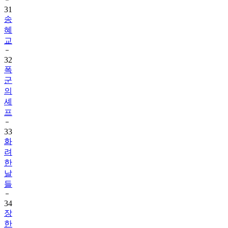
31
송
혜
교
32
폭
군
의
셰
프
33
화
려
한
날
들
34
장
한