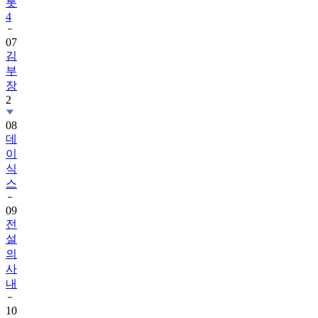
롯
4
07
김
부
장
2
08
데
이
식
스
09
전
설
의
사
내
10