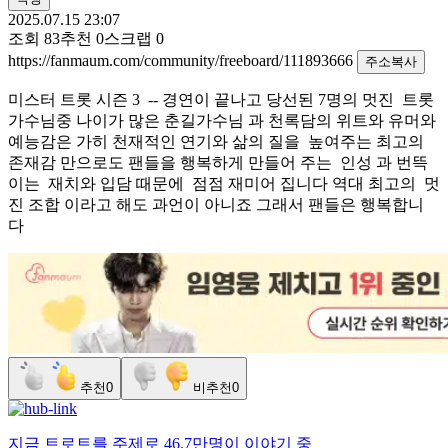
2025.07.15 23:07
조회
83
추천
0
스크랩
0
https://fanmaum.com/community/freeboard/111893666
주소복사
미스터 트롯 시즌 3 -- 경연이 끝나고 당선된 7명의 멋진 트롯
가수님중 나이가 많은 춘길가수님 과 천록담의 위트와 유머와
예능감은 가히 천재적인 연기와 삶의 질을 높여주는 최고의
존재감 만으로도 팬들을 행복하게 만들어 주는 인성 과 번뜩
이는 재치와 입담 때문에 점점 재미어 집니다 역대 최고의 멋
진 조합 이라고 해도 과언이 아니죠 그래서 팬들은 행복합니
다
추천
0
비추천
0
지금
트로트
를 주제로
46.7만명
이 이야기 중