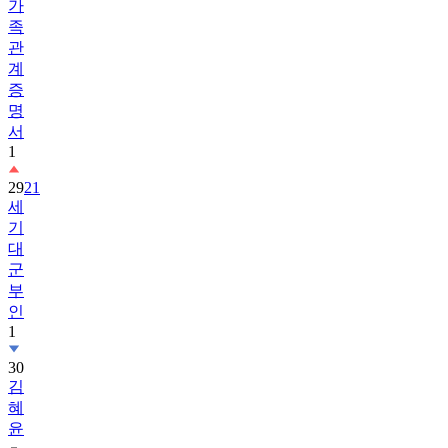
가
족
관
계
증
명
서
1
29
21
세
기
대
군
부
인
1
30
김
혜
윤