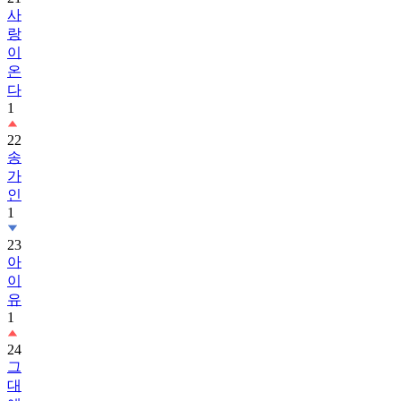
사
랑
이
온
다
1
22
송
가
인
1
23
아
이
유
1
24
그
대