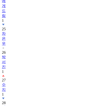
에
게
드
림
1
25
차
은
우
26
박
서
진
1
27
수
지
1
28