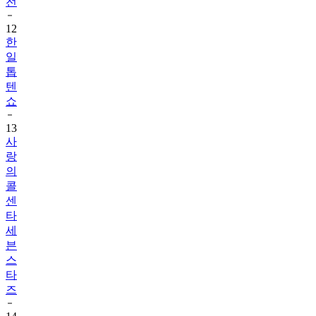
전
12
한
일
톱
텐
쇼
13
사
랑
의
콜
센
타
세
븐
스
타
즈