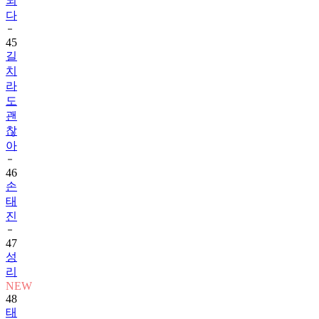
되
다
45
길
치
라
도
괜
찮
아
46
손
태
진
47
성
리
NEW
48
태