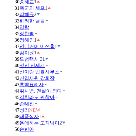
30
송혜교
1
31
폭군의 셰프
1
32
김혜윤
2
33
화려한 날들
34
영탁
35
장한별
36
정해인
1
37
언더커버 미쓰홍
1
38
김지원
1
39
모범택시 3
1
40
멋진 신세계
41
신이랑 법률사무소
42
신입사원 강회장
43
흑백요리사
44
취사병, 전설이 되다
45
길치라도 괜찮아
46
손태진
47
성리
NEW
48
태풍상사
1
49
은애하는 도적님아
2
50
손빈아