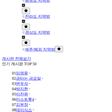
충청도 지역방
전라도 지역방
경상도 지역방
제주/해외 지역방
게시판 전체보기
인기 게시판 TOP 50
01
임영웅
02
금타는 금요일
03
변우석
04
박지현
05
이찬원
06
미스트롯4
07
김부장
08
데이식스