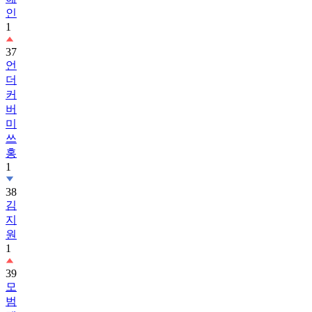
인
1
37
언
더
커
버
미
쓰
홍
1
38
김
지
원
1
39
모
범