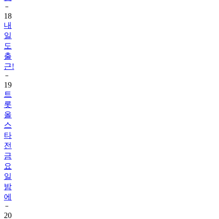
18
내
일
도
출
근!
19
트
롯
올
스
타
전
금
요
일
밤
에
20