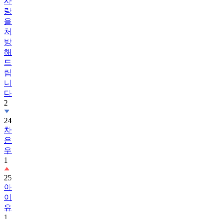
사
랑
을
처
방
해
드
립
니
다
2
24
차
은
우
1
25
아
이
유
1