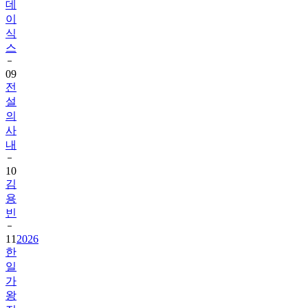
데
이
식
스
09
전
설
의
사
내
10
김
용
빈
11
2026
한
일
가
왕