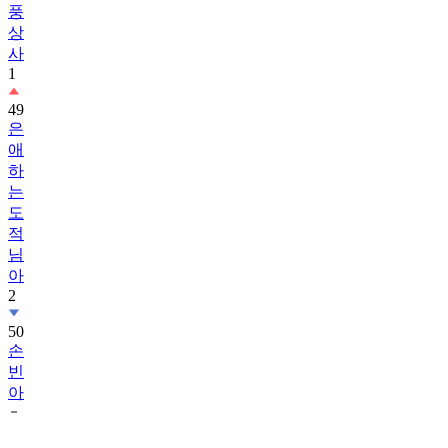
풍
상
사
1
49
은
애
하
는
도
적
님
아
2
50
손
빈
아