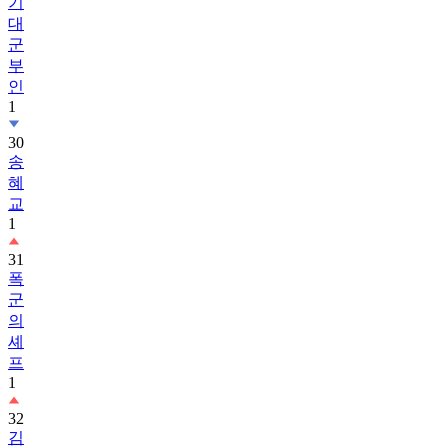
기
대
군
부
인
1
30
송
혜
교
1
31
폭
군
의
셰
프
1
32
김