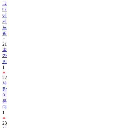
그
대
에
게
드
림
21
송
가
인
1
22
사
랑
이
온
다
1
23