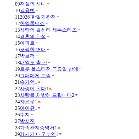
09
전설의 사내
10
김용빈
11
2026 한일가왕전
12
한일톱텐쇼
13
사랑의 콜센타 세븐스타즈
14
결혼의 완성
15
아파트
16
오싹한 연애
17
박보검
18
내일도 출근!
19
트롯 올스타전 금요일 밤에
20
그대에게 드림
21
송가인
1
22
사랑이 온다
1
23
사랑을 처방해 드립니다
2
24
차은우
1
25
아이유
1
26
수지
27
박서진
28
가족관계증명서
1
29
21세기 대군부인
1