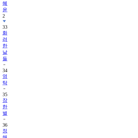
혜
윤
2
33
화
려
한
날
들
34
영
탁
35
장
한
별
36
정
해