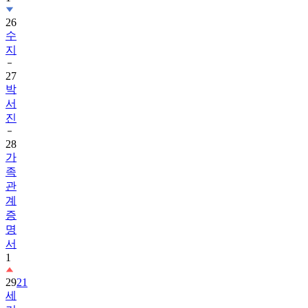
26
수
지
27
박
서
진
28
가
족
관
계
증
명
서
1
29
21
세