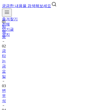
궁금한 내용을 검색해보세요
즐겨찾기
01
전체
임
인기글
영
공지
웅
02
금
타
는
금
요
일
03
변
우
석