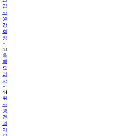
입
사
원
강
회
장
43
흑
백
요
리
사
44
취
사
병,
전
설
이