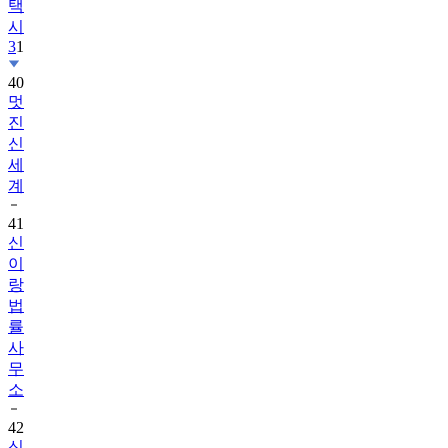
택
시
3
1
40
멋
진
신
세
계
41
신
이
랑
법
률
사
무
소
42
신