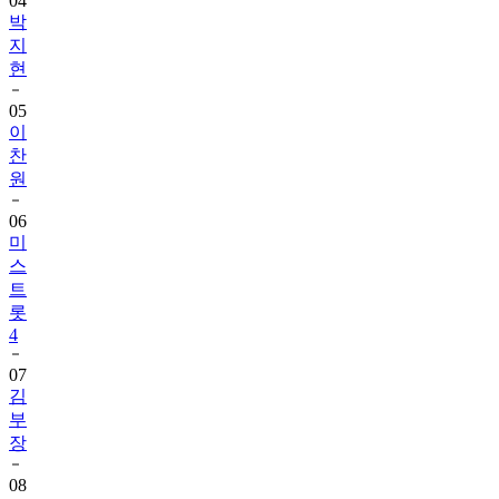
04
박
지
현
05
이
찬
원
06
미
스
트
롯
4
07
김
부
장
08