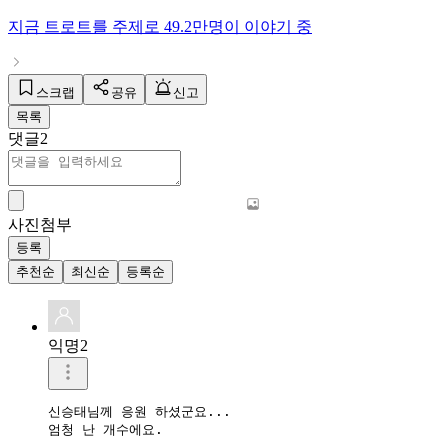
지금
트로트
를 주제로
49.2만명
이 이야기 중
스크랩
공유
신고
목록
댓글
2
사진첨부
등록
추천순
최신순
등록순
익명2
신승태님께 응원 하셨군요... 

엄청 난 개수에요. 