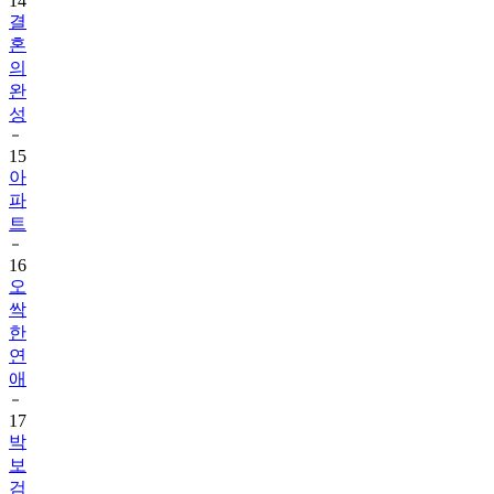
14
결
혼
의
완
성
15
아
파
트
16
오
싹
한
연
애
17
박
보
검