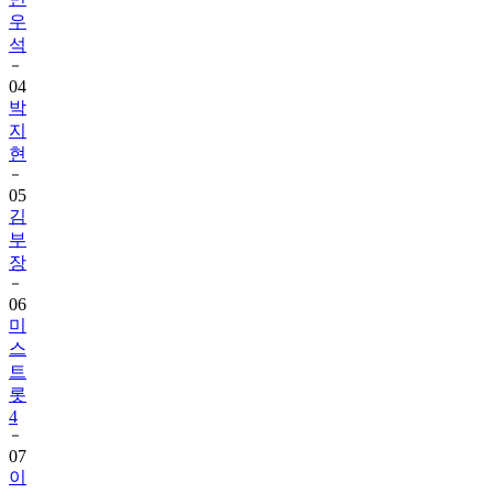
우
석
04
박
지
현
05
김
부
장
06
미
스
트
롯
4
07
이