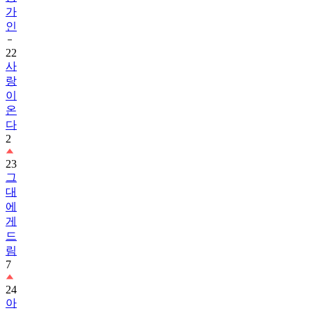
가
인
22
사
랑
이
온
다
2
23
그
대
에
게
드
림
7
24
아