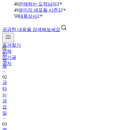
48
은애하는 도적님아
2
49
유미의 세포들 시즌3
2
50
태풍상사
2
궁금한 내용을 검색해보세요
즐겨찾기
01
전체
임
인기글
영
공지
웅
02
금
타
는
금
요
일
03
변