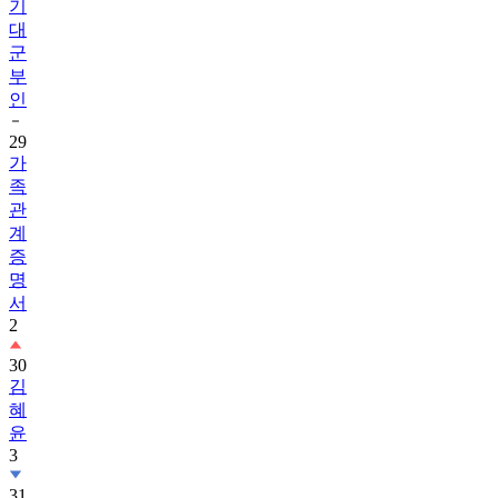
기
대
군
부
인
29
가
족
관
계
증
명
서
2
30
김
혜
윤
3
31