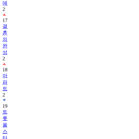
애
2
17
결
혼
의
완
성
2
18
아
파
트
2
19
트
롯
올
스
타