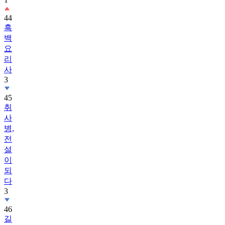
44
흑
백
요
리
사
3
45
취
사
병,
전
설
이
되
다
3
46
길