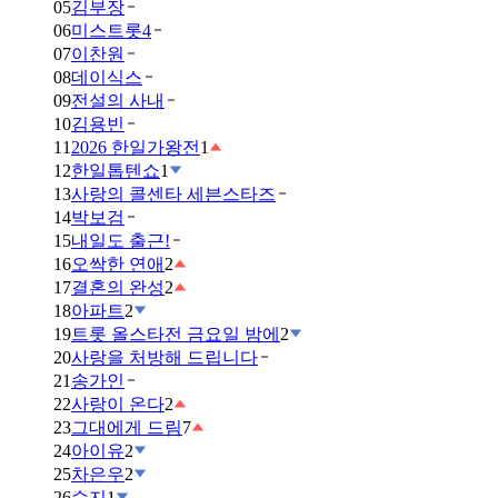
05
김부장
06
미스트롯4
07
이찬원
08
데이식스
09
전설의 사내
10
김용빈
11
2026 한일가왕전
1
12
한일톱텐쇼
1
13
사랑의 콜센타 세븐스타즈
14
박보검
15
내일도 출근!
16
오싹한 연애
2
17
결혼의 완성
2
18
아파트
2
19
트롯 올스타전 금요일 밤에
2
20
사랑을 처방해 드립니다
21
송가인
22
사랑이 온다
2
23
그대에게 드림
7
24
아이유
2
25
차은우
2
26
수지
1