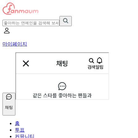
마이페이지
채팅
홈
투표
커뮤니티