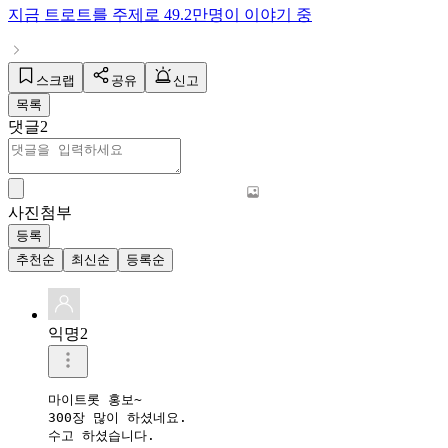
지금
트로트
를 주제로
49.2만명
이 이야기 중
스크랩
공유
신고
목록
댓글
2
사진첨부
등록
추천순
최신순
등록순
익명2
마이트롯 홍보~

300장 많이 하셨네요. 

수고 하셨습니다. 