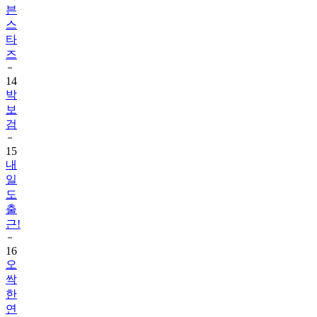
븐
스
타
즈
14
박
보
검
15
내
일
도
출
근!
16
오
싹
한
연