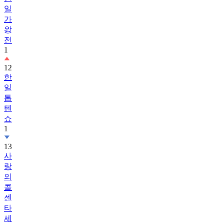
일
가
왕
전
1
12
한
일
톱
텐
쇼
1
13
사
랑
의
콜
센
타
세