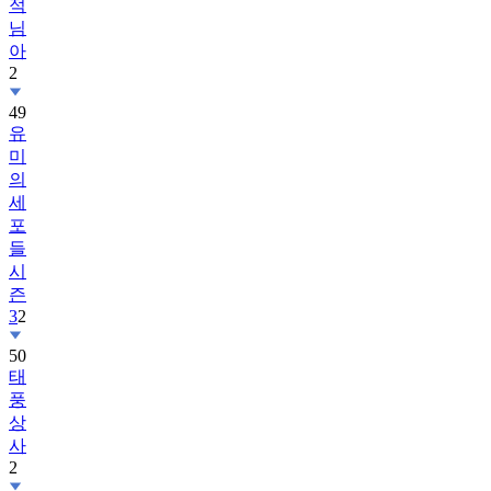
적
님
아
2
49
유
미
의
세
포
들
시
즌
3
2
50
태
풍
상
사
2