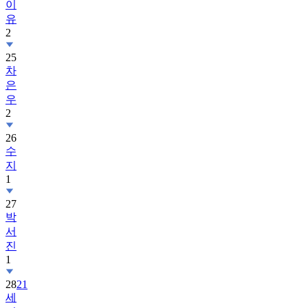
이
유
2
25
차
은
우
2
26
수
지
1
27
박
서
진
1
28
21
세