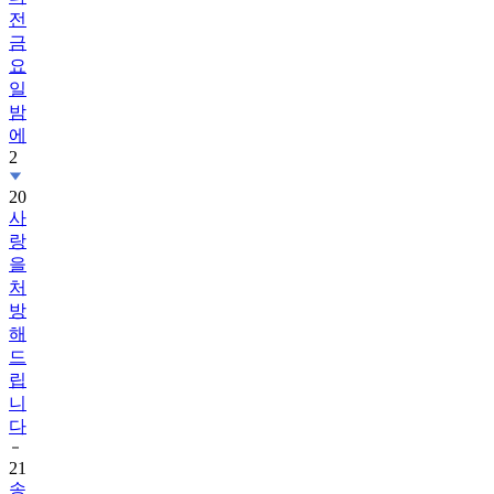
전
금
요
일
밤
에
2
20
사
랑
을
처
방
해
드
립
니
다
21
송