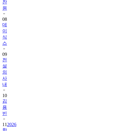
찬
원
08
데
이
식
스
09
전
설
의
사
내
10
김
용
빈
11
2026
한