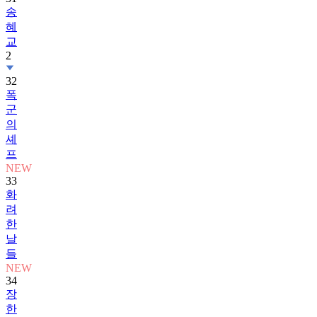
송
혜
교
2
32
폭
군
의
셰
프
NEW
33
화
려
한
날
들
NEW
34
장
한