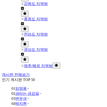
강원도 지역방
충청도 지역방
전라도 지역방
경상도 지역방
제주/해외 지역방
게시판 전체보기
인기 게시판 TOP 50
01
임영웅
02
금타는 금요일
03
변우석
04
박지현