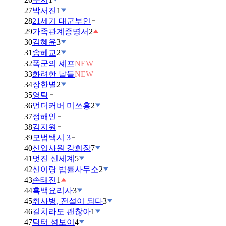
27
박서진
1
28
21세기 대군부인
29
가족관계증명서
2
30
김혜윤
3
31
송혜교
2
32
폭군의 셰프
NEW
33
화려한 날들
NEW
34
장한별
2
35
영탁
36
언더커버 미쓰홍
2
37
정해인
38
김지원
39
모범택시 3
40
신입사원 강회장
7
41
멋진 신세계
5
42
신이랑 법률사무소
2
43
손태진
1
44
흑백요리사
3
45
취사병, 전설이 되다
3
46
길치라도 괜찮아
1
47
닥터 섬보이
4