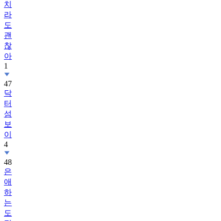
치
라
도
괜
찮
아
1
47
닥
터
섬
보
이
4
48
은
애
하
는
도