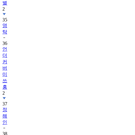
별
2
35
영
탁
36
언
더
커
버
미
쓰
홍
2
37
정
해
인
38