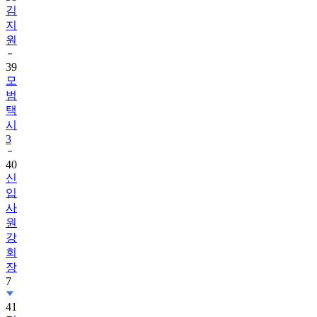
김
지
원
39
모
범
택
시
3
40
신
입
사
원
강
회
장
7
41