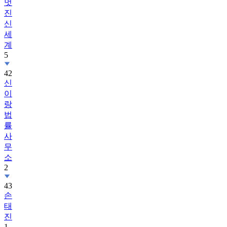
멋
진
신
세
계
5
42
신
이
랑
법
률
사
무
소
2
43
손
태
진
1