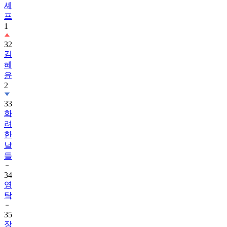
셰
프
1
32
김
혜
윤
2
33
화
려
한
날
들
34
영
탁
35
장