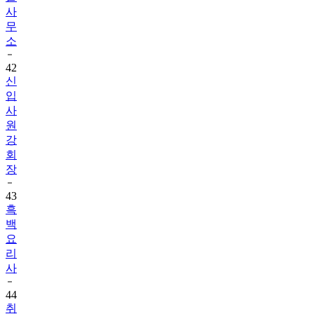
사
무
소
42
신
입
사
원
강
회
장
43
흑
백
요
리
사
44
취