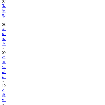
07
김
부
장
08
데
이
식
스
09
전
설
의
사
내
10
김
용
빈