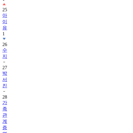
25
아
이
유
1
26
수
지
27
박
서
진
28
가
족
관
계
증