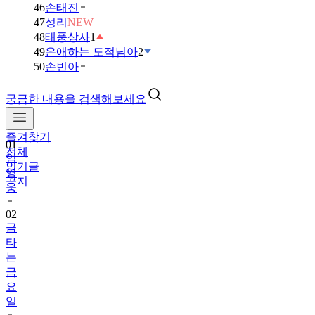
46
손태진
47
성리
NEW
48
태풍상사
1
49
은애하는 도적님아
2
50
손빈아
궁금한 내용을 검색해보세요
즐겨찾기
01
전체
임
인기글
영
공지
웅
02
금
타
는
금
요
일