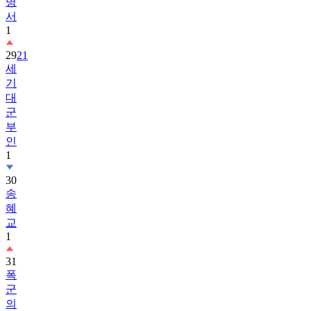
명
서
1
29
21
세
기
대
군
부
인
1
30
송
혜
교
1
31
폭
군
의