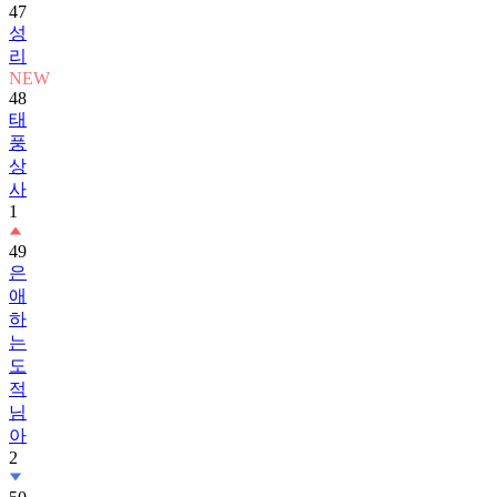
47
성
리
NEW
48
태
풍
상
사
1
49
은
애
하
는
도
적
님
아
2