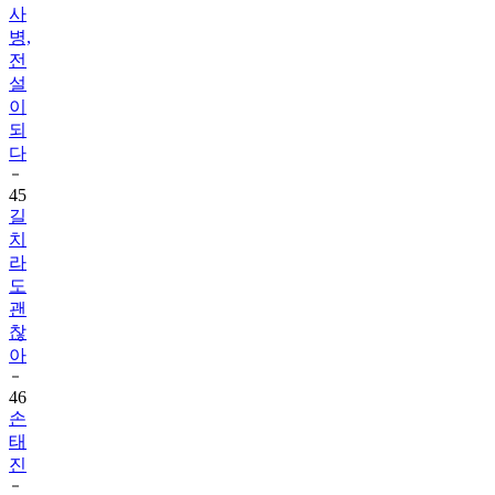
사
병,
전
설
이
되
다
45
길
치
라
도
괜
찮
아
46
손
태
진