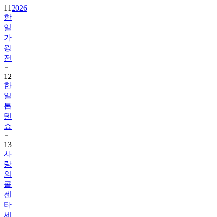
11
2026
한
일
가
왕
전
12
한
일
톱
텐
쇼
13
사
랑
의
콜
센
타
세