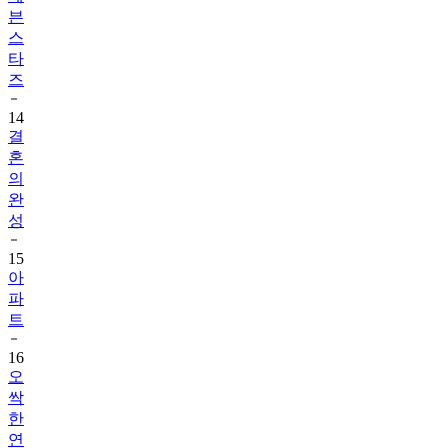
븐
스
타
즈
14
결
혼
의
완
성
15
아
파
트
16
오
싹
한
연