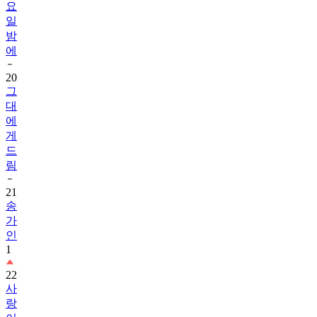
요
일
밤
에
20
그
대
에
게
드
림
21
송
가
인
1
22
사
랑