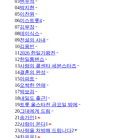
03
변우석
04
박지현
05
이찬원
06
미스트롯4
07
김부장
08
데이식스
09
전설의 사내
10
김용빈
11
2026 한일가왕전
12
한일톱텐쇼
13
사랑의 콜센타 세븐스타즈
14
결혼의 완성
15
아파트
16
오싹한 연애
17
박보검
18
내일도 출근!
19
트롯 올스타전 금요일 밤에
20
그대에게 드림
21
송가인
1
22
사랑이 온다
1
23
사랑을 처방해 드립니다
2
24
차은우
1