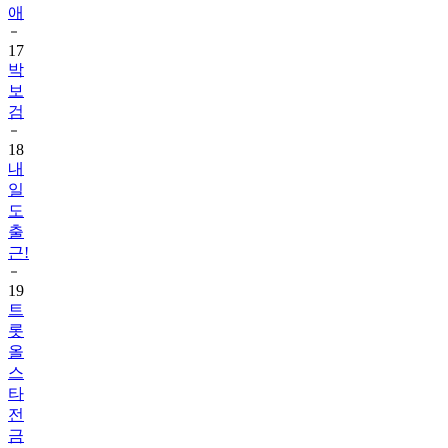
애
17
박
보
검
18
내
일
도
출
근!
19
트
롯
올
스
타
전
금