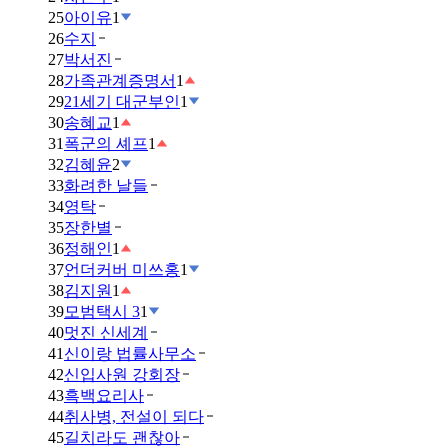
25
아이유
1
26
수지
27
박서진
28
가족관계증명서
1
29
21세기 대군부인
1
30
송혜교
1
31
폭군의 셰프
1
32
김혜윤
2
33
화려한 날들
34
영탁
35
장한별
36
정해인
1
37
언더커버 미쓰홍
1
38
김지원
1
39
모범택시 3
1
40
멋진 신세계
41
신이랑 법률사무소
42
신입사원 강회장
43
흑백요리사
44
취사병, 전설이 되다
45
길치라도 괜찮아