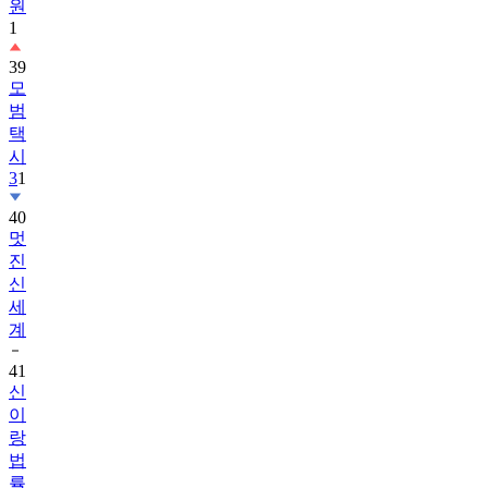
원
1
39
모
범
택
시
3
1
40
멋
진
신
세
계
41
신
이
랑
법
률