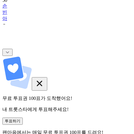
50
손
빈
아
무료 투표권
100
표
가 도착했어요!
내 트롯스타에게 투표해주세요!
투표하기
팬마음에서는
매일
무료 투표권
100
표를 드려요!