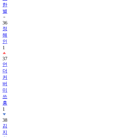
한
별
36
정
해
인
1
37
언
더
커
버
미
쓰
홍
1
38
김
지