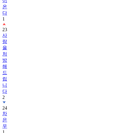
이
온
다
1
23
사
랑
을
처
방
해
드
립
니
다
2
24
차
은
우
1