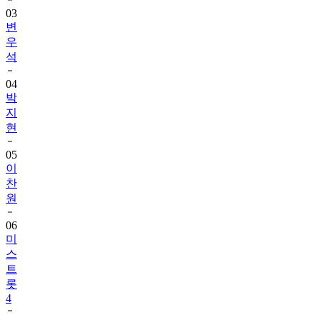
03
변
우
석
04
박
지
현
05
이
찬
원
06
미
스
트
롯
4