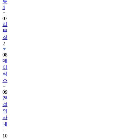
롯
4
07
김
부
장
2
08
데
이
식
스
09
전
설
의
사
내
10