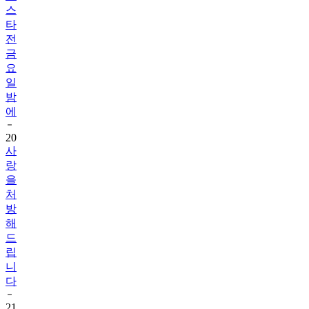
스
타
전
금
요
일
밤
에
20
사
랑
을
처
방
해
드
립
니
다
21