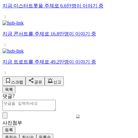
지금
미스터트롯
을 주제로
6.6만명
이 이야기 중
지금
콘서트
를 주제로
16.8만명
이 이야기 중
지금
트로트
를 주제로
49.2만명
이 이야기 중
스크랩
공유
신고
목록
댓글
7
사진첨부
등록
추천순
최신순
등록순