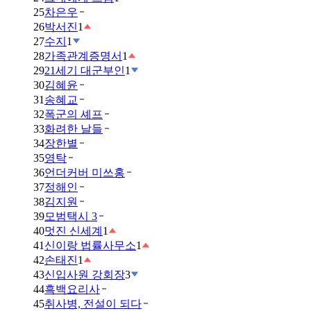
25
차은우
26
박서진
1
27
수지
1
28
가족관계증명서
1
29
21세기 대군부인
1
30
김혜윤
31
송혜교
32
폭군의 셰프
33
화려한 날들
34
장한별
35
영탁
36
언더커버 미쓰홍
37
정해인
38
김지원
39
모범택시 3
40
멋진 신세계
1
41
신이랑 법률사무소
1
42
손태진
1
43
신입사원 강회장
3
44
흑백요리사
45
취사병, 전설이 되다