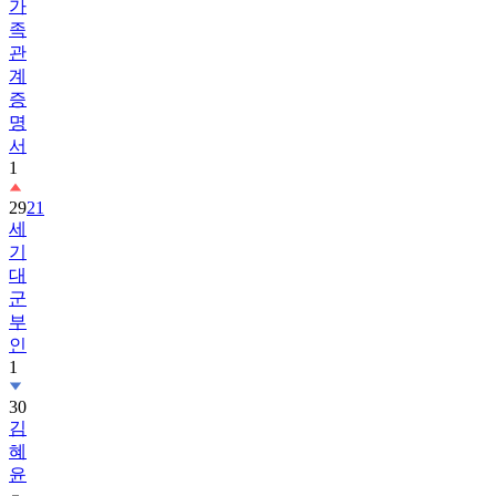
가
족
관
계
증
명
서
1
29
21
세
기
대
군
부
인
1
30
김
혜
윤