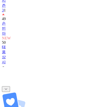
시
즌
3
1
49
손
빈
아
NEW
50
태
풍
상
사