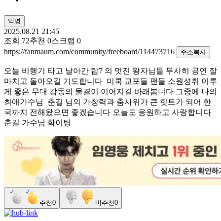
익명
2025.08.21 21:45
조회
72
추천
0
스크랩
0
https://fanmaum.com/community/freeboard/114473716
주소복사
오늘 비행기 타고 날아간 탑7 의 멋진 왕자님들 무사히 공연 잘
마치고 돌아오길 기도합니다 미쿡 교포들 팬들 소원성취 이루
게 좋은 무대 감동의 물결이 이어지길 바래봅니다 그중에 나의
최애가수님 춘길 님의 가창력과 춤사위가 큰 힛트가 되어 한
국까지 전해왔으면 좋겠습니다 오늘도 응원하고 사랑합니다
춘길 가수님 화이팅
추천
0
비추천
0