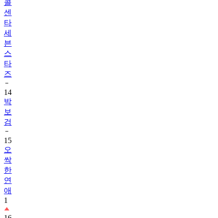
콜
센
타
세
븐
스
타
즈
14
박
보
검
15
오
싹
한
연
애
1
16