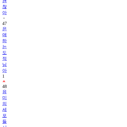
괜
찮
아
47
은
애
하
는
도
적
님
아
1
48
유
미
의
세
포
들