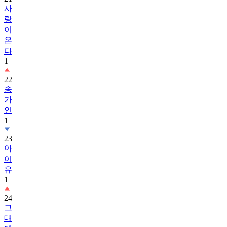
사
랑
이
온
다
1
22
송
가
인
1
23
아
이
유
1
24
그
대