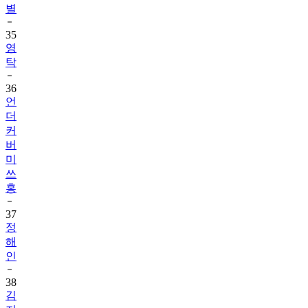
별
35
영
탁
36
언
더
커
버
미
쓰
홍
37
정
해
인
38
김