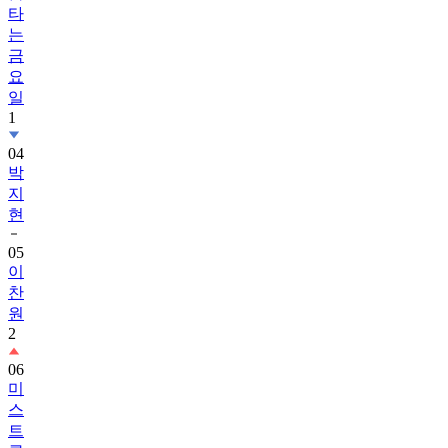
타
는
금
요
일
1
04
박
지
현
05
이
찬
원
2
06
미
스
트