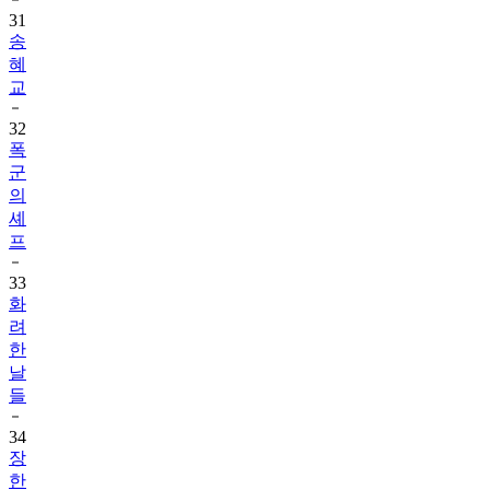
31
송
혜
교
32
폭
군
의
셰
프
33
화
려
한
날
들
34
장
한