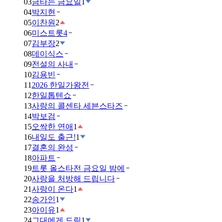
03
금타는 금요일
1
04
박지현
05
이찬원
2
06
미스트롯4
07
김부장
2
08
데이식스
09
전설의 사내
10
김용빈
11
2026 한일가왕전
12
한일톱텐쇼
13
사랑의 콜센타 세븐스타즈
14
박보검
15
오싹한 연애
1
16
내일도 출근!
1
17
결혼의 완성
18
아파트
19
트롯 올스타전 금요일 밤에
20
사랑을 처방해 드립니다
21
사랑이 온다
1
22
송가인
1
23
아이유
1
24
그대에게 드림
1