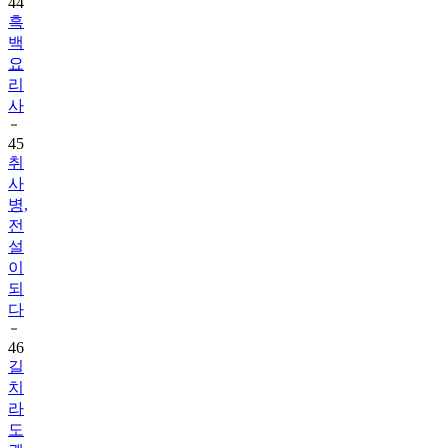
44
흑
백
요
리
사
45
취
사
병,
전
설
이
되
다
46
길
치
라
도