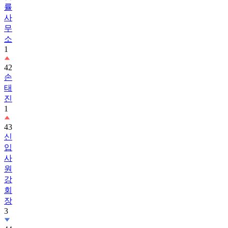
률
사
무
소
1
42
손
태
진
1
43
신
입
사
원
강
회
장
3