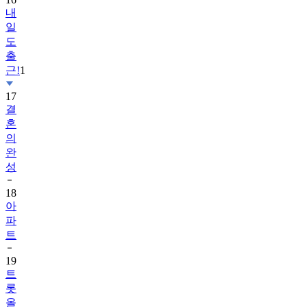
내
일
도
출
근!
1
17
결
혼
의
완
성
18
아
파
트
19
트
롯
올