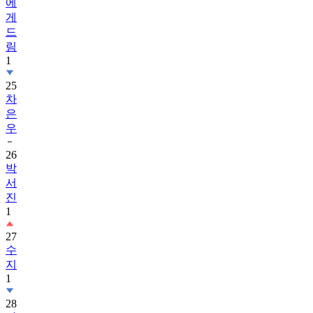
에
게
드
림
1
25
차
은
우
26
박
서
진
1
27
수
지
1
28