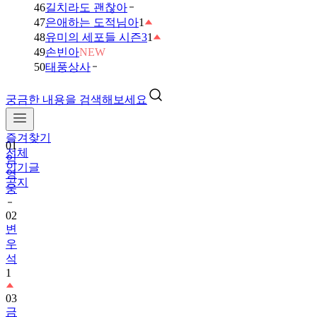
46
길치라도 괜찮아
47
은애하는 도적님아
1
48
유미의 세포들 시즌3
1
49
손빈아
NEW
50
태풍상사
궁금한 내용을 검색해보세요
즐겨찾기
01
전체
임
인기글
영
공지
웅
02
변
우
석
1
03
금