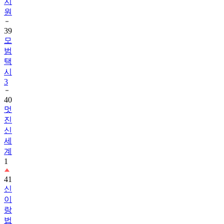
지
원
39
모
범
택
시
3
40
멋
진
신
세
계
1
41
신
이
랑
법