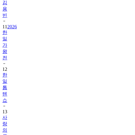
김
용
빈
11
2026
한
일
가
왕
전
12
한
일
톱
텐
쇼
13
사
랑
의