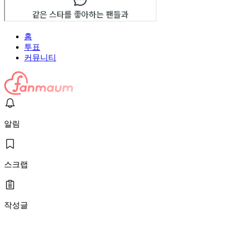
홈
투표
커뮤니티
알림
스크랩
작성글