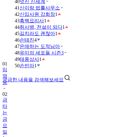
40
멋진 신세계
41
신이랑 법률사무소
42
신입사원 강회장
1
43
흑백요리사
1
44
취사병, 전설이 되다
1
45
길치라도 괜찮아
1
46
손태진
4
47
은애하는 도적님아
48
유미의 세포들 시즌3
49
태풍상사
1
01
50
손빈아
1
임
영
궁금한 내용을 검색해보세요
웅
02
금
타
는
금
요
일