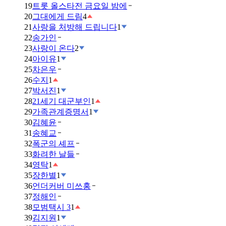
19
트롯 올스타전 금요일 밤에
20
그대에게 드림
4
21
사랑을 처방해 드립니다
1
22
송가인
23
사랑이 온다
2
24
아이유
1
25
차은우
26
수지
1
27
박서진
1
28
21세기 대군부인
1
29
가족관계증명서
1
30
김혜윤
31
송혜교
32
폭군의 셰프
33
화려한 날들
34
영탁
1
35
장한별
1
36
언더커버 미쓰홍
37
정해인
38
모범택시 3
1
39
김지원
1