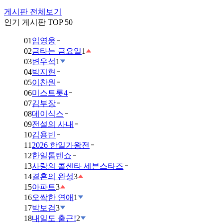
게시판 전체보기
인기 게시판 TOP 50
01
임영웅
02
금타는 금요일
1
03
변우석
1
04
박지현
05
이찬원
06
미스트롯4
07
김부장
08
데이식스
09
전설의 사내
10
김용빈
11
2026 한일가왕전
12
한일톱텐쇼
13
사랑의 콜센타 세븐스타즈
14
결혼의 완성
3
15
아파트
3
16
오싹한 연애
1
17
박보검
3
18
내일도 출근!
2