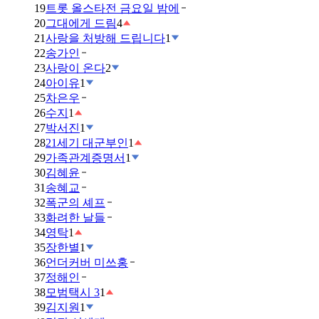
19
트롯 올스타전 금요일 밤에
20
그대에게 드림
4
21
사랑을 처방해 드립니다
1
22
송가인
23
사랑이 온다
2
24
아이유
1
25
차은우
26
수지
1
27
박서진
1
28
21세기 대군부인
1
29
가족관계증명서
1
30
김혜윤
31
송혜교
32
폭군의 셰프
33
화려한 날들
34
영탁
1
35
장한별
1
36
언더커버 미쓰홍
37
정해인
38
모범택시 3
1
39
김지원
1