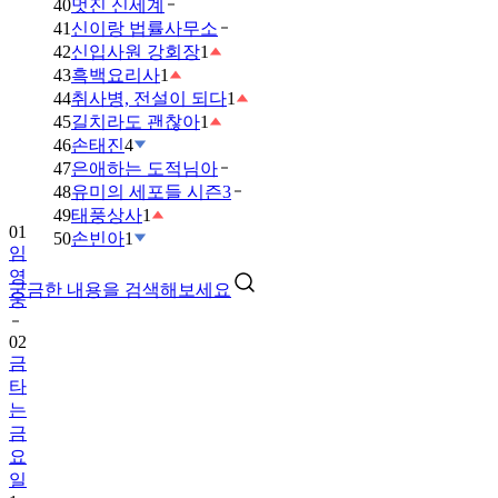
40
멋진 신세계
41
신이랑 법률사무소
42
신입사원 강회장
1
43
흑백요리사
1
44
취사병, 전설이 되다
1
45
길치라도 괜찮아
1
46
손태진
4
47
은애하는 도적님아
48
유미의 세포들 시즌3
49
태풍상사
1
01
50
손빈아
1
임
영
궁금한 내용을 검색해보세요
웅
02
금
타
는
금
요
일