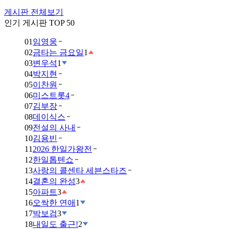
게시판 전체보기
인기 게시판 TOP 50
01
임영웅
02
금타는 금요일
1
03
변우석
1
04
박지현
05
이찬원
06
미스트롯4
07
김부장
08
데이식스
09
전설의 사내
10
김용빈
11
2026 한일가왕전
12
한일톱텐쇼
13
사랑의 콜센타 세븐스타즈
14
결혼의 완성
3
15
아파트
3
16
오싹한 연애
1
17
박보검
3
18
내일도 출근!
2