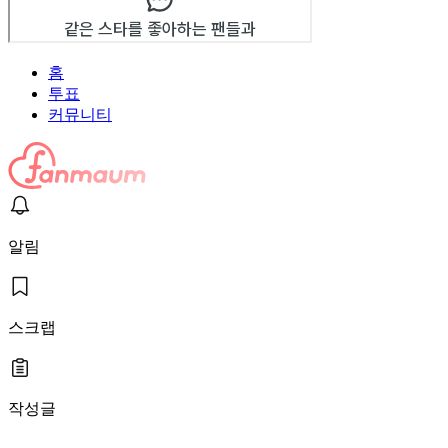
홈
투표
커뮤니티
알림
스크랩
작성글